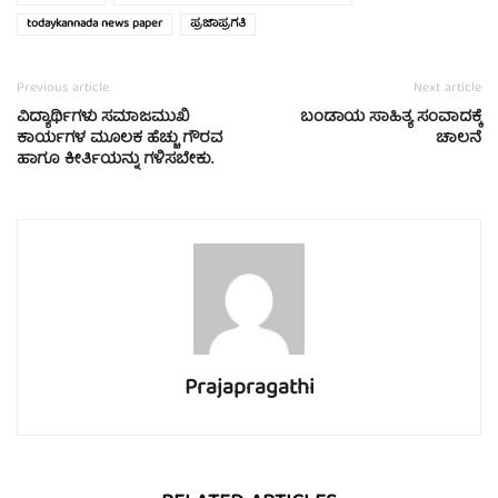
todaykannada news paper
ಪ್ರಜಾಪ್ರಗತಿ
Previous article
Next article
ವಿದ್ಯಾರ್ಥಿಗಳು ಸಮಾಜಮುಖಿ
ಬಂಡಾಯ ಸಾಹಿತ್ಯ ಸಂವಾದಕ್ಕೆ
ಕಾರ್ಯಗಳ ಮೂಲಕ ಹೆಚ್ಚು ಗೌರವ
ಚಾಲನೆ
ಹಾಗೂ ಕೀರ್ತಿಯನ್ನು ಗಳಿಸಬೇಕು.
Prajapragathi