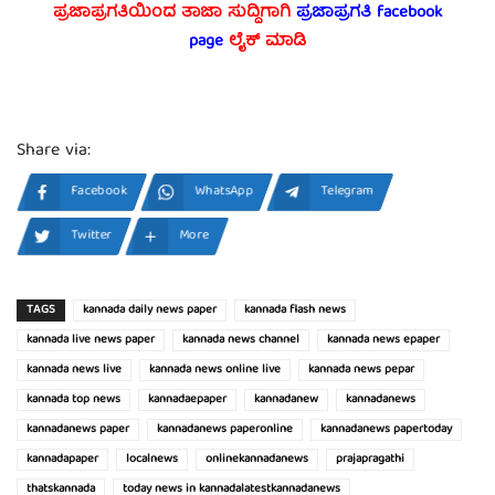
ಪ್ರಜಾಪ್ರಗತಿಯಿಂದ ತಾಜಾ ಸುದ್ದಿಗಾಗಿ
ಪ್ರಜಾಪ್ರಗತಿ facebook
page
ಲೈಕ್ ಮಾಡಿ
Share via:
Facebook
WhatsApp
Telegram
Twitter
More
TAGS
kannada daily news paper
kannada flash news
kannada live news paper
kannada news channel
kannada news epaper
kannada news live
kannada news online live
kannada news pepar
kannada top news
kannadaepaper
kannadanew
kannadanews
kannadanews paper
kannadanews paperonline
kannadanews papertoday
kannadapaper
localnews
onlinekannadanews
prajapragathi
thatskannada
today news in kannadalatestkannadanews