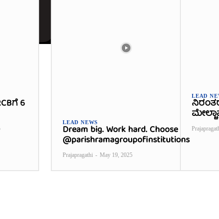
LEAD N
CBಗೆ 6
ನಿರಂತ
ಮೇಲ್ಚಾ
LEAD NEWS
Dream big. Work hard. Choose
5
Prajapragat
@parishramagroupofinstitutions
Prajapragathi
-
May 19, 2025