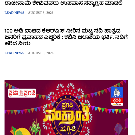
ರಾಜೀನಾಮೆ ಕೇಳುವವರು ಉಪವಾಸ ಸತ್ಯಾಗ್ರಹ ಮಾಡಲಿ
LEAD NEWS
AUGUST 3, 2026
100 ಅಡಿ ದಾಟಿದ ಕೆಆರ್‌ಎಸ್ ನೀರಿನ ಮಟ್ಟ ನದಿ ಪಾತ್ರದ
ಜನರಿಗೆ ಪ್ರವಾಹದ ಎಚ್ಚರಿಕೆ : ಕಬಿನಿ ಜಲಾಶಯ ಭರ್ತಿ, ನದಿಗೆ
ಹರಿದ ನೀರು
LEAD NEWS
AUGUST 3, 2026