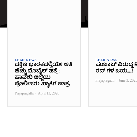
LEAD NEWS
LEAD NEWS
ದಕ್ಷಿಣ ಭಾರತದಲ್ಲಿಯೇ ಅತಿ
ಪಂಜಾಬ್ ವಿರುದ್ಧ R
ಹೆಚ್ಚು ಮೊಬೈಲ್ ಪತ್ತೆ :
ರನ್ ಗಳ ಜಯ…..!
ಹಾವೇರಿ ಜಿಲ್ಲೆಯ
Prajapragathi
-
June 3, 202
ಪೊಲೀಸರು ಖ್ಯಾತಿಗೆ ಪಾತ್ರ
Prajapragathi
-
April 13, 2026