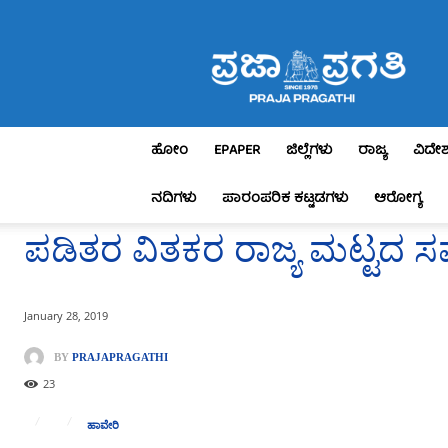
Praja
Pragathi
ಹೋಂ
EPAPER
ಜಿಲ್ಲೆಗಳು
ರಾಜ್ಯ
ವಿದೇ
ನದಿಗಳು
ಪಾರಂಪರಿಕ ಕಟ್ಟಡಗಳು
ಆರೋಗ್ಯ
ಪಡಿತರ ವಿತಕರ ರಾಜ್ಯ ಮಟ್ಟದ ಸ
January 28, 2019
BY
PRAJAPRAGATHI
23
ಹಾವೇರಿ