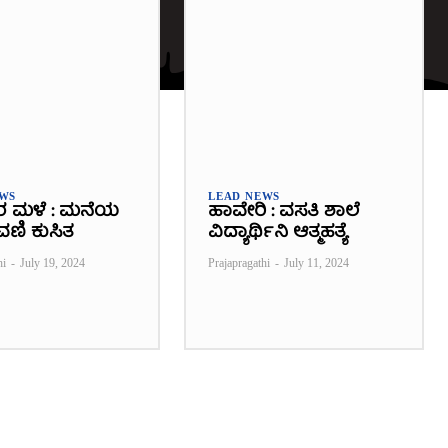
EWS
LEAD NEWS
ರ ಮಳೆ : ಮನೆಯ
ಹಾವೇರಿ : ವಸತಿ ಶಾಲೆ
ವಣಿ ಕುಸಿತ
ವಿದ್ಯಾರ್ಥಿನಿ ಆತ್ಮಹತ್ಯೆ
hi
-
July 19, 2024
Prajapragathi
-
July 11, 2024