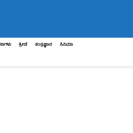
ಣಗಳು
ಕ್ರೀಡೆ
ತಂತ್ರಜ್ಞಾನ
ಸಿನಿಮಾ