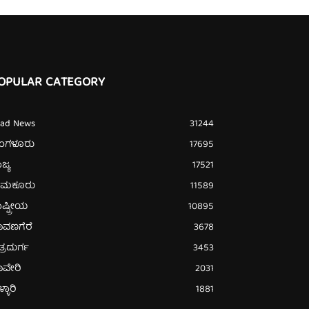
OPULAR CATEGORY
ead News
31244
ೆಂಗಳೂರು
17695
ಜ್ಯ
17521
ುಮಕೂರು
11589
ಷ್ಟ್ರೀಯ
10895
ಾವಣಗೆರೆ
3678
ತ್ರದುರ್ಗ
3453
ಾವೇರಿ
2031
್ಳಾರಿ
1881