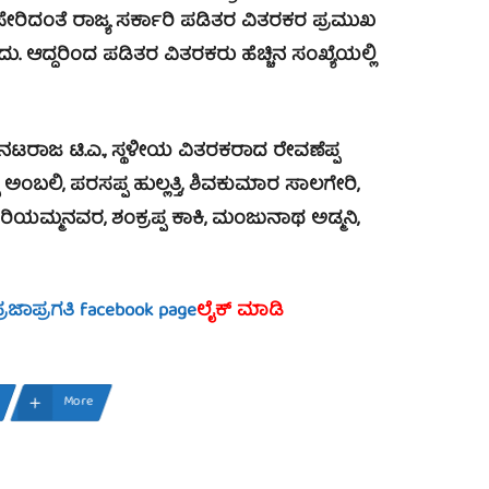
ರಿದಂತೆ ರಾಜ್ಯ ಸರ್ಕಾರಿ ಪಡಿತರ ವಿತರಕರ ಪ್ರಮುಖ
ು. ಆದ್ದರಿಂದ ಪಡಿತರ ವಿತರಕರು ಹೆಚ್ಚಿನ ಸಂಖ್ಯೆಯಲ್ಲಿ
ಾಜ ಟಿ.ಎ., ಸ್ಥಳೀಯ ವಿತರಕರಾದ ರೇವಣೆಪ್ಪ
ಅಂಬಲಿ, ಪರಸಪ್ಪ ಹುಲ್ಲತ್ತಿ, ಶಿವಕುಮಾರ ಸಾಲಗೇರಿ,
ಯಮ್ಮನವರ, ಶಂಕ್ರಪ್ಪ ಕಾಕಿ, ಮಂಜುನಾಥ ಅಡ್ಮನಿ,
್ರಜಾಪ್ರಗತಿ facebook page
ಲೈಕ್ ಮಾಡಿ
More