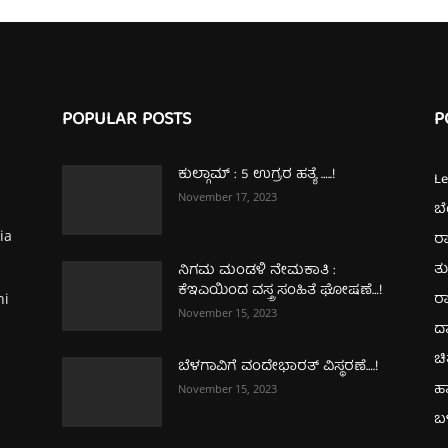
POPULAR POSTS
P
ಕುಲ್ಗಾಮ್‌ : 5 ಉಗ್ರರ ಹತ್ಯೆ …..!
L
November 17, 2023
ಬ
ia
ರಾ
ತ
ನಿಗಮ ಮಂಡಳಿ ನೇಮಕಾತಿ :
ಕೆಇಎಯಿಂದ ವಸ್ತ್ರ ಸಂಹಿತೆ ಘೋಷಣೆ…!
ರಾ
hi
November 15, 2023
ದ
ಚಿ
ಬೆಳಗಾವಿಗೆ ವಂದೇಭಾರತ್‌ ವಿಸ್ಥರಣೆ….!
ಹ
November 15, 2023
ಬಳ