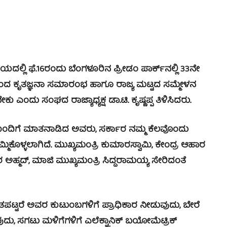
ಿ ಫೆ.16ರಂದು ಬೆಂಗಳೂರಿನ ಪ್ರೀಡಂ ಪಾರ್ಕ್‍ನಲ್ಲಿ 33ನೇ
ತಕರಿಂದ ಕೃತಜ್ಞನಾ ಸಮಾರಂಭ ಹಾಗೂ ರಾಜ್ಯ ಮಟ್ಟದ ಸಮ್ಮೇಳನ
ೇಕು ಎಂದು ಸಂಘದ ರಾಜ್ಯಾಧ್ಯಕ್ಷ ಡಾ.ಟಿ. ಕೃಷ್ಣಪ್ಪ ತಿಳಿಸಿದರು.
ಿಗೆ ಮಾತನಾಡಿದ ಅವರು, ಸರ್ಕಾರ ನಮ್ಮ ಕೆಲವೊಂದು
್ಮಿಕೊಳ್ಳಲಾಗಿದೆ. ಮುಖ್ಯಮಂತ್ರಿ ಕುಮಾರಸ್ವಾಮಿ, ಕೇಂದ್ರ ಆಹಾರ
ಹ್ಮದ್, ಮಾಜಿ ಮುಖ್ಯಮಂತ್ರಿ ಸಿದ್ದರಾಮಯ್ಯ ಸೇರಿದಂತೆ
ೆ ಅವರ ಕುಟುಂಬಗಳಿಗೆ ಪ್ರಾಧಿಕಾರ ನೀಡುವುದು, ಬೇರೆ
ುದು, ಸಗಟು ಮಳಿಗೆಗಳಿಗೆ ಎಲೆಕ್ಟ್ರಾನಿಕ್ ಬಯೋಮೆಟ್ರಿಕ್