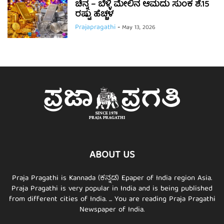
ಚಿನ್ನ – ಬೆಳ್ಳಿ ಮೇಲಿನ ಆಮದು ಸುಂಕ ಶೆ.15
ರಷ್ಟು ಹೆಚ್ಚಳ
Prajapragathi
-
May 13, 2026
ABOUT US
Praja Pragathi is Kannada (ಕನ್ನಡ) Epaper of India region Asia.
Praja Pragathi is very popular in India and is being published
from different cities of India. ... You are reading Praja Pragathi
Newspaper of India.