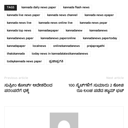
TAGS
kannada daily news paper
kannada flash news
kannada live news paper
kannada news channel
kannada news epaper
kannada news live
kannada news online live
kannada news pepar
kannada top news
kannadaepaper
kannadanew
kannadanews
kannadanews paper
kannadanews paperonline
kannadanews papertoday
kannadapaper
localnews
onlinekannadanews
prajapragathi
thatskannada
today news in kannadalatestkannadanews
todaykannada news paper
ಪ್ರಜಾಪ್ರಗತಿ
Previous article
Next article
ಸುಪ್ರೀಂ ಕೋರ್ಟ್ ಆದೇಶದಿಂದ
100 ಸೈಟ್‍ಗಳಿಗೆ ಸುಮಾರು 2 ಕೋಟಿ
ಪರಂಪರೆಗೆ ಧಕ್ಕೆ
ರೂ ಲಂಚ ಪಡೆದ ಶ್ಯಾಮ್ ಭಟ್