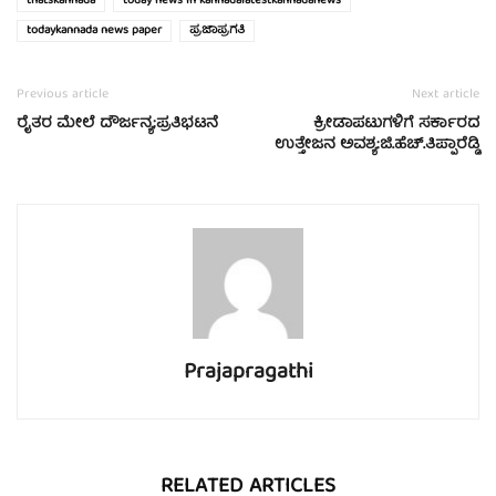
thatskannada
today news in kannadalatestkannadanews
todaykannada news paper
ಪ್ರಜಾಪ್ರಗತಿ
Previous article
Next article
ರೈತರ ಮೇಲೆ ದೌರ್ಜನ್ಯ;ಪ್ರತಿಭಟನೆ
ಕ್ರೀಡಾಪಟುಗಳಿಗೆ ಸರ್ಕಾರದ
ಉತ್ತೇಜನ ಅವಶ್ಯ:ಜಿ.ಹೆಚ್.ತಿಪ್ಪಾರೆಡ್ಡಿ
Prajapragathi
RELATED ARTICLES