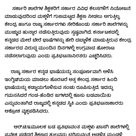
ಸರ್ಕಾರಿ ಶಾಲೆಗಳ ಶಿಕ್ಷಕರಿಗೆ ಸರ್ಕಾರ ವಿವಿಧ ಕೆಲಸಗಳಿಗೆ ನಿಯೋಜನೆ
ಮಾಡುವುದರಿಂದ ಮಕ್ಕಳಿಗೆ ಗುಣಮಟ್ಟದ ಶಿಕ್ಷಣ ನೀಡಲು ಆಗುತ್ತಿಲ್ಲ.
ಕೇಂದ್ರ ಹಾಗೂ ರಾಜ್ಯ ಸರ್ಕಾರಗಳು ಸೇರಿಕೊಂಡು ಸರ್ಕಾರಿ ಶಾಲೆಗಳನ್ನು
ಮುಚ್ಚುವ ಹುನ್ನಾರ ನಡೆಸುತ್ತಿರುವುದು ಸ್ಪಷ್ಟವಾಗಿದೆ. ಕರ್ನಾಟಕದಲ್ಲಿ
ಕನ್ನಡದ ಮೇಲೆ ಬೇರೆ ಭಾಷೆಗಳನ್ನು ಹೇರಿ ದಬ್ಬಾಳಿಕೆ ಮಾಡುತ್ತಿರುವ ಕೇಂದ್ರ
ಸರ್ಕಾರದ ವಿರುದ್ದ ಮುಂದಿನ ದಿನಗಳಲ್ಲಿ ಉಗ್ರವಾದ ಹೋರಾಟ
ನಡೆಸಲಾಗುವುದು ಎಂದು ಪ್ರತಿಭಟನಾನಿರತರು ಎಚ್ಚರಿಸಿದರು.
ರಾಜ್ಯ ಸರ್ಕಾರ ಕನ್ನಡ ಭಾಷೆಯನ್ನು ಸಂಪೂರ್ಣವಾಗಿ ಅಳಿಸಿ
ಇಂಗ್ಲಿಷ್‍ಮಯ ಮಾಡಲು ಹೊರಟರೆ ಅತ್ತ ಕೇಂದ್ರ ಸರ್ಕಾರ ಹಿಂದಿ
ಭಾಷೆಯನ್ನು ಕಡ್ಡಾಯಗೊಳಿಸುವ ಸಂಚು ರೂಪಿಸುತ್ತಿದೆ. ಇದನ್ನು
ಗಮನಸಿದರೆ ಗಂಡ-ಹೆಂಡಿರ ಜಗಳದಲ್ಲಿ ಕೂಸು ಬಡವಾಯಿತು
ಎನ್ನುವಂತಾಗಿದೆ ರಾಜ್ಯದಲ್ಲಿ ಕನ್ನಡದ ಸ್ಥಿತಿ ಎಂದು ಪ್ರತಿಭಟನಾಕಾರರು
ಆಕ್ರೋಶ ವ್ಯಕ್ತಪಡಿಸಿದರು.
ಆರ್.ಟಿ.ಇ.ಮೂಲಕ ಬಡ ಪ್ರತಿಭಾವಂತ ಮಕ್ಕಳು ಖಾಸಗಿ ಶಾಲೆಗಳಲ್ಲಿ
ಪ್ರವೇಶ ಪಡೆದರೆ ಶಿಕ್ಷಣದ ಶುಲ್ಕವನ್ನು ಭರಿಸುವಂತೆ ಆಡಳಿತ ಮಂಡಳಿ