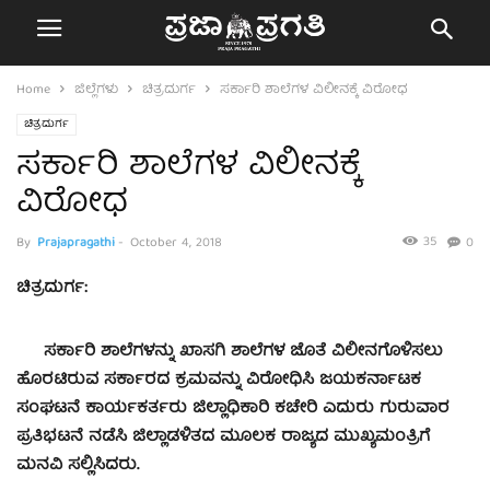
Home
ಜಿಲ್ಲೆಗಳು
ಚಿತ್ರದುರ್ಗ
ಸರ್ಕಾರಿ ಶಾಲೆಗಳ ವಿಲೀನಕ್ಕೆ ವಿರೋಧ
ಚಿತ್ರದುರ್ಗ
ಸರ್ಕಾರಿ ಶಾಲೆಗಳ ವಿಲೀನಕ್ಕೆ
ವಿರೋಧ
35
By
Prajapragathi
-
October 4, 2018
0
ಚಿತ್ರದುರ್ಗ:
ಸರ್ಕಾರಿ ಶಾಲೆಗಳನ್ನು ಖಾಸಗಿ ಶಾಲೆಗಳ ಜೊತೆ ವಿಲೀನಗೊಳಿಸಲು
ಹೊರಟಿರುವ ಸರ್ಕಾರದ ಕ್ರಮವನ್ನು ವಿರೋಧಿಸಿ ಜಯಕರ್ನಾಟಕ
ಸಂಘಟನೆ ಕಾರ್ಯಕರ್ತರು ಜಿಲ್ಲಾಧಿಕಾರಿ ಕಚೇರಿ ಎದುರು ಗುರುವಾರ
ಪ್ರತಿಭಟನೆ ನಡೆಸಿ ಜಿಲ್ಲಾಡಳಿತದ ಮೂಲಕ ರಾಜ್ಯದ ಮುಖ್ಯಮಂತ್ರಿಗೆ
ಮನವಿ ಸಲ್ಲಿಸಿದರು.