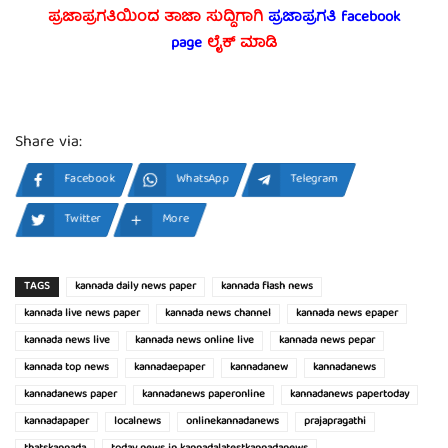
ಪ್ರಜಾಪ್ರಗತಿಯಿಂದ ತಾಜಾ ಸುದ್ದಿಗಾಗಿ
ಪ್ರಜಾಪ್ರಗತಿ facebook
page
ಲೈಕ್ ಮಾಡಿ
Share via:
Facebook
WhatsApp
Telegram
Twitter
More
TAGS
kannada daily news paper
kannada flash news
kannada live news paper
kannada news channel
kannada news epaper
kannada news live
kannada news online live
kannada news pepar
kannada top news
kannadaepaper
kannadanew
kannadanews
kannadanews paper
kannadanews paperonline
kannadanews papertoday
kannadapaper
localnews
onlinekannadanews
prajapragathi