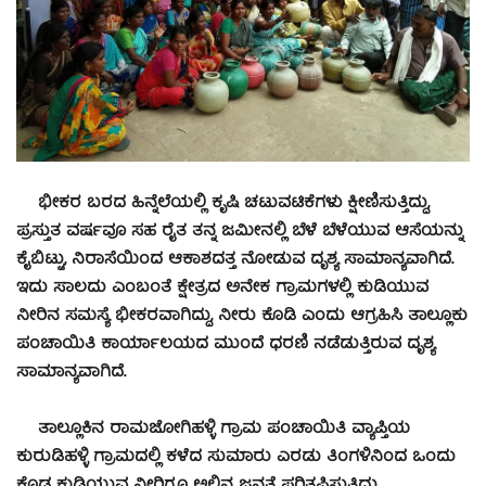
ಭೀಕರ ಬರದ ಹಿನ್ನೆಲೆಯಲ್ಲಿ ಕೃಷಿ ಚಟುವಟಿಕೆಗಳು ಕ್ಷೀಣಿಸುತ್ತಿದ್ದು,
ಪ್ರಸ್ತುತ ವರ್ಷವೂ ಸಹ ರೈತ ತನ್ನ ಜಮೀನಲ್ಲಿ ಬೆಳೆ ಬೆಳೆಯುವ ಆಸೆಯನ್ನು
ಕೈಬಿಟ್ಟು, ನಿರಾಸೆಯಿಂದ ಆಕಾಶದತ್ತ ನೋಡುವ ದೃಶ್ಯ ಸಾಮಾನ್ಯವಾಗಿದೆ.
ಇದು ಸಾಲದು ಎಂಬಂತೆ ಕ್ಷೇತ್ರದ ಅನೇಕ ಗ್ರಾಮಗಳಲ್ಲಿ ಕುಡಿಯುವ
ನೀರಿನ ಸಮಸ್ಯೆ ಭೀಕರವಾಗಿದ್ದು, ನೀರು ಕೊಡಿ ಎಂದು ಆಗ್ರಹಿಸಿ ತಾಲ್ಲೂಕು
ಪಂಚಾಯಿತಿ ಕಾರ್ಯಾಲಯದ ಮುಂದೆ ಧರಣಿ ನಡೆಡುತ್ತಿರುವ ದೃಶ್ಯ
ಸಾಮಾನ್ಯವಾಗಿದೆ.
ತಾಲ್ಲೂಕಿನ ರಾಮಜೋಗಿಹಳ್ಳಿ ಗ್ರಾಮ ಪಂಚಾಯಿತಿ ವ್ಯಾಪ್ತಿಯ
ಕುರುಡಿಹಳ್ಳಿ ಗ್ರಾಮದಲ್ಲಿ ಕಳೆದ ಸುಮಾರು ಎರಡು ತಿಂಗಳಿನಿಂದ ಒಂದು
ಕೊಡ ಕುಡಿಯುವ ನೀರಿಗೂ ಅಲ್ಲಿನ ಜನತೆ ಪರಿತಪಿಸುತ್ತಿದ್ದು,