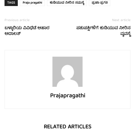
TAGS
Praja pragathi
ಕುಡಿಯುವ ನೀರಿನ ಸಮಸ್ಯೆ
ಪ್ರಜಾ ಪ್ರಗತಿ
Previous article
Next article
ಬಳ್ಳಾರಿಯ ವಿವಿಧೆಡೆ ಆಹಾರ
ಪಶುಪಕ್ಷಿಗಳಿಗೆ ಕುಡಿಯುವ ನೀರಿನ
ಅದಾಲತ್
ವ್ಯವಸ್ಥೆ
Prajapragathi
RELATED ARTICLES