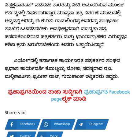
ನಿಷ್ಪಕ್ಷಪಾತವಾಗಿ ನಡೆಸದೇ ತಾರತಮ್ಯ ನೀತಿ ಅನುಸರಿಸುವ ಮೂಲಕ
ಕರ್ತವ್ಯದಲ್ಲಿ ವಿಫಲರಾಗಿದ್ದಾರೆ. ಮಾನ್ಯತಾ ಪತ್ರ ವಿತರಣೆ ಮಾಡುವಲ್ಲಿ
ಅವ್ಯವಸ್ಥೆ ಆಗಿದ್ದು ಈ ಕುರಿತು ರಾಮಲಿಂಗಪ್ಪ ಅವರನ್ನು ಸಂಪೂರ್ಣ
ತನಿಖೆಗೆ ಒಳಪಡಿಸಬೇಕು. ಅನಧೀಕೃತವಾಗಿ ಮಾನ್ಯತಾ ಪತ್ರ
ಪಡೆದುಕೊಂಡಿರುವ ಪತ್ರಕರ್ತರು ಮತ್ತು ಛಾಯಾಗ್ರಾಹಕರ ವಿರುದ್ಧವೂ
ಕಠಿಣ ಕ್ರಮ ಜರುಗಿಸಬೇಕೆಂದು ಅವರು ಒತ್ತಾಯಿಸಿದ್ದಾರೆ.
ನಿಯೋಗದಲ್ಲಿ ಕರ್ನಾಟಕ ಕಾರ್ಯನಿರತ ಪತ್ರಕರ್ತರ ಸಂಘದ
ಪ್ರಧಾನ ಕಾರ್ಯದರ್ಶಿ ಕೆ.ಮಲ್ಲಯ್ಯ ಮೋಕಾ, ಸದಸ್ಯರಾದ ರವಿ.,
ಮಲ್ಲಿಕಾರ್ಜುನ, ಪ್ರವೀಣ್ ರಾಜ್, ಗುರುಶಾಂತ್ ಇನ್ನಿತರರು ಇದ್ದರು.
ಪ್ರಜಾಪ್ರಗತಿಯಿಂದ ತಾಜಾ ಸುದ್ದಿಗಾಗಿ
ಪ್ರಜಾಪ್ರಗತಿ facebook
page
ಲೈಕ್ ಮಾಡಿ
Share via:
Facebook
WhatsApp
Telegram
Twitter
More