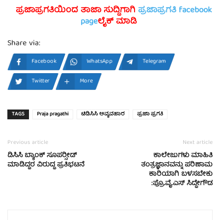
ಪ್ರಜಾಪ್ರಗತಿಯಿಂದ ತಾಜಾ ಸುದ್ದಿಗಾಗಿ
ಪ್ರಜಾಪ್ರಗತಿ facebook
page
ಲೈಕ್ ಮಾಡಿ
Share via:
Facebook
WhatsApp
Telegram
Twitter
More
TAGS
Praja pragathi
ಟಿಡಿಸಿಸಿ ಅವ್ಯವಹಾರ
ಪ್ರಜಾ ಪ್ರಗತಿ
Previous article
Next article
ಡಿಸಿಸಿ ಬ್ಯಾಂಕ್ ಸೂಪರ್‍ಸೀಡ್
ಕಾಲೇಜುಗಳು ಮಾಹಿತಿ
ಮಾಡಿದ್ದರ ವಿರುದ್ಧ ಪ್ರತಿಭಟನೆ
ತಂತ್ರಜ್ಞಾನವನ್ನು ಪರಿಣಾಮ
ಕಾರಿಯಾಗಿ ಬಳಸಬೇಕು
:ಪ್ರೊ.ವೈ.ಎಸ್ ಸಿದ್ದೇಗೌಡ