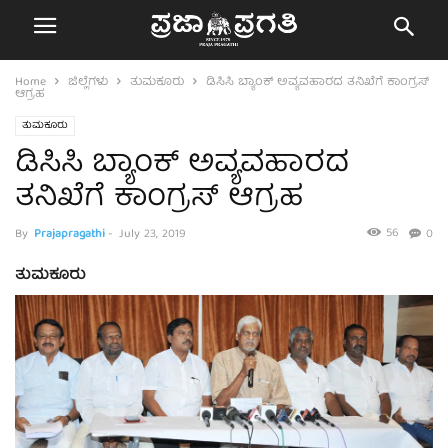
Home
ಜಿಲ್ಲೆಗಳು
ತುಮಕೂರು
ಡಿಸಿಸಿ ಬ್ಯಾಂಕ್ ಅವ್ಯವಹಾರದ ತನಿಖೆಗೆ ಕಾಂಗ್ರಸ್
ಆಗ್ರಹ
ತುಮಕೂರು
ಡಿಸಿಸಿ ಬ್ಯಾಂಕ್ ಅವ್ಯವಹಾರದ
ತನಿಖೆಗೆ ಕಾಂಗ್ರಸ್ ಆಗ್ರಹ
56
By
Prajapragathi
-
July 23, 2019
0
ತುಮಕೂರು