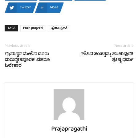
Twitter
More
TAGS
Praja pragathi
ಪ್ರಜಾ ಪ್ರಗತಿ
Previous article
Next article
ಗ್ರಾಮಸ್ಥರ ಮೇಲಿನ ದೂರು
ಗಳಿಸಿದ ಸಂಪತ್ತನ್ನು ಹಂಚುವುದೇ
ದುರುದ್ದೇಶಪೂರಕ :ನೆಹರೂ
ಶ್ರೇಷ್ಠ ಧರ್ಮ
ಓಲೇಕಾರ
Prajapragathi