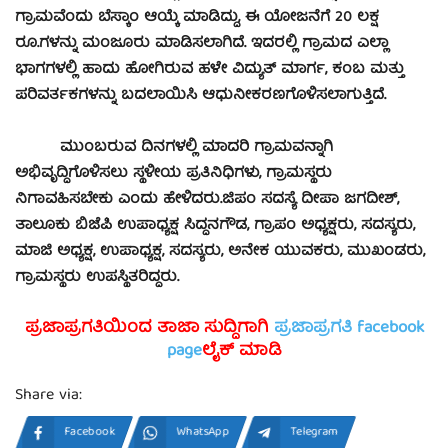
ಗ್ರಾಮವೆಂದು ಬೆಸ್ಕಾಂ ಆಯ್ಕೆ ಮಾಡಿದ್ದು, ಈ ಯೋಜನೆಗೆ 20 ಲಕ್ಷ
ರೂ.ಗಳನ್ನು ಮಂಜೂರು ಮಾಡಿಸಲಾಗಿದೆ. ಇದರಲ್ಲಿ ಗ್ರಾಮದ ಎಲ್ಲಾ
ಭಾಗಗಳಲ್ಲಿ ಹಾದು ಹೋಗಿರುವ ಹಳೇ ವಿದ್ಯುತ್ ಮಾರ್ಗ, ಕಂಬ ಮತ್ತು
ಪರಿವರ್ತಕಗಳನ್ನು ಬದಲಾಯಿಸಿ ಆಧುನೀಕರಣಗೊಳಿಸಲಾಗುತ್ತಿದೆ.
ಮುಂಬರುವ ದಿನಗಳಲ್ಲಿ ಮಾದರಿ ಗ್ರಾಮವನ್ನಾಗಿ
ಅಭಿವೃದ್ಧಿಗೊಳಿಸಲು ಸ್ಥಳೀಯ ಪ್ರತಿನಿಧಿಗಳು, ಗ್ರಾಮಸ್ಥರು
ನಿಗಾವಹಿಸಬೇಕು ಎಂದು ಹೇಳಿದರು.
ಜಿಪಂ ಸದಸ್ಯೆ ದೀಪಾ ಜಗದೀಶ್,
ತಾಲೂಕು ಬಿಜೆಪಿ ಉಪಾಧ್ಯಕ್ಷ ಸಿದ್ಧನಗೌಡ, ಗ್ರಾಪಂ ಅಧ್ಯಕ್ಷರು, ಸದಸ್ಯರು,
ಮಾಜಿ ಅಧ್ಯಕ್ಷ, ಉಪಾಧ್ಯಕ್ಷ, ಸದಸ್ಯರು, ಅನೇಕ ಯುವಕರು, ಮುಖಂಡರು,
ಗ್ರಾಮಸ್ಥರು ಉಪಸ್ಥಿತರಿದ್ದರು.
ಪ್ರಜಾಪ್ರಗತಿಯಿಂದ ತಾಜಾ ಸುದ್ದಿಗಾಗಿ
ಪ್ರಜಾಪ್ರಗತಿ facebook
page
ಲೈಕ್ ಮಾಡಿ
Share via:
Facebook
WhatsApp
Telegram