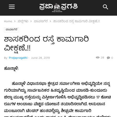
Home
ಜಿಲ್ಲೆಗಳು
ದಾವಣಗೆರೆ
ಶಾಸಕರಿಂದ ರಸ್ತೆ ಕಾಮಗಾರಿ ವೀಕ್ಷಣೆ..!!
ದಾವಣಗೆರೆ
ಶಾಸಕರಿಂದ ರಸ್ತೆ ಕಾಮಗಾರಿ
ವೀಕ್ಷಣೆ..!!
28
By
Prajapragathi
-
June 28, 2019
0
ಹೊನ್ನಾಳಿ:
ಹೊನ್ನಾಳಿ ವಿಧಾನಸಭಾ ಕ್ಷೇತ್ರದ ಸರ್ವಾಂಗೀಣ ಅಭಿವೃದ್ಧಿಯೇ ನನ್ನ
ಗುರಿಯಾಗಿದ್ದು, ಸಾರ್ವಜನಿಕರ ಹಿತದೃಷ್ಟಿಯಿಂದ ಮಾಸಡಿ-ಕುಂದೂರು
ಜಿಲ್ಲಾ ಮುಖ್ಯ ರಸ್ತೆಯನ್ನು ವಿಸ್ತೀರ್ಣಗೊಳಿಸಿ ಅಭಿವೃದ್ಧಿಪಡಿಸಲು 17 ಕೋಟಿ
ರೂ.ಗಳ ಅಂದಾಜು ವೆಚ್ಚದ ಯೋಜನೆ ತಯಾರಿಸಲಾಗಿದೆ. ಅನುದಾನ
ಮಂಜೂರಾಗಿ ಟೆಂಡರ್ ಹಂತದಲ್ಲಿದ್ದು, ಶೀಘ್ರವೇ ಕಾಮಗಾರಿ