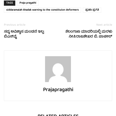
TAGS
Praja pragathi
siddaramaiah khadak warning to the constituion deformers
ಪ್ರಜಾ ಪ್ರಗತಿ
Previous article
Next article
ಸದ್ಯ ಅವಿಶ್ವಾಸ ಮಂಡನೆ ಇಲ್ಲ:
ತೆಲಂಗಾಣ ಮಾದರಿಯಲ್ಲಿ ಮರಳು
ಬಿಎಸ್‍ವೈ
ನೀತಿ:ರಾಜಶೇಖರ ಬಿ. ಪಾಟೀಲ್
Prajapragathi