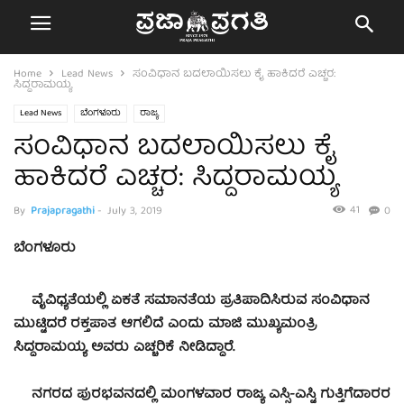
Home
Lead News
ಸಂವಿಧಾನ ಬದಲಾಯಿಸಲು ಕೈ ಹಾಕಿದರೆ ಎಚ್ಚರ:
ಸಿದ್ದರಾಮಯ್ಯ
Lead News
ಬೆಂಗಳೂರು
ರಾಜ್ಯ
ಸಂವಿಧಾನ ಬದಲಾಯಿಸಲು ಕೈ
ಹಾಕಿದರೆ ಎಚ್ಚರ: ಸಿದ್ದರಾಮಯ್ಯ
41
By
Prajapragathi
-
July 3, 2019
0
ಬೆಂಗಳೂರು
ವೈವಿಧ್ಯತೆಯಲ್ಲಿ ಏಕತೆ ಸಮಾನತೆಯ ಪ್ರತಿಪಾದಿಸಿರುವ ಸಂವಿಧಾನ
ಮುಟ್ಟಿದರೆ ರಕ್ತಪಾತ ಆಗಲಿದೆ ಎಂದು ಮಾಜಿ ಮುಖ್ಯಮಂತ್ರಿ
ಸಿದ್ದರಾಮಯ್ಯ ಅವರು ಎಚ್ಚರಿಕೆ ನೀಡಿದ್ದಾರೆ.
ನಗರದ ಪುರಭವನದಲ್ಲಿ ಮಂಗಳವಾರ ರಾಜ್ಯ ಎಸ್ಸಿ-ಎಸ್ಟಿ ಗುತ್ತಿಗೆದಾರರ