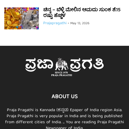
ಚಿನ್ನ – ಬೆಳ್ಳಿ ಮೇಲಿನ ಆಮದು ಸುಂಕ ಶೆ.15
ರಷ್ಟು ಹೆಚ್ಚಳ
Prajapragathi
-
May 13, 2026
ABOUT US
Praja Pragathi is Kannada (ಕನ್ನಡ) Epaper of India region Asia.
Praja Pragathi is very popular in India and is being published
from different cities of India. ... You are reading Praja Pragathi
Newspaper of India.