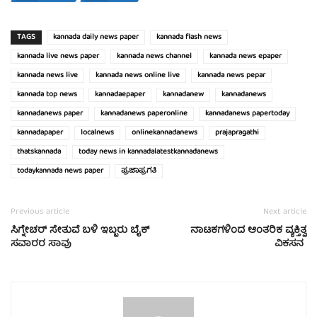
TAGS
kannada daily news paper
kannada flash news
kannada live news paper
kannada news channel
kannada news epaper
kannada news live
kannada news online live
kannada news pepar
kannada top news
kannadaepaper
kannadanew
kannadanews
kannadanews paper
kannadanews paperonline
kannadanews papertoday
kannadapaper
localnews
onlinekannadanews
prajapragathi
thatskannada
today news in kannadalatestkannadanews
todaykannada news paper
ಪ್ರಜಾಪ್ರಗತಿ
Previous article
Next article
ಸಿಗ್ನೇಚರ್ ಸೇತುವೆ ಬಳಿ ಇಬ್ಬರು ಬೈಕ್
ನಾಟಕಗಳಿಂದ ಆಂತರಿಕ ವ್ಯಕ್ತಿತ್ವ
ಸವಾರರ ಸಾವು
ವಿಕಸನ