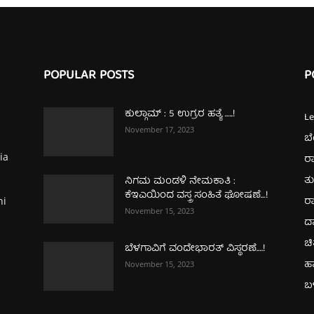
POPULAR POSTS
P
ಕುಲ್ಗಾಮ್‌ : 5 ಉಗ್ರರ ಹತ್ಯೆ …..!
L
November 17, 2023
ಬ
ia
ರಾ
ತ
ನಿಗಮ ಮಂಡಳಿ ನೇಮಕಾತಿ :
ಕೆಇಎಯಿಂದ ವಸ್ತ್ರ ಸಂಹಿತೆ ಘೋಷಣೆ…!
ರಾ
hi
November 15, 2023
ದ
ಚಿ
ಬೆಳಗಾವಿಗೆ ವಂದೇಭಾರತ್‌ ವಿಸ್ಥರಣೆ….!
ಹ
November 15, 2023
ಬಳ