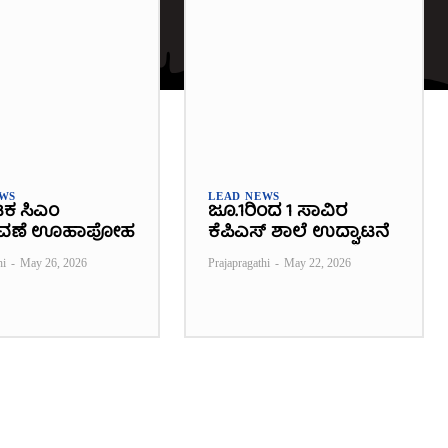
EWS
LEAD NEWS
ಟಕ ಸಿಎಂ
ಜೂ.1ರಿಂದ 1 ಸಾವಿರ
ವಣೆ ಊಹಾಪೋಹ
ಕೆಪಿಎಸ್ ಶಾಲೆ ಉದ್ಘಾಟನೆ
hi
-
May 26, 2026
Prajapragathi
-
May 22, 2026