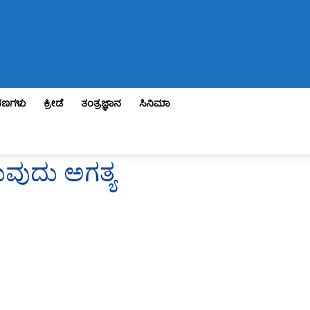
ಣಗಳು
ಕ್ರೀಡೆ
ತಂತ್ರಜ್ಞಾನ
ಸಿನಿಮಾ
ವುದು ಅಗತ್ಯ