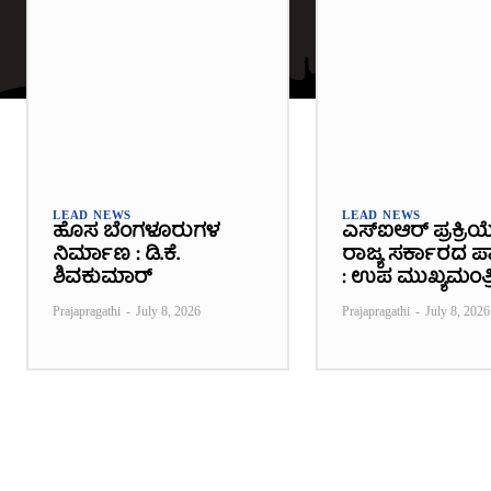
LEAD NEWS
LEAD NEWS
ಹೊಸ ಬೆಂಗಳೂರುಗಳ
ಎಸ್‌ಐಆರ್ ಪ್ರಕ್ರಿಯ
ನಿರ್ಮಾಣ : ಡಿ.ಕೆ.
ರಾಜ್ಯ ಸರ್ಕಾರದ ಪಾತ
ಶಿವಕುಮಾರ್
: ಉಪ ಮುಖ್ಯಮಂತ್ರ
Prajapragathi
-
July 8, 2026
Prajapragathi
-
July 8, 2026