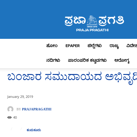
Praja
Pragathi
ಹೋಂ
EPAPER
ಜಿಲ್ಲೆಗಳು
ರಾಜ್ಯ
ವಿದೇ
ನದಿಗಳು
ಪಾರಂಪರಿಕ ಕಟ್ಟಡಗಳು
ಆರೋಗ್ಯ
ಬಂಜಾರ ಸಮುದಾಯದ ಅಭಿವೃದ್ಧಿಗೆ
January 29, 2019
BY
PRAJAPRAGATHI
40
ತುಮಕೂರು