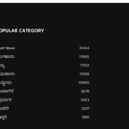
OPULAR CATEGORY
ead News
31244
ೆಂಗಳೂರು
17695
ಜ್ಯ
17521
ುಮಕೂರು
11589
ಷ್ಟ್ರೀಯ
10895
ಾವಣಗೆರೆ
3678
ತ್ರದುರ್ಗ
3453
ಾವೇರಿ
2031
್ಳಾರಿ
1881