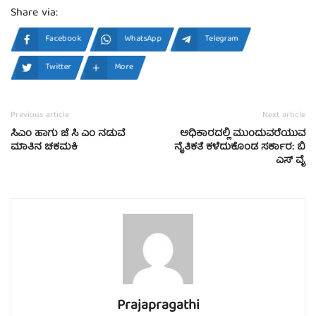
Share via:
Facebook
WhatsApp
Telegram
Twitter
More
Previous article
Next article
ಸಿಎಂ ಹಾಗು ಜೆ ಸಿ ಎಂ ನಡುವೆ
ಅಧಿಕಾರದಲ್ಲಿ ಮುಂದುವರೆಯುವ
ಮಾತಿನ ಚಕಮಕಿ
ನೈತಿಕತೆ ಕಳೆದುಕೊಂಡ ಸರ್ಕಾರ: ಬಿ
ಎಸ್ ವೈ
Prajapragathi