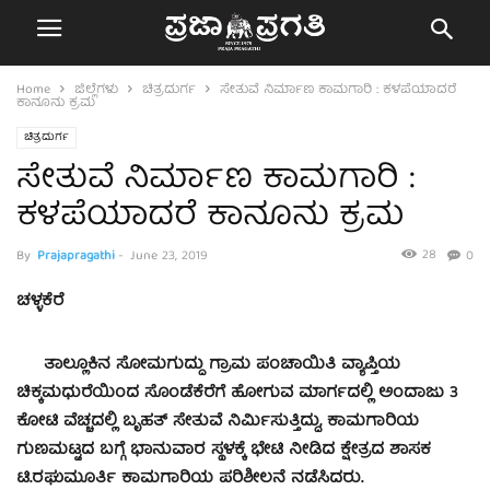
Home
ಜಿಲ್ಲೆಗಳು
ಚಿತ್ರದುರ್ಗ
ಸೇತುವೆ ನಿರ್ಮಾಣ ಕಾಮಗಾರಿ : ಕಳಪೆಯಾದರೆ
ಕಾನೂನು ಕ್ರಮ
ಚಿತ್ರದುರ್ಗ
ಸೇತುವೆ ನಿರ್ಮಾಣ ಕಾಮಗಾರಿ :
ಕಳಪೆಯಾದರೆ ಕಾನೂನು ಕ್ರಮ
28
By
Prajapragathi
-
June 23, 2019
0
ಚಳ್ಳಕೆರೆ
ತಾಲ್ಲೂಕಿನ ಸೋಮಗುದ್ದು ಗ್ರಾಮ ಪಂಚಾಯಿತಿ ವ್ಯಾಪ್ತಿಯ
ಚಿಕ್ಕಮಧುರೆಯಿಂದ ಸೊಂಡೆಕೆರೆಗೆ ಹೋಗುವ ಮಾರ್ಗದಲ್ಲಿ ಅಂದಾಜು 3
ಕೋಟಿ ವೆಚ್ಚದಲ್ಲಿ ಬೃಹತ್ ಸೇತುವೆ ನಿರ್ಮಿಸುತ್ತಿದ್ದು, ಕಾಮಗಾರಿಯ
ಗುಣಮಟ್ಟದ ಬಗ್ಗೆ ಭಾನುವಾರ ಸ್ಥಳಕ್ಕೆ ಭೇಟಿ ನೀಡಿದ ಕ್ಷೇತ್ರದ ಶಾಸಕ
ಟಿ.ರಘುಮೂರ್ತಿ ಕಾಮಗಾರಿಯ ಪರಿಶೀಲನೆ ನಡೆಸಿದರು.