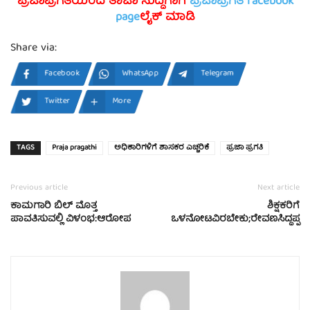
ಪ್ರಜಾಪ್ರಗತಿಯಿಂದ ತಾಜಾ ಸುದ್ದಿಗಾಗಿ
ಪ್ರಜಾಪ್ರಗತಿ facebook
page
ಲೈಕ್ ಮಾಡಿ
Share via:
Facebook
WhatsApp
Telegram
Twitter
More
TAGS
Praja pragathi
ಅಧಿಕಾರಿಗಳಿಗೆ ಶಾಸಕರ ಎಚ್ಚರಿಕೆ
ಪ್ರಜಾ ಪ್ರಗತಿ
Previous article
Next article
ಕಾಮಗಾರಿ ಬಿಲ್ ಮೊತ್ತ
ಶಿಕ್ಷಕರಿಗೆ
ಪಾವತಿಸುವಲ್ಲಿ ವಿಳಂಭ:ಆರೋಪ
ಒಳನೋಟವಿರಬೇಕು;ರೇವಣಸಿದ್ಧಪ್ಪ