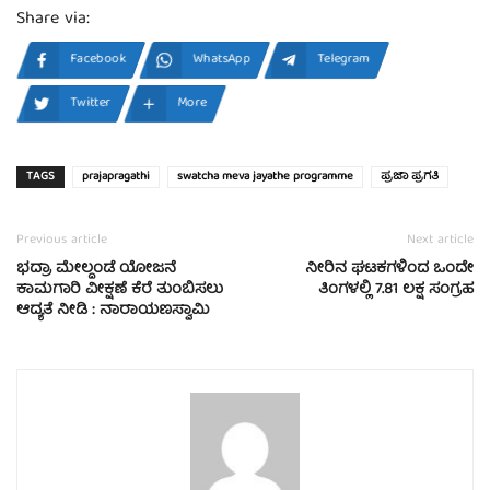
Share via:
Facebook
WhatsApp
Telegram
Twitter
More
TAGS
prajapragathi
swatcha meva jayathe programme
ಪ್ರಜಾ ಪ್ರಗತಿ
Previous article
Next article
ಭದ್ರಾ ಮೇಲ್ದಂಡೆ ಯೋಜನೆ
ನೀರಿನ ಘಟಕಗಳಿಂದ ಒಂದೇ
ಕಾಮಗಾರಿ ವೀಕ್ಷಣೆ ಕೆರೆ ತುಂಬಿಸಲು
ತಿಂಗಳಲ್ಲಿ 7.81 ಲಕ್ಷ ಸಂಗ್ರಹ
ಆದ್ಯತೆ ನೀಡಿ : ನಾರಾಯಣಸ್ವಾಮಿ