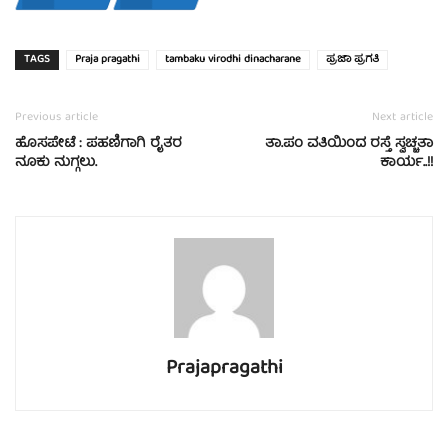
TAGS
Praja pragathi
tambaku virodhi dinacharane
ಪ್ರಜಾ ಪ್ರಗತಿ
Previous article
Next article
ಹೊಸಪೇಟೆ : ಪಹಣಿಗಾಗಿ ರೈತರ
ತಾ.ಪಂ ವತಿಯಿಂದ ರಸ್ತೆ ಸ್ವಚ್ಚತಾ
ನೂಕು ನುಗ್ಗಲು.
ಕಾರ್ಯ..!!
Prajapragathi