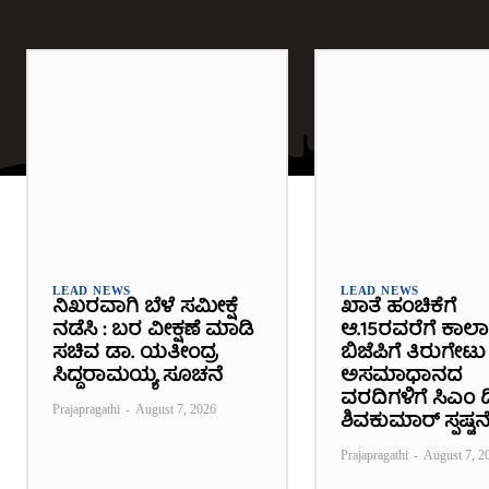
LEAD NEWS
LEAD NEWS
ನಿಖರವಾಗಿ ಬೆಳೆ ಸಮೀಕ್ಷೆ
ಖಾತೆ ಹಂಚಿಕೆಗೆ
ನಡೆಸಿ : ಬರ ವೀಕ್ಷಣೆ ಮಾಡಿ
ಆ.15ರವರೆಗೆ ಕಾಲ
ಸಚಿವ ಡಾ. ಯತೀಂದ್ರ
ಬಿಜೆಪಿಗೆ ತಿರುಗೇಟು 
ಸಿದ್ದರಾಮಯ್ಯ ಸೂಚನೆ
ಅಸಮಾಧಾನದ
ವರದಿಗಳಿಗೆ ಸಿಎಂ ಡಿ
Prajapragathi
-
August 7, 2026
ಶಿವಕುಮಾರ್ ಸ್ಪಷ್ಟನ
Prajapragathi
-
August 7, 2