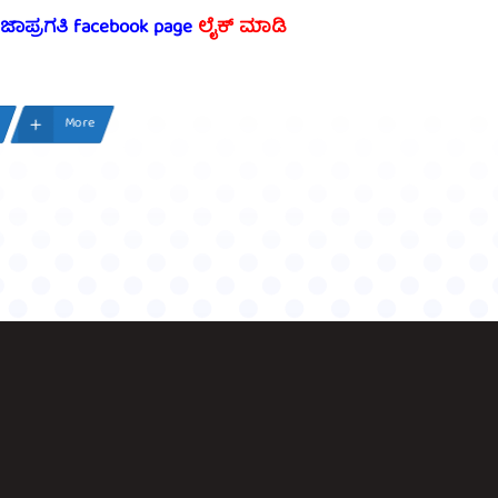
ರಜಾಪ್ರಗತಿ facebook page
ಲೈಕ್ ಮಾಡಿ
More