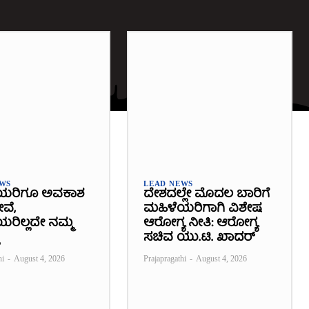
EWS
LEAD NEWS
ಯರಿಗೂ ಅವಕಾಶ
ದೇಶದಲ್ಲೇ ಮೊದಲ ಬಾರಿಗೆ
ೇವೆ,
ಮಹಿಳೆಯರಿಗಾಗಿ ವಿಶೇಷ
ರಿಲ್ಲದೇ ನಮ್ಮ
ಆರೋಗ್ಯ ನೀತಿ: ಆರೋಗ್ಯ
ಸಚಿವ ಯು.ಟಿ. ಖಾದರ್
hi
-
August 4, 2026
Prajapragathi
-
August 4, 2026