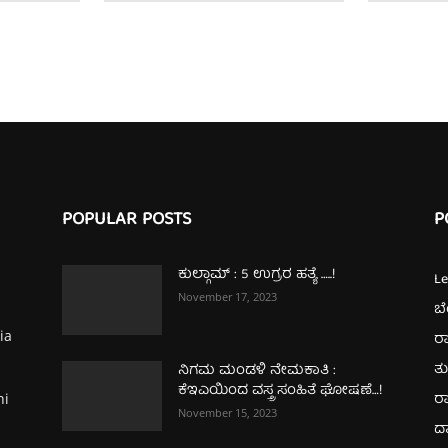
POPULAR POSTS
P
ಕುಲ್ಗಾಮ್‌ : 5 ಉಗ್ರರ ಹತ್ಯೆ …..!
L
November 17, 2023
ಬ
ia
ರಾ
ತ
ನಿಗಮ ಮಂಡಳಿ ನೇಮಕಾತಿ :
ಕೆಇಎಯಿಂದ ವಸ್ತ್ರ ಸಂಹಿತೆ ಘೋಷಣೆ…!
ರಾ
hi
November 15, 2023
ದ