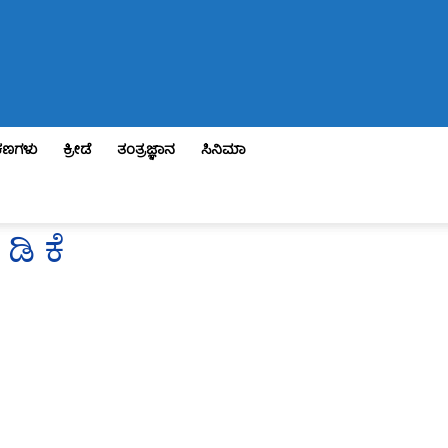
ಣಗಳು
ಕ್ರೀಡೆ
ತಂತ್ರಜ್ಞಾನ
ಸಿನಿಮಾ
ಿ ಕೆ