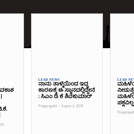
LEAD NEWS
LEAD N
ನಾನು ತಾಳ್ಮೆಯಿಂದ ಇದ್ದ
ಮಹಿಳೆ
ಾವಕಾಶ
ಕಾರಣಕ್ಕೆ ಈ ಸ್ಥಾನದಲ್ಲಿದ್ದೇನೆ
ನೀಡುತ್ತ
|
: ಸಿಎಂ ಡಿ ಕೆ ಶಿವಕುಮಾರ್
ಮಹಿಳೆಯ
ಪಕ್ಷವಿಲ್ಲ
Prajapragathi
-
August 4, 2026
.ಕೆ.
Prajapragat
ೆ
026