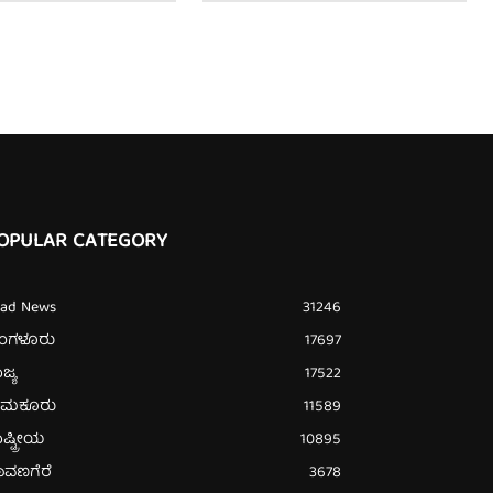
OPULAR CATEGORY
ead News
31246
ೆಂಗಳೂರು
17697
ಜ್ಯ
17522
ುಮಕೂರು
11589
ಷ್ಟ್ರೀಯ
10895
ಾವಣಗೆರೆ
3678