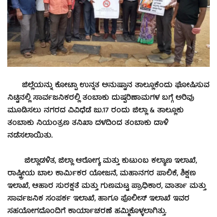
ಜಿಲ್ಲೆಯನ್ನು ಕೋಟ್ಪಾ ಉನ್ನತ ಅನುಷ್ಟಾನ ತಾಲ್ಲೂಕೆಂದು ಘೋಷಿಸುವ
ನಿಟ್ಟಿನಲ್ಲಿ ಸಾರ್ವಜನಿಕರಲ್ಲಿ ತಂಬಾಕು ದುಷ್ಪರಿಣಾಮಗಳ ಬಗ್ಗೆ ಅರಿವು
ಮೂಡಿಸಲು ನಗರದ ವಿವಿಧೆಡೆ ಜು.17 ರಂದು ಜಿಲ್ಲಾ & ತಾಲ್ಲೂಕು
ತಂಬಾಕು ನಿಯಂತ್ರಣ ತನಿಖಾ ದಳದಿಂದ ತಂಬಾಕು ದಾಳಿ
ನಡೆಸಲಾಯಿತು.
ಜಿಲ್ಲಾಡಳಿತ, ಜಿಲ್ಲಾ ಆರೋಗ್ಯ ಮತ್ತು ಕುಟುಂಬ ಕಲ್ಯಾಣ ಇಲಾಖೆ,
ರಾಷ್ಟ್ರೀಯ ಬಾಲ ಕಾರ್ಮಿಕರ ಯೋಜನೆ, ಮಹಾನಗರ ಪಾಲಿಕೆ, ಶಿಕ್ಷಣ
ಇಲಾಖೆ, ಆಹಾರ ಸುರಕ್ಷತೆ ಮತ್ತು ಗುಣಮಟ್ಟ ಪ್ರಾಧಿಕಾರ, ವಾರ್ತಾ ಮತ್ತು
ಸಾರ್ವಜನಿಕ ಸಂಪರ್ಕ ಇಲಾಖೆ, ಹಾಗೂ ಪೊಲೀಸ್ ಇಲಾಖೆ ಇವರ
ಸಹಯೋಗದೊಂದಿಗೆ ಕಾರ್ಯಾಚರಣೆ ಹಮ್ಮಿಕೊಳ್ಳಲಾಗಿತ್ತು.