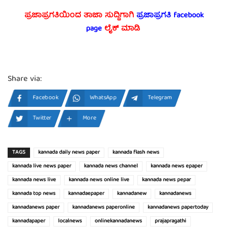
ಪ್ರಜಾಪ್ರಗತಿಯಿಂದ ತಾಜಾ ಸುದ್ದಿಗಾಗಿ
ಪ್ರಜಾಪ್ರಗತಿ facebook
page
ಲೈಕ್ ಮಾಡಿ
Share via:
Facebook
WhatsApp
Telegram
Twitter
More
TAGS
kannada daily news paper
kannada flash news
kannada live news paper
kannada news channel
kannada news epaper
kannada news live
kannada news online live
kannada news pepar
kannada top news
kannadaepaper
kannadanew
kannadanews
kannadanews paper
kannadanews paperonline
kannadanews papertoday
kannadapaper
localnews
onlinekannadanews
prajapragathi