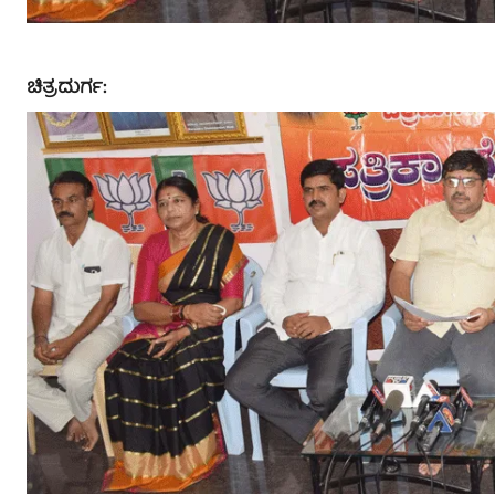
ಚಿತ್ರದುರ್ಗ: