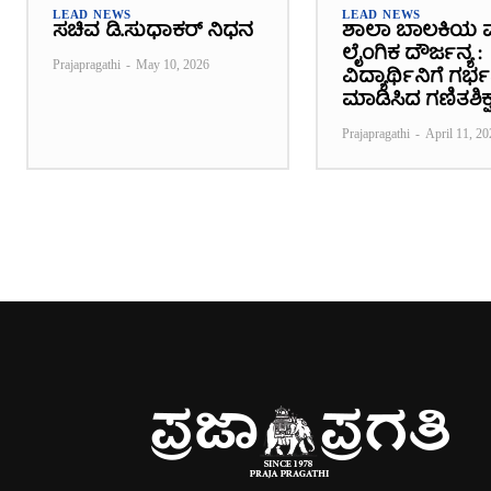
LEAD NEWS
LEAD NEWS
ಸಚಿವ ಡಿ.ಸುಧಾಕರ್ ನಿಧನ
ಶಾಲಾ ಬಾಲಕಿಯ 
ಲೈಂಗಿಕ ದೌರ್ಜನ್ಯ :
Prajapragathi
-
May 10, 2026
ವಿದ್ಯಾರ್ಥಿನಿಗೆ ಗರ
ಮಾಡಿಸಿದ ಗಣಿತಶಿಕ್ಷ
Prajapragathi
-
April 11, 20