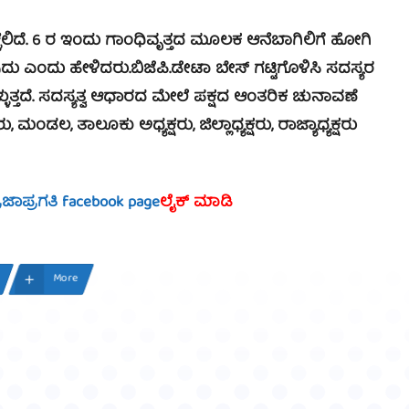
ಳಲಿದೆ. 6 ರ ಇಂದು ಗಾಂಧಿವೃತ್ತದ ಮೂಲಕ ಆನೆಬಾಗಿಲಿಗೆ ಹೋಗಿ
ುದು ಎಂದು ಹೇಳಿದರು.
ಬಿಜೆಪಿ.ಡೇಟಾ ಬೇಸ್ ಗಟ್ಟಿಗೊಳಿಸಿ ಸದಸ್ಯರ
್ತದೆ. ಸದಸ್ಯತ್ವ ಆಧಾರದ ಮೇಲೆ ಪಕ್ಷದ ಆಂತರಿಕ ಚುನಾವಣೆ
 ಮಂಡಲ, ತಾಲೂಕು ಅಧ್ಯಕ್ಷರು, ಜಿಲ್ಲಾಧ್ಯಕ್ಷರು, ರಾಜ್ಯಾಧ್ಯಕ್ಷರು
್ರಜಾಪ್ರಗತಿ facebook page
ಲೈಕ್ ಮಾಡಿ
More