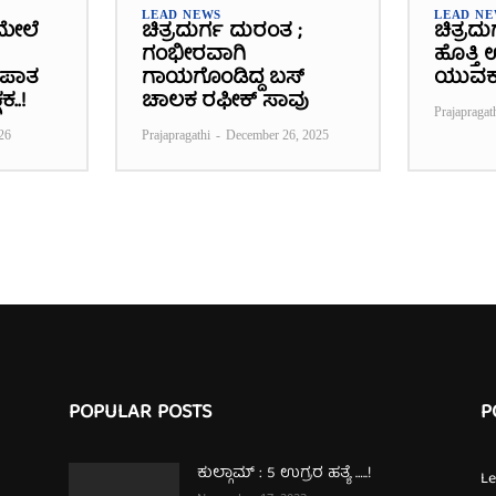
LEAD NEWS
LEAD N
ಮೇಲೆ
ಚಿತ್ರದುರ್ಗ ದುರಂತ ;
ಚಿತ್ರದು
ಗಂಭೀರವಾಗಿ
ಹೊತ್ತಿ
್ಭಪಾತ
ಗಾಯಗೊಂಡಿದ್ದ ಬಸ್‌
ಯುವಕ
ಕ..!
ಚಾಲಕ ರಫೀಕ್‌ ಸಾವು
Prajapragat
26
Prajapragathi
-
December 26, 2025
POPULAR POSTS
P
ಕುಲ್ಗಾಮ್‌ : 5 ಉಗ್ರರ ಹತ್ಯೆ …..!
L