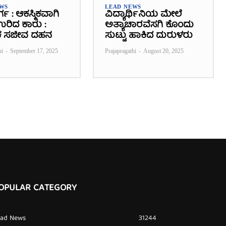
EWS
LEAD NEWS
ರ್ಗ : ಆಕಸ್ಮಿಕವಾಗಿ
ವಿದ್ಯಾರ್ಥಿನಿಯ ಮೇಲೆ
 ಉರಿದ ಕಾರು :
ಅತ್ಯಾಚಾರವೆಸಗಿ ಕೊಂದು
 ಸಜೀವ ದಹನ
ಸುಟ್ಟು ಹಾಕಿದ ದುರುಳರು
hi
-
September 17, 2025
Prajapragathi
-
August 20, 2025
OPULAR CATEGORY
ead News
31244