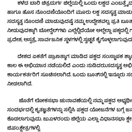
ಕಳೆದ ಬಾರಿ ಚಿತ್ರದುರ್ಗ ಜಿಲ್ಲೆಯಲ್ಲಿ ಒಂದು ಲಕ್ಷದ ಎಂಬತ್ತೈ
ಹಾಗೂ ಹೊಸ ನೊಂದಣಿಯೊಂದಿಗೆ ಮೂರು ಲಕ್ಷ ಸದಸ್ಯತ್ವ ಮಾಡು
ಸದಸ್ಯತ್ವ ನೊಂದಣಿ ಮಾಡುವುದಷ್ಟೆ ನಮ್ಮ ಉದ್ದೇಶವಲ್ಲ. ಪ್ರತಿ ಬೂತ್‍
ನೀಡುವುದಕ್ಕಾಗಿ ಬೋರ್‍ವೆಲ್‍ಗಳು ಎಲ್ಲೆಲ್ಲಿದೆಯೋ ಅಲ್ಲೆಲ್ಲಾ ಪಕ್ಕ
ಪ್ರದೇಶ, ಆಸ್ಪತ್ರೆ, ಸಾರ್ವಜನಿಕ ಸ್ಥಳಗಳಲ್ಲಿ ಸ್ವಚ್ಚತೆ ಕೈಗೊಳ್ಳಲಾಗುವುದ
ದೇಶದ ಏಕತೆಗೆ ಪ್ರಾಣತ್ಯಾಗ ಮಾಡಿದ ಪಕ್ಷದ ಸಂಸ್ಥಾಪಕ ಶ್ಯಾ
ಕಾಲ ಈ ಅಭಿಯಾನ ನಡೆಯಲಿದೆ ಎಂದು ನುಡಿದರು.
ಸದಸ್ಯತ್ವ 
ಕಾರ್ಯಕರ್ತರಿಗೆ ಸೂಚಿಸಲಾಗಿದೆ. ಒಂದು ಬೂತ್‍ನಲ್ಲಿ ಇನ್ನೂರು 
ನೀಡಲಾಗಿದೆ.
ಜೊತೆಗೆ ಲೋಕಸಭಾ ಚುನಾವಣೆಯಲ್ಲಿ ನಮ್ಮ ಪಕ್ಷದ ಅಭ್ಯರ್ಥಿ
ಸಂದರ್ಭದಲ್ಲಿ ಕೃತಜ್ಞತೆಗಳನ್ನು ಸಲ್ಲಿಸಿ ಪಕ್ಷದ ಯೋಜನೆಗಳ ಬಗ
ಕೊಡಲಾಗುವುದು. ಜು.ಏಳರಂದು ಜಿಲ್ಲೆಯ ಎಲ್ಲಾ ವಿಧಾನಸಭಾ ಕ್ಷೇತ್ರಗ
ಜಿ.ಪಂ.ಕ್ಷೇತ್ರಗಳಲ್ಲಿ.