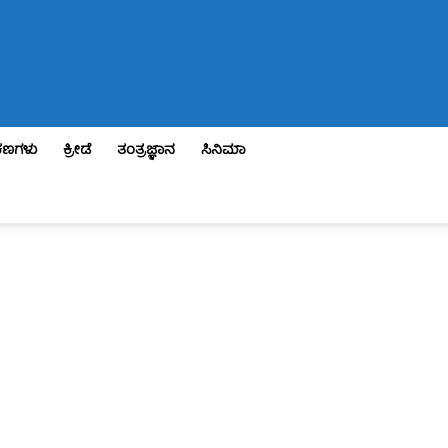
ಣಗಳು
ಕ್ರೀಡೆ
ತಂತ್ರಜ್ಞಾನ
ಸಿನಿಮಾ