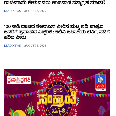
ರಾಜೀನಾಮೆ ಕೇಳುವವರು ಉಪವಾಸ ಸತ್ಯಾಗ್ರಹ ಮಾಡಲಿ
LEAD NEWS
AUGUST 3, 2026
100 ಅಡಿ ದಾಟಿದ ಕೆಆರ್‌ಎಸ್ ನೀರಿನ ಮಟ್ಟ ನದಿ ಪಾತ್ರದ
ಜನರಿಗೆ ಪ್ರವಾಹದ ಎಚ್ಚರಿಕೆ : ಕಬಿನಿ ಜಲಾಶಯ ಭರ್ತಿ, ನದಿಗೆ
ಹರಿದ ನೀರು
LEAD NEWS
AUGUST 3, 2026