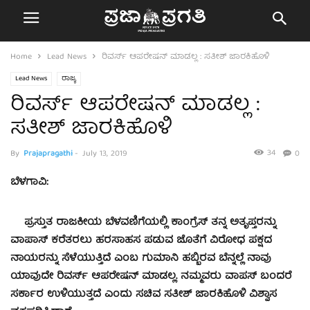
Home
Lead News
ರಿವರ್ಸ್ ಆಪರೇಷನ್ ಮಾಡಲ್ಲ : ಸತೀಶ್ ಜಾರಕಿಹೊಳಿ
Lead News
ರಾಜ್ಯ
ರಿವರ್ಸ್ ಆಪರೇಷನ್ ಮಾಡಲ್ಲ :
ಸತೀಶ್ ಜಾರಕಿಹೊಳಿ
34
By
Prajapragathi
-
July 13, 2019
0
ಬೆಳಗಾವಿ:
ಪ್ರಸ್ತುತ ರಾಜಕೀಯ ಬೆಳವಣಿಗೆಯಲ್ಲಿ ಕಾಂಗ್ರೆಸ್ ತನ್ನ ಅತೃಪ್ತರನ್ನು
ವಾಪಾಸ್ ಕರೆತರಲು ಹರಸಾಹಸ ಪಡುವ ಜೊತೆಗೆ ವಿರೋಧ ಪಕ್ಷದ
ನಾಯರನ್ನು ಸೆಳೆಯುತ್ತಿದೆ ಎಂಬ ಗುಮಾನಿ ಹಬ್ಬಿರವ ಬೆನ್ನಲ್ಲೆ ನಾವು
ಯಾವುದೇ ರಿವರ್ಸ್ ಆಪರೇಷನ್ ಮಾಡಲ್ಲ. ನಮ್ಮವರು ವಾಪಸ್ ಬಂದರೆ
ಸರ್ಕಾರ ಉಳಿಯುತ್ತದೆ ಎಂದು ಸಚಿವ ಸತೀಶ್ ಜಾರಕಿಹೊಳಿ ವಿಶ್ವಾಸ