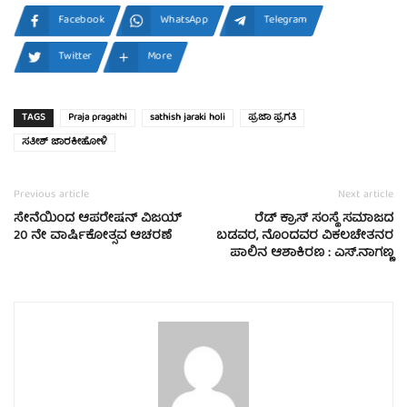
Facebook
WhatsApp
Telegram
Twitter
More
TAGS
Praja pragathi
sathish jaraki holi
ಪ್ರಜಾ ಪ್ರಗತಿ
ಸತೀಶ್ ಜಾರಕೀಹೋಳಿ
Previous article
Next article
ಸೇನೆಯಿಂದ ಆಪರೇಷನ್ ವಿಜಯ್
ರೆಡ್ ಕ್ರಾಸ್ ಸಂಸ್ಥೆ ಸಮಾಜದ
20 ನೇ ವಾರ್ಷಿಕೋತ್ಸವ ಆಚರಣೆ
ಬಡವರ, ನೊಂದವರ ವಿಕಲಚೇತನರ
ಪಾಲಿನ ಆಶಾಕಿರಣ : ಎಸ್.ನಾಗಣ್ಣ