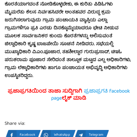
ಕೊರತೆಯಾಗದಂತೆ ನೋಡಿಕೊಳ್ಳಬೇಕು, ಈ ಕುರಿತು ಪಿಡಿಓಗಳು
ಮೈಮರೆತು ಕೆಲಸ ನಿರ್ವಹಸಿದರೇ ಅಂತಹವರ ವಿರುದ್ಧ ಕ್ರಮ
ಜರುಗಿಸಲಾಗುವುದು ಗ್ರಾಮ ಪಂಚಾಯತಿ ವ್ಯಾಪ್ತಿಯ ಎಲ್ಲಾ
ಗ್ರಾಮಗಳಿಗೂ ಪ್ರತಿ ಎರಡು ದಿನಕ್ಕೊಮ್ಮೆಯಾದರೂ ಭೇಟಿ ನೀಡುವ
ಮೂಲಕ ಸಾರ್ವಜನಿಕರ ಕುಂದು ಕೊರತೆಗಳನ್ನು ಅಲಿಸುವಂತೆ
ಜಿಲ್ಲಾಧಿಕಾರಿ ಕೃಷ್ಣ ಬಾಜಪೇಯಿ ಸೂಚನೆ ನೀಡಿದರು. ಸಭೆಯಲ್ಲಿ
ಮುಖ್ಯಾಧಿಕಾರಿ ವಿ.ಎಂ.ಪೂಜಾರ, ತಹಶೀಲ್ಧಾರ ಗುರುಪ್ರಸಾದ್, ಟಿಇಓ
ಪರುಶರಾಮ ಪೂಜಾರ ಸೇರಿದಂತೆ ತಾಲ್ಲೂಕ ಮಟ್ಟದ ಎಲ್ಲ ಅಧಿಕಾರಿಗಳು,
ಗ್ರಾಮ ಲೆಕ್ಕಾಧಿಕಾರಿಗಳು ಹಾಗೂ ಪಂಚಾಯತ ಅಭಿವೃದ್ಧಿ ಅಧಿಕಾರಿಗಳು
ಉಪಸ್ಥಿತರಿದ್ದರು.
ಪ್ರಜಾಪ್ರಗತಿಯಿಂದ ತಾಜಾ ಸುದ್ದಿಗಾಗಿ
ಪ್ರಜಾಪ್ರಗತಿ facebook
page
ಲೈಕ್ ಮಾಡಿ
Share via:
Facebook
WhatsApp
Telegram