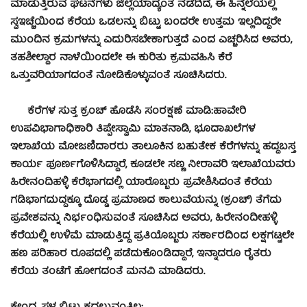
ಮಾಡುತ್ತಿರುವ ಘಟನೆಗಳು ಜಿಲ್ಲೆಯಾದ್ಯಂತ ನಡೆದಿದೆ, ಈ ಹಿನ್ನೆಲೆಯಲ್ಲಿ
ಸ್ವಇಚ್ಚೆಯಿಂದ ಕೆರೆಯ ಒಡಲನ್ನು ಬಿಟ್ಟು ಬಂದರೇ ಉತ್ತಮ ಇಲ್ಲದಿದ್ದರೇ
ಮುಂದಿನ ಕ್ರಮಗಳನ್ನು ಎದುರಿಸಬೇಕಾಗುತ್ತದೆ ಎಂದ ಎಚ್ಚರಿಸಿದ ಅವರು,
ತಹಶೀಲ್ದಾರ ನಾಳೆಯಿಂದಲೇ ಈ ಕುರಿತು ಕ್ರಮವಹಿಸಿ ಕೆರೆ
ಒತ್ತುವರಿಯಾಗದಂತೆ ನೋಡಿಕೊಳ್ಳುವಂತೆ ಸೂಚಿಸಿದರು.
ಕೆರೆಗಳ ಸುತ್ತ ಕ್ರಂಚ್ ಹೊಡೆಸಿ ಸಂರಕ್ಷಣೆ ಮಾಡಿ:ಹಾವೇರಿ
ಉಪವಿಭಾಗಾಧಿಕಾರಿ ತಿಪ್ಪೇಸ್ವಾಮಿ ಮಾತನಾಡಿ, ಭೂದಾಖಲೆಗಳ
ಇಲಾಖೆಯ ಮೋಜಣಿದಾರರು ತಾಲೂಕಿನ ಬಹುತೇಕ ಕೆರೆಗಳನ್ನು ಹದ್ದಬಸ್ತ
ಕಾರ್ಯ ಪೂರ್ಣಗೊಳಿಸಿದ್ದಾರೆ, ಕೂಡಲೇ ಸಣ್ಣ ನೀರಾವರಿ ಇಲಾಖೆಯವರು
ಹಿರೇನಂದಿಹಳ್ಳಿ ಕೆರೆಭಾಗದಲ್ಲಿ ಯಾರೊಬ್ಬರು ಪ್ರವೇಶಿಸಿದಂತೆ ಕೆರೆಯ
ಗಡಿಭಾಗದುದ್ದಕ್ಕೂ ದೊಡ್ಡ ಪ್ರಮಾಣದ ಕಾಲುವೆಯನ್ನು (ಕ್ರಂಚ್) ತೆಗೆದು
ಪ್ರವೇಶವನ್ನು ನಿರ್ಭಂಧಿಸುವಂತೆ ಸೂಚಿಸಿದ ಅವರು, ಹಿರೇನಂದೀಹಳ್ಳಿ
ಕೆರೆಯಲ್ಲಿ ಉಳಿಮೆ ಮಾಡುತ್ತಿದ್ದ ಪ್ರತಿಯೊಬ್ಬರು ಸರ್ಕಾರದಿಂದ ಲಕ್ಷಗಟ್ಟಲೇ
ಹಣ ಪರಿಹಾರ ರೂಪದಲ್ಲಿ ಪಡೆದುಕೊಂಡಿದ್ದಾರೆ, ಇನ್ನಾದರೂ ರೈತರು
ಕೆರೆಯ ತಂಟೆಗೆ ಹೋಗದಂತೆ ಮನವಿ ಮಾಡಿದರು.