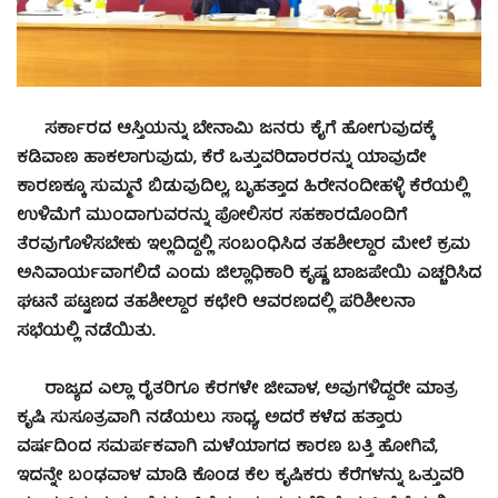
ಸರ್ಕಾರದ ಆಸ್ತಿಯನ್ನು ಬೇನಾಮಿ ಜನರು ಕೈಗೆ ಹೋಗುವುದಕ್ಕೆ
ಕಡಿವಾಣ ಹಾಕಲಾಗುವುದು, ಕೆರೆ ಒತ್ತುವರಿದಾರರನ್ನು ಯಾವುದೇ
ಕಾರಣಕ್ಕೂ ಸುಮ್ಮನೆ ಬಿಡುವುದಿಲ್ಲ, ಬೃಹತ್ತಾದ ಹಿರೇನಂದೀಹಳ್ಳಿ ಕೆರೆಯಲ್ಲಿ
ಉಳಿಮೆಗೆ ಮುಂದಾಗುವರನ್ನು ಪೋಲಿಸರ ಸಹಕಾರದೊಂದಿಗೆ
ತೆರವುಗೊಳಿಸಬೇಕು ಇಲ್ಲದಿದ್ದಲ್ಲಿ ಸಂಬಂಧಿಸಿದ ತಹಶೀಲ್ಧಾರ ಮೇಲೆ ಕ್ರಮ
ಅನಿವಾರ್ಯವಾಗಲಿದೆ ಎಂದು ಜಿಲ್ಲಾಧಿಕಾರಿ ಕೃಷ್ಣ ಬಾಜಪೇಯಿ ಎಚ್ಚರಿಸಿದ
ಘಟನೆ ಪಟ್ಟಣದ ತಹಶೀಲ್ದಾರ ಕಛೇರಿ ಆವರಣದಲ್ಲಿ ಪರಿಶೀಲನಾ
ಸಭೆಯಲ್ಲಿ ನಡೆಯಿತು.
ರಾಜ್ಯದ ಎಲ್ಲಾ ರೈತರಿಗೂ ಕೆರಗಳೇ ಜೀವಾಳ, ಅವುಗಳಿದ್ದರೇ ಮಾತ್ರ
ಕೃಷಿ ಸುಸೂತ್ರವಾಗಿ ನಡೆಯಲು ಸಾಧ್ಯ, ಅದರೆ ಕಳೆದ ಹತ್ತಾರು
ವರ್ಷದಿಂದ ಸಮರ್ಪಕವಾಗಿ ಮಳೆಯಾಗದ ಕಾರಣ ಬತ್ತಿ ಹೋಗಿವೆ,
ಇದನ್ನೇ ಬಂಢವಾಳ ಮಾಡಿ ಕೊಂಡ ಕೆಲ ಕೃಷಿಕರು ಕೆರೆಗಳನ್ನು ಒತ್ತುವರಿ