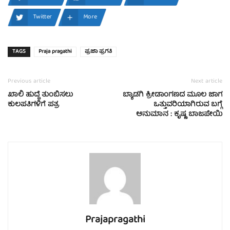
Twitter
More
TAGS
Praja pragathi
ಪ್ರಜಾ ಪ್ರಗತಿ
Previous article
Next article
ಖಾಲಿ ಹುದ್ದೆ ತುಂಬಿಸಲು
ಬ್ಯಾಡಗಿ ಕ್ರೀಡಾಂಗಣದ ಮೂಲ ಜಾಗ
ಕುಲಪತಿಗಳಿಗೆ ಪತ್ರ
ಒತ್ತುವರಿಯಾಗಿರುವ ಬಗ್ಗೆ
ಅನುಮಾನ : ಕೃಷ್ಣ ಬಾಜಪೇಯಿ
Prajapragathi