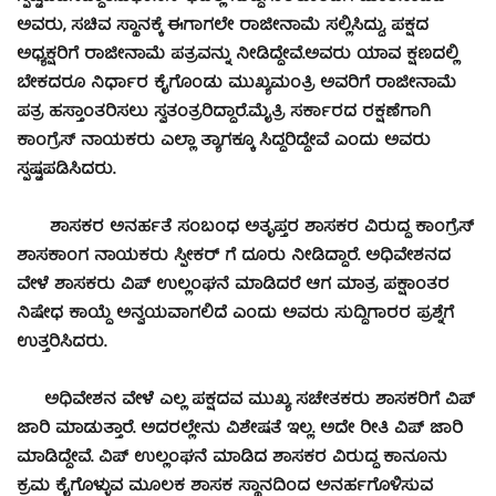
ಅವರು, ಸಚಿವ ಸ್ಥಾನಕ್ಕೆ ಈಗಾಗಲೇ ರಾಜೀನಾಮೆ ಸಲ್ಲಿಸಿದ್ದು, ಪಕ್ಷದ
ಅಧ್ಯಕ್ಷರಿಗೆ ರಾಜೀನಾಮೆ‌ ಪತ್ರವನ್ನು ನೀಡಿದ್ದೇವೆ.ಅವರು ಯಾವ ಕ್ಷಣದಲ್ಲಿ
ಬೇಕದರೂ ನಿರ್ಧಾರ ಕೈಗೊಂಡು ಮುಖ್ಯಮಂತ್ರಿ ಅವರಿಗೆ ರಾಜೀನಾಮೆ
ಪತ್ರ ಹಸ್ತಾಂತರಿಸಲು ಸ್ವತಂತ್ರರಿದ್ದಾರೆ.ಮೈತ್ರಿ ಸರ್ಕಾರದ ರಕ್ಷಣೆಗಾಗಿ
ಕಾಂಗ್ರೆಸ್ ನಾಯಕರು ಎಲ್ಲಾ ತ್ಯಾಗಕ್ಕೂ ಸಿದ್ಧರಿದ್ದೇವೆ ಎಂದು ಅವರು
ಸ್ಪಷ್ಟಪಡಿಸಿದರು.
ಶಾಸಕರ ಅನರ್ಹತೆ ಸಂಬಂಧ ಅತೃಪ್ತರ ಶಾಸಕರ ವಿರುದ್ಧ ಕಾಂಗ್ರೆಸ್
ಶಾಸಕಾಂಗ ನಾಯಕರು ಸ್ಪೀಕರ್ ಗೆ ದೂರು‌ ನೀಡಿದ್ದಾರೆ. ಅಧಿವೇಶನದ
ವೇಳೆ ಶಾಸಕರು ವಿಪ್ ಉಲ್ಲಂಘನೆ ‌ಮಾಡಿದರೆ ಆಗ‌ ಮಾತ್ರ ಪಕ್ಷಾಂತರ
ನಿಷೇಧ ಕಾಯ್ದೆ ಅನ್ವಯವಾಗಲಿದೆ ಎಂದು ಅವರು ಸುದ್ದಿಗಾರರ ಪ್ರಶ್ನೆಗೆ
ಉತ್ತರಿಸಿದರು.
ಅಧಿವೇಶನ ವೇಳೆ ಎಲ್ಲ ಪಕ್ಷದವ ಮುಖ್ಯ ಸಚೇತಕರು ಶಾಸಕರಿಗೆ ವಿಪ್
ಜಾರಿ ಮಾಡುತ್ತಾರೆ. ಅದರಲ್ಲೇನು ವಿಶೇಷತೆ ಇಲ್ಲ. ಅದೇ ರೀತಿ ವಿಪ್ ಜಾರಿ
ಮಾಡಿದ್ದೇವೆ. ವಿಪ್ ಉಲ್ಲಂಘನೆ ಮಾಡಿದ ಶಾಸಕರ ವಿರುದ್ಧ ಕಾನೂನು
ಕ್ರಮ ಕೈಗೊಳ್ಳುವ ಮೂಲಕ ಶಾಸಕ ಸ್ಥಾನದಿಂದ ಅನರ್ಹಗೊಳಿಸುವ