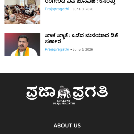
ರಂಗೇರಿದ ವಿಪ ಚುನವಣೆ : ಕಸರತ್ತು
Prajapragathi
-
June 8, 2026
ಖಾತೆ ಖ್ಯಾತೆ : ಒಡೆದ ಮನೆಯಾದ ಡಿಕೆ
ಸರ್ಕಾರ
Prajapragathi
-
June 5, 2026
ABOUT US