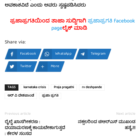
ಅವಕಾಶವಿದೆ ಎಂದು ಅವರು ಸ್ಪಷ್ಟಪಡಿಸಿದರು
ಪ್ರಜಾಪ್ರಗತಿಯಿಂದ ತಾಜಾ ಸುದ್ದಿಗಾಗಿ
ಪ್ರಜಾಪ್ರಗತಿ facebook
page
ಲೈಕ್ ಮಾಡಿ
Share via:
Facebook
WhatsApp
Telegram
Twitter
More
TAGS
karnataka crisis
Praja pragathi
rv deshpande
ಆರ್ ವಿ ದೇಶಪಾಂಡೆ
ಪ್ರಜಾ ಪ್ರಗತಿ
Previous article
Next article
ರೈಲ್ವೆ ಖಾಸಗೀಕರಣ :
ನಕ್ಸಲರಿಂದ ಟಿಆರ್‌ಎಸ್‌ ಮುಖಂಡ
ದಯಾಮರಣಕ್ಕೆ ಕಾಯಬೇಕಾಗುತ್ತದೆ
ಹತ್ಯೆ..!!!
: ಕೇರಳ ಸಂಸದ