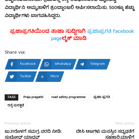
ವಿದ್ಯಾರ್ಥಿನಿ ಅಮೃತಾಳಿಗೆ ಶ್ರಂದ್ಧಾಂಜಲಿ ಅರ್ಪಿಸಲಾಯಿತು. 500ಕ್ಕೂ ಹೆಚ್ಚು
ವಿದ್ಯಾರ್ಥಿಗಳು ಬಾಗವಹಿಸಿದ್ದರು.
ಪ್ರಜಾಪ್ರಗತಿಯಿಂದ ತಾಜಾ ಸುದ್ದಿಗಾಗಿ
ಪ್ರಜಾಪ್ರಗತಿ facebook
page
ಲೈಕ್ ಮಾಡಿ
Share via:
Facebook
WhatsApp
Telegram
Twitter
More
TAGS
Praja pragathi
road safety programme
ಪ್ರಜಾ ಪ್ರಗತಿ
ರಸ್ತೆ ಸುರಕ್ಷತೆ
Previous article
Next article
ಜು.31ರೊಳಗೆ ಸಮಗ್ರ ವರದಿ ನೀಡಿ:
ದೇಸಿ ಆಟಗಳು ಮನಸ್ಸಿನ ಸದೃಢತೆಗೆ
ಸುಬೋಧ್ ಯಾದವ್
ಸಹಕಾರಿ:ಮಾಳಿಗೆ