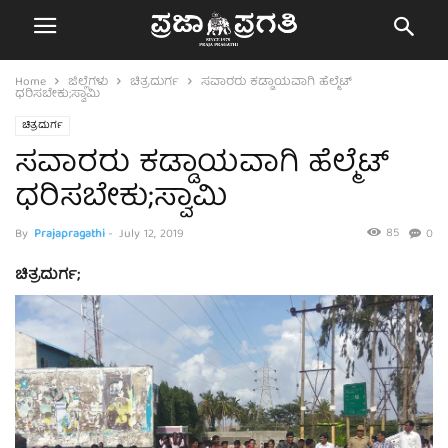
Home
ಜಿಲ್ಲೆಗಳು
ಚಿತ್ರದುರ್ಗ
ಸವಾರರು ಕಡ್ಡಾಯವಾಗಿ ಹೆಲ್ಮೆಟ್
ಧರಿಸಬೇಕು;ಸ್ವಾಮಿ
ಚಿತ್ರದುರ್ಗ
ಸವಾರರು ಕಡ್ಡಾಯವಾಗಿ ಹೆಲ್ಮೆಟ್
ಧರಿಸಬೇಕು;ಸ್ವಾಮಿ
85
By
Prajapragathi
-
July 12, 2019
0
ಚಿತ್ರದುರ್ಗ;