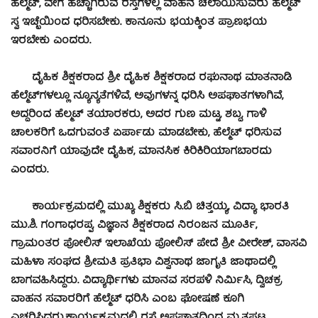
ಹೆಲ್ಮೆಟ್, ವೇಗ ಹೆಚ್ಚಾಗಿರುವ ರಸ್ತೆಗಳಲ್ಲಿ ವಾಹನ ಚಲಾಯಿಸುವರು ಹೆಲ್ಮೆಟ್
ಸ್ವ ಇಚ್ಛೆಯಿಂದ ಧರಿಸಬೇಕು. ಕಾನೂನು ಭಯಕ್ಕಿಂತ ಪ್ರಾಣಭಯ
ಇರಬೇಕು ಎಂದರು.
ದೈಹಿಕ ಶಿಕ್ಷಕರಾದ ಶ್ರೀ ದೈಹಿಕ ಶಿಕ್ಷಕರಾದ ರಘುನಾಥ ಮಾತನಾಡಿ
ಹೆಲ್ಮೆಟ್‍ಗಳಲ್ಲೂ ನ್ಯೂನ್ಯತೆಗಳಿವೆ, ಅವುಗಳನ್ನ ಧರಿಸಿ ಅಪಘಾತಗಳಾಗಿವೆ,
ಅದ್ದರಿಂದ ಹೆಲ್ಮಟ್ ತಯಾರಕರು, ಅದರ ಗುಣ ಮಟ್ಟ, ಶಬ್ಧ, ಗಾಳಿ
ಚಾಲಕರಿಗೆ ಒದಗುವಂತೆ ಏರ್ಪಾಡು ಮಾಡಬೇಕು, ಹೆಲ್ಮೆಟ್ ಧರಿಸುವ
ಸವಾರನಿಗೆ ಯಾವುದೇ ದೈಹಿಕ, ಮಾನಸಿಕ ಕಿರಿಕಿರಿಯಾಗಬಾರದು
ಎಂದರು.
ಕಾರ್ಯಕ್ರಮದಲ್ಲಿ ಮುಖ್ಯ ಶಿಕ್ಷಕರು ಸಿ.ಬಿ ಚಿತ್ತಯ್ಯ, ವಿದ್ಯಾ ಭಾರತಿ
ಮು.ಶಿ. ಗಂಗಾಧರಪ್ಪ, ವಿಜ್ಞಾನ ಶಿಕ್ಷಕರಾದ ನಿರಂಜನ ಮೂರ್ತಿ,
ಗ್ರಾಮಂತರ ಪೋಲಿಸ್ ಇಲಾಖೆಯ ಪೋಲಿಸ್ ಪೇದೆ ಶ್ರೀ ವೀರೇಶ್, ವಾಸವಿ
ಮಹಿಳಾ ಸಂಘದ ಶ್ರೀಮತಿ ಪ್ರತಿಭಾ ವಿಶ್ವನಾಥ ಜಾಗೃತಿ ಜಾಥಾದಲ್ಲಿ
ಬಾಗವಹಿಸಿದ್ದರು. ವಿದ್ಯಾರ್ಥಿಗಳು ಮಾನವ ಸರಪಳಿ ನಿರ್ಮಿಸಿ, ದ್ವಿಚಕ್ರ
ವಾಹನ ಸವಾರರಿಗೆ ಹೆಲ್ಮೆಟ್ ಧರಿಸಿ ಎಂಬ ಘೋಷಣೆ ಕೂಗಿ
ಎಚ್ಚರಿಸಿದರು.
ಕಾರ್ಯಕ್ರಮದಲ್ಲಿ ರಸ್ತೆ ಅಪಘಾತದಿಂದ ಮೃತಪಟ್ಟ