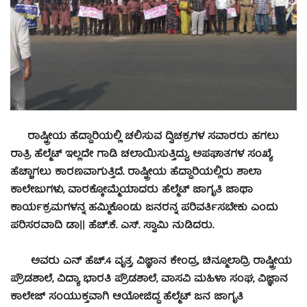
ರಾಷ್ಟ್ರೀಯ ಹೆದ್ದಾರಿಯಲ್ಲಿ ಚಲಿಸುವ ದ್ವಿಚಕ್ರಗಳ ಸವಾರರು ಹಗಲು
ರಾತ್ರಿ ಹೆಲ್ಮೆಟ್ ಇಲ್ಲದೇ ಗಾಡಿ ಚಲಾಯಿಸುತ್ತಿದ್ದು, ಅಪಘಾತಗಳ ಸಂಖ್ಯೆ
ಹೆಚ್ಚಾಗಲು ಕಾರಣವಾಗುತ್ತಿದೆ. ರಾಷ್ಟ್ರೀಯ ಹೆದ್ದಾರಿಯಲ್ಲಿರು ಶಾಲಾ
ಕಾಲೇಜುಗಳು, ವಾರಕ್ಕೋಮ್ಮೆಯಾದರು ಹೆಲ್ಮೆಟ್ ಜಾಗೃತಿ ಜಾಥಾ
ಕಾರ್ಯಕ್ರಮಗಳನ್ನ ಹಮ್ಮಿಕೊಂಡು ಜನರನ್ನ ಪರಿವರ್ತಿಸಬೇಕು ಎಂದು
ಪರಿಸರವಾದಿ ಡಾ|| ಹೆಚ್.ಕೆ. ಎಸ್. ಸ್ವಾಮಿ ನುಡಿದರು.
ಅವರು ಎನ್ ಹೆಚ್.4 ವೃತ್ತ, ವಿಜ್ಞಾನ ಕೇಂದ್ರ, ಚಿನ್ಮೂಲಾದ್ರಿ ರಾಷ್ಟ್ರೀಯ
ಪ್ರೌಡಶಾಲೆ, ವಿದ್ಯಾ ಭಾರತಿ ಪ್ರೌಡಶಾಲೆ, ವಾಸವಿ ಮಹಿಳಾ ಸಂಘ, ವಿಜ್ಞಾನ
ಕಾಲೇಜ್ ಸಂಯುಕ್ತವಾಗಿ ಆಯೋಜಿದ್ದ ಹೆಲ್ಮೆಟ್ ಜನ ಜಾಗೃತಿ