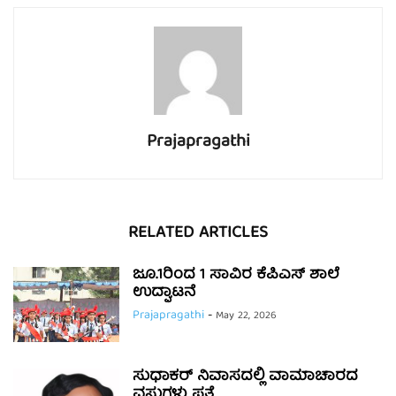
Prajapragathi
RELATED ARTICLES
ಜೂ.1ರಿಂದ 1 ಸಾವಿರ ಕೆಪಿಎಸ್ ಶಾಲೆ
ಉದ್ಘಾಟನೆ
Prajapragathi
-
May 22, 2026
ಸುಧಾಕರ್ ನಿವಾಸದಲ್ಲಿ ವಾಮಾಚಾರದ
ವಸ್ತುಗಳು ಪತ್ತೆ