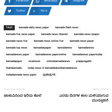
Facebook
WhatsApp
Telegram
Twitter
More
TAGS
kannada daily news paper
kannada flash news
kannada live news paper
kannada news channel
kannada news epaper
kannada news live
kannada news online live
kannada news pepar
kannada top news
kannadaepaper
kannadanew
kannadanews
kannadanews paper
kannadanews paperonline
kannadanews papertoday
kannadapaper
localnews
onlinekannadanews
prajapragathi
thatskannada
today news in kannadalatestkannadanews
todaykannada news paper
ಪ್ರಜಾಪ್ರಗತಿ
Previous article
Next article
ಚಾಕುವಿನಿಂದ ಇರಿದು ಕೊಲೆ
ಎರಡು ದಿನಗಳ ಕಾಲ ಮಳೆಯಾಗುವ
ಮುನ್ಸೂಚನೆ