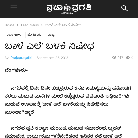
Home
Lead News
ಬಾಳೆ ಎಲೆ’ ಬಳಕೆ ನಿಷೇಧ
Lead News
ಬೆಂಗಳೂರು
ರಾಜ್ಯ
ಬಾಳೆ ಎಲೆ’ ಬಳಕೆ ನಿಷೇಧ
147
By
Prajapragathi
-
September 25, 2018
0
ಬೆಂಗಳೂರು-
ನಗರದಲ್ಲಿ ದಿನೇ ದಿನೇ ಹೆಚ್ಚುತ್ತಿರುವ ಕಸದ ಸಮಸ್ಯೆಯನ್ನು ಹತೋಟಿಗೆ
ತರಲು ಮದುವೆ ಮನೆಗಳ ಮೇಲೆ ಕಣ್ಣಿಟ್ಟಿರುವ ಬಿಬಿಎಂಪಿ ಅಧಿಕಾರಿಗಳು
ಮದುವೆ ಊಟದಲ್ಲಿ ‘ಬಾಳೆ ಎಲೆ’ ಬಳಕೆಯನ್ನು ನಿಷೇಧಿಸಲು
ಮುಂದಾಗಿದ್ದಾರೆ.
ನಗರದ ಪ್ರತಿ ಕಲ್ಯಾಣ ಮಂಟಪ, ಮದುವೆ ಸಮಾರಂಭ, ಬೃಹತ್
ಸಮಾವೇಶ, ಕಾರ್ಯಕ್ರಮಗಳಲ್ಲಿಸೇರಿದಂತೆ ಇನ್ನಿತರ ಕಡೆ ಬಾಳೆ ಎಲೆ