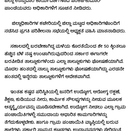
ಜಿಲ್ಲಾ ಉಸ್ತುವಾರಿ ಕಾರ್ಯದರ್ಶಿಗಳಾದ ಪಂಕಜ್‍ಕುಮಾರ್
ಪಾಂಡೆಯವರು ಅಧಿಕಾರಿಗಳಿಗೆ ಸೂಚನೆ ನೀಡಿದರು.
ಜಿಲ್ಲಾಧಿಕಾರಿಗಳ ಕಚೇರಿಯಲ್ಲಿ ಜಿಲ್ಲಾ ಮಟ್ಟದ ಅಧಿಕಾರಿಗಳೊಂದಿಗೆ
ನಡೆಸಿದ ಪ್ರಗತಿ ಪರಿಶೀಲನಾ ಸಭೆಯಲ್ಲಿ ಅಧ್ಯಕ್ಷತೆ ವಹಿಸಿ ಮಾತನಾಡಿದರು.
ಸಕಾಲದಲ್ಲಿ ಬರಬೇಕಾಗಿದ್ದ ಮಳೆಯ ಕೊರತೆಯಿಂದ ಶೇ 50 ಕ್ಕಿಂತಲೂ
ಹೆಚ್ಚಿನ ಬೆಳೆ ನಷ್ಟ ಉಂಟಾಗಿರುವುದರಿಂದ ಸರ್ಕಾರ ಈಗಾಗಲೇ
ಬರಪೀಡಿತ ತಾಲ್ಲೂಕುಗಳೆಂದು ಎಲ್ಲಾ ತಾಲ್ಲೂಕುಗಳು ಘೋಷಣೆಯಾಗಿವೆ.
ಮೊದಲ ಹಂತದಲ್ಲಿ ನಾಲ್ಕು ತಾಲ್ಲೂಕುಗಳು ಘೋಷಣೆಯಾಗಿದ್ದು ಎರಡನೇ
ಹಂತದಲ್ಲಿ ಇನ್ನೆರಡು ತಾಲ್ಲೂಕುಗಳಿಗೆ ಆದೇಶವಾಗಿದೆ.
ಇಂತಹ ಕಷ್ಟದ ಪರಿಸ್ಥಿತಿಯಲ್ಲಿ ಜನರಿಗೆ ಉದ್ಯೋಗ, ಆರೋಗ್ಯ ರಕ್ಷಣೆ,
ಶಿಕ್ಷಣ, ಕುಡಿಯುವ ನೀರು, ಕಾರ್ಮಿಕ ಸೌಲಭ್ಯಗಳನ್ನು ನೀಡುವ ಮೂಲಕ
ಆತ್ಮಸ್ಥೈರ್ಯವನ್ನು ಮೂಡಿಸಬೇಕಾಗಿದೆ. ಉದ್ಯೋಗ ನೀಡಲು ಎಲ್ಲಾ ಗ್ರಾಮ
ಪಂಚಾಯಿತಿಗಳಲ್ಲಿ ಸಮುದಾಯ ಆಧಾರಿತ ಕಾಮಗಾರಿಗಳನ್ನು
ತೆಗೆದುಕೊಳ್ಳಬೇಕು. ಹಾಗೂ ಗ್ರಾಮ ಪಂಚಾಯಿತಿ ವ್ಯಾಪ್ತಿಯಲ್ಲಿ ಬರುವ
ಶಾಲೆಗಳು, ಸರ್ಕಾರಿ ಸ್ವಾಮ್ಯದ ಕಟ್ಟಡಗಳು, ಉದ್ಯಾನವನಗಳು ಸೇರಿದಂತೆ