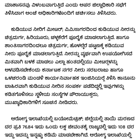
ಮಾಶಾಸನವು ವಿಳಂಬವಾಗುತ್ತಿದೆ ಎಂದು ಅಪರ ಜಿಲ್ಲಾಧಿಕಾರಿ ಸಭೆಗೆ
ತಿಳಿಸಿದಾಗ ಅಂಚೆ ಅಧಿಕಾರಿಗಳೊಂದಿಗೆ ಚರ್ಚಿಸಲು ತಿಳಿಸಿದರು.
ಕುಡಿಯುವ ನೀರಿಗೆ ಮೀಟರ್; ವಿ.ವಿ.ಸಾಗರದಿಂದ ಕುಡಿಯುವ ನೀರನ್ನು
ಚಿತ್ರದುರ್ಗ, ಹಿರಿಯೂರು, ಚಳ್ಳಕೆರೆಗೆ ಪೂರೈಕೆ ಮಾಡಲಾಗುತ್ತಿದೆ. ಹಾಗೂ
ಶಾಂತಿಸಾಗರದಿಂದಲೂ ಚಿತ್ರದುರ್ಗ, ಹೊಳಲ್ಕೆರೆ ಪಟ್ಟಣಕ್ಕೆ ಕಡಿಯುವ
ನೀರು ಪೂರೈಕೆ ಮಾಡಲಾಗುತ್ತಿದೆ. ನೀರನ್ನು ವ್ಯರ್ಥವಾಗಿ ಉಪಯೋಗಿಸದೆ
ಮಿತವಾಗಿ ಬಳಕೆ ಮಾಡಲು ಎಲ್ಲಾ ಹಂತದಲ್ಲಿಯು ಮೀಟರ್‍ಗಳನ್ನು
ಅಳವಡಿಸಬೇಕೆಂದು ಕರ್ನಾಟಕ ನಗರ ನೀರು ಸರಬರಾಜು ಹಾಗೂ
ಒಳಚರಂಡಿ ಮಂಡಳಿ ಕಾರ್ಯನಿರ್ವಾಹಕ ಇಂಜಿನಿಯರ್‍ಗೆ ತಿಳಿಸಿ ಕಾನೂನು
ಬಾಹಿರವಾಗಿ ಕುಡಿಯುವ ನೀರಿನ ಸಂಪರ್ಕ ಪಡೆದಿದ್ದಲ್ಲಿ ಇವುಗಳನ್ನು
ಕಡಿತಗೊಳಿಸಲು ಸ್ಥಳೀಯ ಸಂಸ್ಥೆಗಳ ಪೌರಾಯುಕ್ತರು,
ಮುಖ್ಯಾಧಿಕಾರಿಗಳಿಗೆ ಸೂಚನೆ ನೀಡಿದರು.
ಆರೋಗ್ಯ ಇಲಾಖೆಯಲ್ಲಿ ಬಯೋಮೆಟ್ರಿಕ್; ಜಿಲ್ಲೆಯಲ್ಲಿ ತಾಯಿ ಮರಣದ
ದರ ಪ್ರತಿ 76.84 ಇದು ಒಂದು ಲಕ್ಷ ಜೀವಂತಕ್ಕೆ. ರಾಜ್ಯದಲ್ಲಿ ಇದು 108 ದರ
ಇದ್ದು ಇದನ್ನು ಇನ್ನಷ್ಟು ಕಡಿಮೆ ಮಾಡಬೇಕಾಗಿದೆ. ಆರೋಗ್ಯ ಇಲಾಖೆಯಲ್ಲಿ