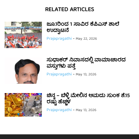
RELATED ARTICLES
ಜೂ.1ರಿಂದ 1 ಸಾವಿರ ಕೆಪಿಎಸ್ ಶಾಲೆ
ಉದ್ಘಾಟನೆ
Prajapragathi
-
May 22, 2026
ಸುಧಾಕರ್ ನಿವಾಸದಲ್ಲಿ ವಾಮಾಚಾರದ
ವಸ್ತುಗಳು ಪತ್ತೆ
Prajapragathi
-
May 13, 2026
ಚಿನ್ನ – ಬೆಳ್ಳಿ ಮೇಲಿನ ಆಮದು ಸುಂಕ ಶೆ.15
ರಷ್ಟು ಹೆಚ್ಚಳ
Prajapragathi
-
May 13, 2026