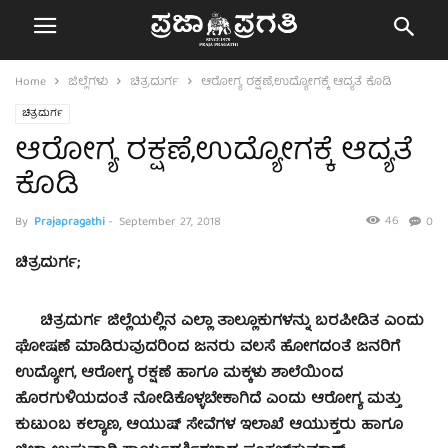
Home
ಜಿಲ್ಲೆಗಳು
ಚಿತ್ರದುರ್ಗ
ಆರೋಗ್ಯ ರಕ್ಷಣೆ,ಉದ್ಯೋಗಕ್ಕೆ ಆದ್ಯತೆ ಕೊಡಿ
ಚಿತ್ರದುರ್ಗ
ಆರೋಗ್ಯ ರಕ್ಷಣೆ,ಉದ್ಯೋಗಕ್ಕೆ ಆದ್ಯತೆ
ಕೊಡಿ
46
By
Prajapragathi
-
September 27, 2018
0
ಚಿತ್ರದುರ್ಗ;
ಚಿತ್ರದುರ್ಗ ಜಿಲ್ಲೆಯಲ್ಲಿನ ಎಲ್ಲಾ ತಾಲ್ಲೂಕುಗಳನ್ನು ಬರಪೀಡಿತ ಎಂದು
ಘೋಷಣೆ ಮಾಡಿರುವುದರಿಂದ ಜನರು ವಲಸೆ ಹೋಗದಂತೆ ಜನರಿಗೆ
ಉದ್ಯೋಗ, ಆರೋಗ್ಯ ರಕ್ಷಣೆ ಹಾಗೂ ಮಕ್ಕಳು ಶಾಲೆಯಿಂದ
ಹೊರಗುಳಿಯದಂತೆ ನೋಡಿಕೊಳ್ಳಬೇಕಾಗಿದೆ ಎಂದು ಆರೋಗ್ಯ ಮತ್ತು
ಕುಟುಂಬ ಕಲ್ಯಾಣ, ಆಯುಷ್ ಸೇವೆಗಳ ಇಲಾಖೆ ಆಯುಕ್ತರು ಹಾಗೂ