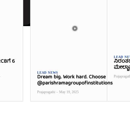
LEAD N
CBಗೆ 6
ನಿರಂತ
ಮೇಲ್ಚಾ
LEAD NEWS
Dream big. Work hard. Choose
5
Prajapragat
@parishramagroupofinstitutions
Prajapragathi
-
May 19, 2025