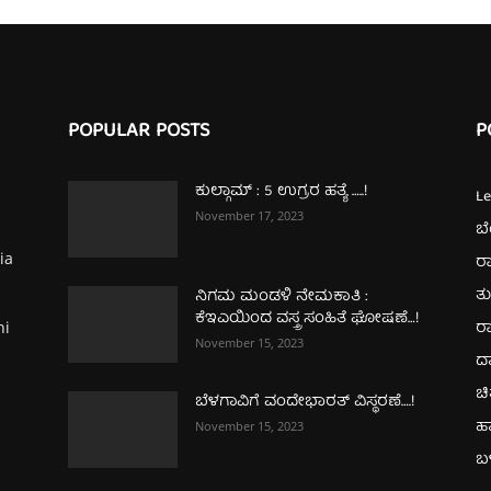
POPULAR POSTS
P
ಕುಲ್ಗಾಮ್‌ : 5 ಉಗ್ರರ ಹತ್ಯೆ …..!
L
November 17, 2023
ಬ
ia
ರಾ
ತ
ನಿಗಮ ಮಂಡಳಿ ನೇಮಕಾತಿ :
ಕೆಇಎಯಿಂದ ವಸ್ತ್ರ ಸಂಹಿತೆ ಘೋಷಣೆ…!
ರಾ
hi
November 15, 2023
ದ
ಚಿ
ಬೆಳಗಾವಿಗೆ ವಂದೇಭಾರತ್‌ ವಿಸ್ಥರಣೆ….!
ಹ
November 15, 2023
ಬಳ