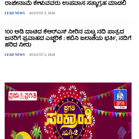
ರಾಜೀನಾಮೆ ಕೇಳುವವರು ಉಪವಾಸ ಸತ್ಯಾಗ್ರಹ ಮಾಡಲಿ
LEAD NEWS
AUGUST 3, 2026
100 ಅಡಿ ದಾಟಿದ ಕೆಆರ್‌ಎಸ್ ನೀರಿನ ಮಟ್ಟ ನದಿ ಪಾತ್ರದ
ಜನರಿಗೆ ಪ್ರವಾಹದ ಎಚ್ಚರಿಕೆ : ಕಬಿನಿ ಜಲಾಶಯ ಭರ್ತಿ, ನದಿಗೆ
ಹರಿದ ನೀರು
LEAD NEWS
AUGUST 3, 2026