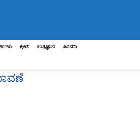
ಣಗಳು
ಕ್ರೀಡೆ
ತಂತ್ರಜ್ಞಾನ
ಸಿನಿಮಾ
ನಾವಣೆ