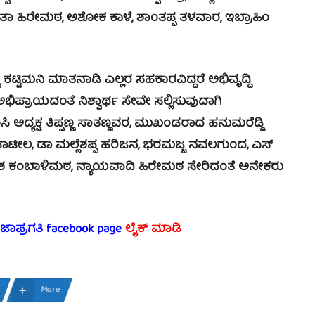
 ಲಲಿತಾ ಹಿರೇಮಠ, ಅಶೋಕ ಕಾಳೆ, ಶಾಂತಪ್ಪ ತಳವಾರ, ಇಬ್ರಾಹಿಂ
್ಟಿಮನಿ ಮಾತನಾಡಿ ಎಲ್ಲರ ಸಹಕಾರವಿದ್ದರೆ ಅಭಿವೃದ್ದಿ
ಅಭಿಪ್ರಾಯದಂತೆ ನಿಶ್ವಾರ್ಥ ಸೇವೇ ಸಲ್ಲಿಸುವುದಾಗಿ
ಸಿ ಅದ್ಯಕ್ಷ ತಿಪ್ಪಣ್ಣ ಸಾತಣ್ಣವರ, ಮುಖಂಡರಾದ ಹನುಮರೆಡ್ಡಿ
ಪಾಟೀಲ, ಡಾ ಮಲ್ಲೆಶಪ್ಪ ಹರಿಜನ, ಭರಮಜ್ಜ ನವಲಗುಂದ, ಎಸ್
ಮೇಶ ಕಂಬಾಳಿಮಠ, ನ್ಯಾಯವಾದಿ ಹಿರೇಮಠ ಸೇರಿದಂತೆ ಅನೇಕರು
ರಜಾಪ್ರಗತಿ facebook page
ಲೈಕ್ ಮಾಡಿ
More