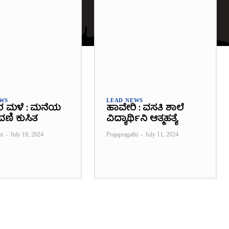
EWS
LEAD NEWS
ರ ಮಳೆ : ಮನೆಯ
ಹಾವೇರಿ : ವಸತಿ ಶಾಲೆ
ವಣಿ ಕುಸಿತ
ವಿದ್ಯಾರ್ಥಿನಿ ಆತ್ಮಹತ್ಯೆ
hi
-
July 19, 2024
Prajapragathi
-
July 11, 2024