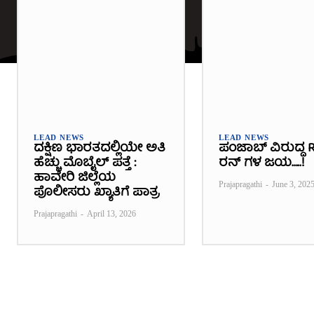
LEAD NEWS
LEAD NEWS
ದಕ್ಷಿಣ ಭಾರತದಲ್ಲಿಯೇ ಅತಿ
ಪಂಜಾಬ್ ವಿರುದ್ಧ R
ಹೆಚ್ಚು ಮೊಬೈಲ್ ಪತ್ತೆ :
ರನ್ ಗಳ ಜಯ…..!
ಹಾವೇರಿ ಜಿಲ್ಲೆಯ
Prajapragathi
-
June 3, 202
ಪೊಲೀಸರು ಖ್ಯಾತಿಗೆ ಪಾತ್ರ
Prajapragathi
-
April 13, 2026