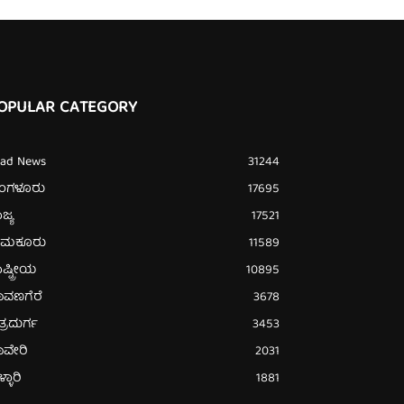
OPULAR CATEGORY
ead News
31244
ೆಂಗಳೂರು
17695
ಜ್ಯ
17521
ುಮಕೂರು
11589
ಷ್ಟ್ರೀಯ
10895
ಾವಣಗೆರೆ
3678
ತ್ರದುರ್ಗ
3453
ಾವೇರಿ
2031
್ಳಾರಿ
1881