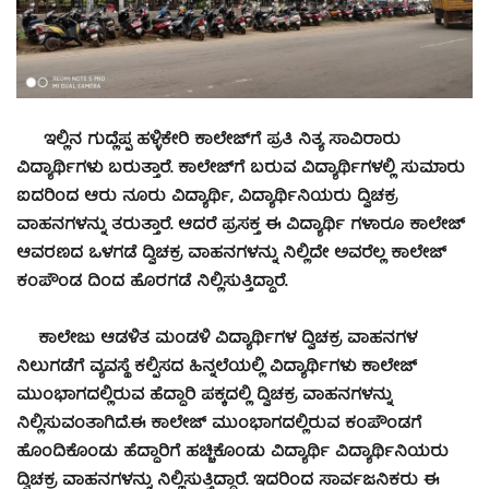
ಇಲ್ಲಿನ ಗುದ್ಲೆಪ್ಪ ಹಳ್ಳಿಕೇರಿ ಕಾಲೇಜ್‍ಗೆ ಪ್ರತಿ ನಿತ್ಯ ಸಾವಿರಾರು
ವಿದ್ಯಾರ್ಥಿಗಳು ಬರುತ್ತಾರೆ. ಕಾಲೇಜ್‍ಗೆ ಬರುವ ವಿದ್ಯಾರ್ಥಿಗಳಲ್ಲಿ ಸುಮಾರು
ಐದರಿಂದ ಆರು ನೂರು ವಿದ್ಯಾರ್ಥಿ, ವಿದ್ಯಾರ್ಥಿನಿಯರು ದ್ವಿಚಕ್ರ
ವಾಹನಗಳನ್ನು ತರುತ್ತಾರೆ. ಆದರೆ ಪ್ರಸಕ್ತ ಈ ವಿದ್ಯಾರ್ಥಿ ಗಳಾರೂ ಕಾಲೇಜ್
ಆವರಣದ ಒಳಗಡೆ ದ್ವಿಚಕ್ರ ವಾಹನಗಳನ್ನು ನಿಲ್ಲಿದೇ ಅವರೆಲ್ಲ ಕಾಲೇಜ್
ಕಂಪೌಂಡ ದಿಂದ ಹೊರಗಡೆ ನಿಲ್ಲಿಸುತ್ತಿದ್ದಾರೆ.
ಕಾಲೇಜು ಆಡಳಿತ ಮಂಡಳಿ ವಿದ್ಯಾರ್ಥಿಗಳ ದ್ವಿಚಕ್ರ ವಾಹನಗಳ
ನಿಲುಗಡೆಗೆ ವ್ಯವಸ್ಥೆ ಕಲ್ಪಿಸದ ಹಿನ್ನಲೆಯಲ್ಲಿ ವಿದ್ಯಾರ್ಥಿಗಳು ಕಾಲೇಜ್
ಮುಂಭಾಗದಲ್ಲಿರುವ ಹೆದ್ದಾರಿ ಪಕ್ಕದಲ್ಲಿ ದ್ವಿಚಕ್ರ ವಾಹನಗಳನ್ನು
ನಿಲ್ಲಿಸುವಂತಾಗಿದೆ.
ಈ ಕಾಲೇಜ್ ಮುಂಭಾಗದಲ್ಲಿರುವ ಕಂಪೌಂಡಗೆ
ಹೊಂದಿಕೊಂಡು ಹೆದ್ದಾರಿಗೆ ಹಚ್ಚಿಕೊಂಡು ವಿದ್ಯಾರ್ಥಿ ವಿದ್ಯಾರ್ಥಿನಿಯರು
ದ್ವಿಚಕ್ರ ವಾಹನಗಳನ್ನು ನಿಲ್ಲಿಸುತ್ತಿದ್ದಾರೆ. ಇದರಿಂದ ಸಾರ್ವಜನಿಕರು ಈ