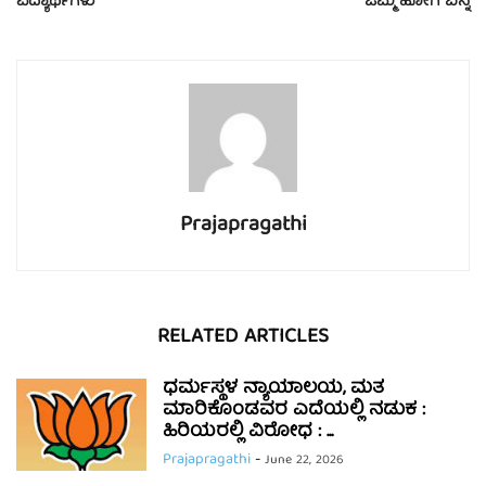
ವಿದ್ಯಾರ್ಥಿಗಳು
ಒಮ್ಮೆ ಹೋಗಿ ಬನ್ನಿ
Prajapragathi
RELATED ARTICLES
ಧರ್ಮಸ್ಥಳ ನ್ಯಾಯಾಲಯ, ಮತ
ಮಾರಿಕೊಂಡವರ ಎದೆಯಲ್ಲಿ ನಡುಕ :
ಹಿರಿಯರಲ್ಲಿ ವಿರೋಧ : ...
Prajapragathi
-
June 22, 2026