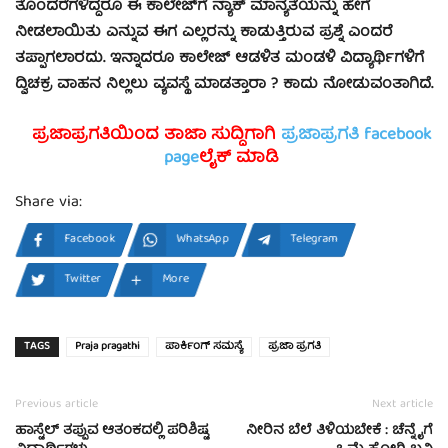
ತೊಂದರೆಗಳಿದ್ದರೂ ಈ ಕಾಲೇಜ್‍ಗೆ ನ್ಯಾಕ್ ಮಾನ್ಯತೆಯನ್ನು ಹೇಗೆ
ನೀಡಲಾಯಿತು ಎನ್ನುವ ಈಗ ಎಲ್ಲರನ್ನು ಕಾಡುತ್ತಿರುವ ಪ್ರಶ್ನೆ ಎಂದರೆ
ತಪ್ಪಾಗಲಾರದು. ಇನ್ನಾದರೂ ಕಾಲೇಜ್ ಆಡಳಿತ ಮಂಡಳಿ ವಿದ್ಯಾರ್ಥಿಗಳಿಗೆ
ದ್ವಿಚಕ್ರ ವಾಹನ ನಿಲ್ಲಲು ವ್ಯವಸ್ಥೆ ಮಾಡತ್ತಾರಾ ? ಕಾದು ನೋಡುವಂತಾಗಿದೆ.
ಪ್ರಜಾಪ್ರಗತಿಯಿಂದ ತಾಜಾ ಸುದ್ದಿಗಾಗಿ
ಪ್ರಜಾಪ್ರಗತಿ facebook
page
ಲೈಕ್ ಮಾಡಿ
Share via:
Facebook
WhatsApp
Telegram
Twitter
More
TAGS
Praja pragathi
ಪಾರ್ಕಿಂಗ್ ಸಮಸ್ಯೆ
ಪ್ರಜಾ ಪ್ರಗತಿ
Previous article
Next article
ಹಾಸ್ಟೆಲ್ ತಪ್ಪುವ ಆತಂಕದಲ್ಲಿ ಪರಿಶಿಷ್ಟ
ನೀರಿನ ಬೆಲೆ ತಿಳಿಯಬೇಕೆ : ಚೆನ್ನೈಗೆ