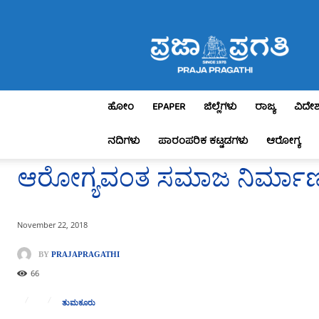
Praja
Pragathi
ಹೋಂ
EPAPER
ಜಿಲ್ಲೆಗಳು
ರಾಜ್ಯ
ವಿದೇ
ನದಿಗಳು
ಪಾರಂಪರಿಕ ಕಟ್ಟಡಗಳು
ಆರೋಗ್ಯ
ಆರೋಗ್ಯವಂತ ಸಮಾಜ ನಿರ್ಮಾಣ 
November 22, 2018
BY
PRAJAPRAGATHI
66
ತುಮಕೂರು