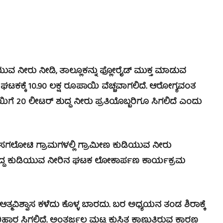
ವ ನೀರು ನೀಡಿ, ತಾಲ್ಲೂಕನ್ನು ಫ್ಲೋರೈಡ್ ಮುಕ್ತ ಮಾಡುವ
ಿ ಘಟಕಕ್ಕೆ 10.90 ಲಕ್ಷ ರೂಪಾಯಿ ವೆಚ್ಚವಾಗಲಿದೆ. ಆರೋಗ್ಯವಂತ
 20 ಲೀಟರ್ ಶುದ್ಧ ನೀರು ಪ್ರತಿಯೊಬ್ಬರಿಗೂ ಸಿಗಲಿದೆ ಎಂದು
ಸಗಲೋಟಿ ಗ್ರಾಮಗಳಲ್ಲಿ ಗ್ರಾಮೀಣ ಕುಡಿಯುವ ನೀರು
ಶುದ್ದ ಕುಡಿಯುವ ನೀರಿನ ಘಟಕ ಲೋಕಾರ್ಪಣ ಕಾರ್ಯಕ್ರಮ
ಆತ್ಮವಿಶ್ವಾಸ ಕಳೆದು ಕೊಳ್ಳ ಬಾರದು. ಬರ ಅಧ್ಯಯನ ತಂಡ ಶಿರಾಕ್ಕೆ
 ಪರಿಹಾರ ಸಿಗಲಿದೆ. ಅಂತರ್ಜಲ ಮಟ್ಟ ಕುಸಿತ ಕಾಣುತ್ತಿರುವ ಕಾರಣ