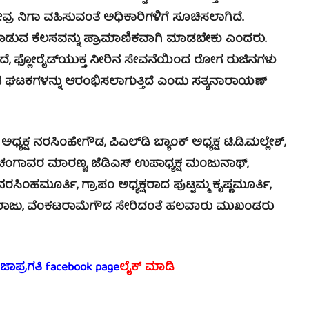
ವ್ರ ನಿಗಾ ವಹಿಸುವಂತೆ ಅಧಿಕಾರಿಗಳಿಗೆ ಸೂಚಿಸಲಾಗಿದೆ.
್ಚತೆ ಕಾಪಾಡುವ ಕೆಲಸವನ್ನು ಪ್ರಾಮಾಣಿಕವಾಗಿ ಮಾಡಬೇಕು ಎಂದರು.
ವಾಗದೆ, ಫ್ಲೋರೈಡ್‍ಯುಕ್ತ ನೀರಿನ ಸೇವನೆಯಿಂದ ರೋಗ ರುಜಿನಗಳು
 ನೀರಿನ ಘಟಕಗಳನ್ನು ಆರಂಭಿಸಲಾಗುತ್ತಿದೆ ಎಂದು ಸತ್ಯನಾರಾಯಣ್
್ಷ ನರಸಿಂಹೇಗೌಡ, ಪಿಎಲ್‍ಡಿ ಬ್ಯಾಂಕ್ ಅಧ್ಯಕ್ಷ ಟಿ.ಡಿ.ಮಲ್ಲೇಶ್,
, ಚಂಗಾವರ ಮಾರಣ್ಣ, ಜೆಡಿಎಸ್ ಉಪಾಧ್ಯಕ್ಷ ಮಂಜುನಾಥ್,
ಸಿಂಹಮೂರ್ತಿ, ಗ್ರಾಪಂ ಅಧ್ಯಕ್ಷರಾದ ಪುಟ್ಟಮ್ಮ ಕೃಷ್ಣಮೂರ್ತಿ,
ಗರಾಜು, ವೆಂಕಟರಾಮೆಗೌಡ ಸೇರಿದಂತೆ ಹಲವಾರು ಮುಖಂಡರು
ರಜಾಪ್ರಗತಿ facebook page
ಲೈಕ್ ಮಾಡಿ