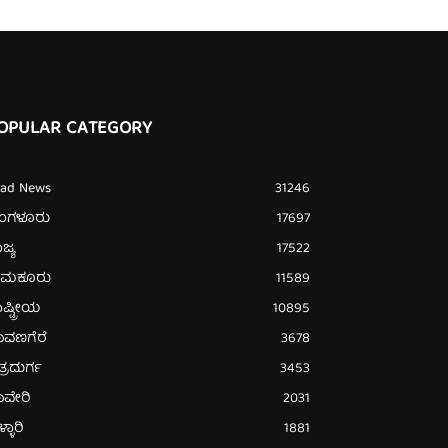
OPULAR CATEGORY
ead News
31246
ೆಂಗಳೂರು
17697
ಜ್ಯ
17522
ುಮಕೂರು
11589
ಷ್ಟ್ರೀಯ
10895
ಾವಣಗೆರೆ
3678
ತ್ರದುರ್ಗ
3453
ಾವೇರಿ
2031
್ಳಾರಿ
1881