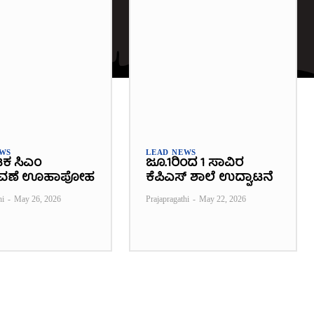
EWS
LEAD NEWS
ಟಕ ಸಿಎಂ
ಜೂ.1ರಿಂದ 1 ಸಾವಿರ
ವಣೆ ಊಹಾಪೋಹ
ಕೆಪಿಎಸ್ ಶಾಲೆ ಉದ್ಘಾಟನೆ
hi
-
May 26, 2026
Prajapragathi
-
May 22, 2026