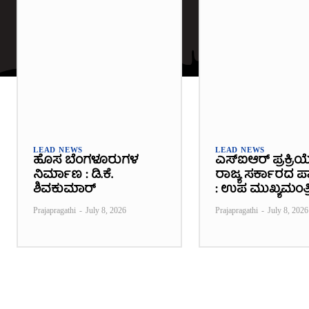
LEAD NEWS
LEAD NEWS
ಹೊಸ ಬೆಂಗಳೂರುಗಳ
ಎಸ್‌ಐಆರ್ ಪ್ರಕ್ರಿಯ
ನಿರ್ಮಾಣ : ಡಿ.ಕೆ.
ರಾಜ್ಯ ಸರ್ಕಾರದ ಪಾತ
ಶಿವಕುಮಾರ್
: ಉಪ ಮುಖ್ಯಮಂತ್ರ
Prajapragathi
-
July 8, 2026
Prajapragathi
-
July 8, 2026