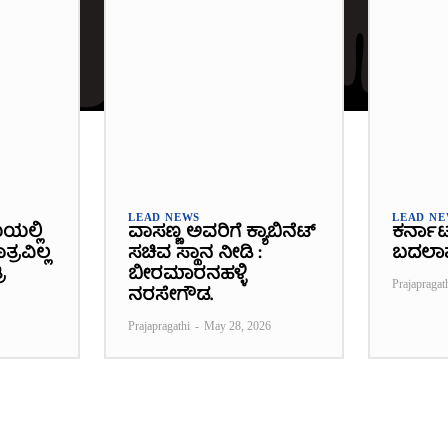
LEAD NEWS
LEAD N
ೆಯಲ್ಲಿ
ವಾಸಣ್ಣ ಅವರಿಗೆ ಕ್ಯಾಬಿನೆಟ್
ಕರ್ನಾ
್ರವಿಲ್ಲ
ಸಚಿವ ಸ್ಥಾನ ನೀಡಿ :
ಬದಲಾ
ಿ
ಬೀರಮಾರನಹಳ್ಳಿ
Prajapragat
ನರಸೇಗೌಡ.
Prajapragathi
-
May 28, 2026