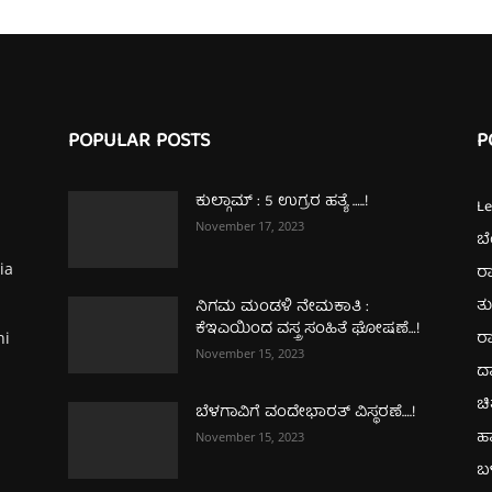
POPULAR POSTS
P
ಕುಲ್ಗಾಮ್‌ : 5 ಉಗ್ರರ ಹತ್ಯೆ …..!
L
November 17, 2023
ಬ
ia
ರಾ
ತ
ನಿಗಮ ಮಂಡಳಿ ನೇಮಕಾತಿ :
ಕೆಇಎಯಿಂದ ವಸ್ತ್ರ ಸಂಹಿತೆ ಘೋಷಣೆ…!
ರಾ
hi
November 15, 2023
ದ
ಚಿ
ಬೆಳಗಾವಿಗೆ ವಂದೇಭಾರತ್‌ ವಿಸ್ಥರಣೆ….!
ಹ
November 15, 2023
ಬಳ