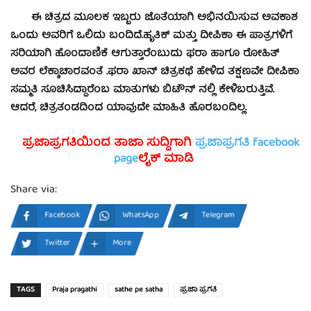
ಈ ಚಿತ್ರದ ಮೂಲಕ ಇಬ್ಬರು ಜೊತೆಯಾಗಿ ಅಭಿನಯಿಸುವ ಅವಕಾಶ
ಒಂದು ಅವರಿಗೆ ಒಲಿದು ಬಂದಿದೆ.ಹೃತಿಕ್ ಮತ್ತು ದೀಪಿಕಾ ಈ ಪಾತ್ರಗಳಿಗೆ
ಸರಿಯಾಗಿ ಹೊಂದಾಣಿಕೆ ಆಗುತ್ತಾರೆಂಬುದು ಫರಾ ಹಾಗೂ ರೋಹಿತ್‌
ಅವರ ಲೆಕ್ಕಾಚಾರವಂತೆ .ಫರಾ ಖಾನ್ ಚಿತ್ರಕಥೆ ಹೇಳಿದ ತಕ್ಷಣವೇ ದೀಪಿಕಾ
ಸಮ್ಮತಿ ಸೂಚಿಸಿದ್ದಾರೆಂಬ ಮಾತುಗಳು ಬಿಟೌನ್ ನಲ್ಲಿ ಕೇಳಿಬರುತ್ತಿವೆ.
ಆದರೆ, ಚಿತ್ರತಂಡದಿಂದ ಯಾವುದೇ ಮಾಹಿತಿ ಹೊರಬಂದಿಲ್ಲ.
ಪ್ರಜಾಪ್ರಗತಿಯಿಂದ ತಾಜಾ ಸುದ್ದಿಗಾಗಿ
ಪ್ರಜಾಪ್ರಗತಿ facebook
page
ಲೈಕ್ ಮಾಡಿ
Share via:
Facebook
WhatsApp
Telegram
Twitter
More
TAGS
Praja pragathi
sathe pe satha
ಪ್ರಜಾ ಪ್ರಗತಿ