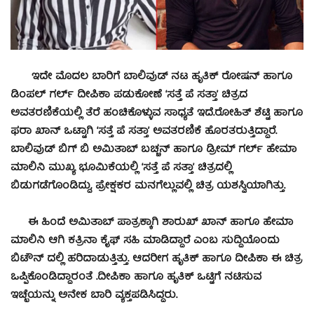
ಇದೇ ಮೊದಲ ಬಾರಿಗೆ ಬಾಲಿವುಡ್ ನಟ ಹೃತಿಕ್ ರೋಷನ್ ಹಾಗೂ
ಡಿಂಪಲ್ ಗರ್ಲ್ ದೀಪಿಕಾ ಪಡುಕೋಣೆ ‘ಸತ್ತೆ ಪೆ ಸತ್ತಾ’ ಚಿತ್ರದ
ಅವತರಣಿಕೆಯಲ್ಲಿ ತೆರೆ ಹಂಚಿಕೊಳ್ಳುವ ಸಾಧ್ಯತೆ ಇದೆ.ರೋಹಿತ್ ಶೆಟ್ಟಿ ಹಾಗೂ
ಫರಾ ಖಾನ್ ಒಟ್ಟಾಗಿ ‘ಸತ್ತೆ ಪೆ ಸತ್ತಾ’ ಅವತರಣಿಕೆ ಹೊರತರುತ್ತಿದ್ದಾರೆ.
ಬಾಲಿವುಡ್ ಬಿಗ್ ಬಿ ಅಮಿತಾಬ್ ಬಚ್ಚನ್ ಹಾಗೂ ಡ್ರೀಮ್ ಗರ್ಲ್ ಹೇಮಾ
ಮಾಲಿನಿ ಮುಖ್ಯ ಭೂಮಿಕೆಯಲ್ಲಿ ‘ಸತ್ತೆ ಪೆ ಸತ್ತಾ’ ಚಿತ್ರದಲ್ಲಿ
ಬಿಡುಗಡೆಗೊಂಡಿದ್ದು, ಪ್ರೇಕ್ಷಕರ ಮನಗೆಲ್ಲುವಲ್ಲಿ ಚಿತ್ರ ಯಶಸ್ವಿಯಾಗಿತ್ತು.
ಈ ಹಿಂದೆ ಅಮಿತಾಬ್ ಪಾತ್ರಕ್ಕಾಗಿ ಶಾರುಖ್ ಖಾನ್ ಹಾಗೂ ಹೇಮಾ
ಮಾಲಿನಿ ಆಗಿ ಕತ್ರಿನಾ ಕೈಫ್ ಸಹಿ ಮಾಡಿದ್ದಾರೆ ಎಂಬ ಸುದ್ದಿಯೊಂದು
ಬಿಟೌನ್ ದಲ್ಲಿ ಹರಿದಾಡುತ್ತಿತ್ತು. ಆದರೀಗ ಹೃತಿಕ್ ಹಾಗೂ ದೀಪಿಕಾ ಈ ಚಿತ್ರ
ಒಪ್ಪಿಕೊಂಡಿದ್ದಾರಂತೆ .ದೀಪಿಕಾ ಹಾಗೂ ಹೃತಿಕ್ ಒಟ್ಟಿಗೆ ನಟಿಸುವ
ಇಚ್ಛೆಯನ್ನು ಅನೇಕ ಬಾರಿ ವ್ಯಕ್ತಪಡಿಸಿದ್ದರು.