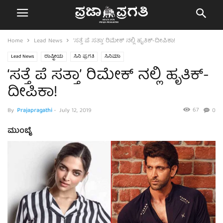
Home
Lead News
‘ಸತ್ತೆ ಪೆ ಸತ್ತಾ’ ರಿಮೇಕ್ ನಲ್ಲಿ ಹೃತಿಕ್-ದೀಪಿಕಾ!
Lead News
ರಾಷ್ಟ್ರೀಯ
ಸಿನಿ ಪ್ರಗತಿ
ಸಿನಿಮಾ
‘ಸತ್ತೆ ಪೆ ಸತ್ತಾ’ ರಿಮೇಕ್ ನಲ್ಲಿ ಹೃತಿಕ್-
ದೀಪಿಕಾ!
67
By
Prajapragathi
-
July 12, 2019
0
ಮುಂಬೈ