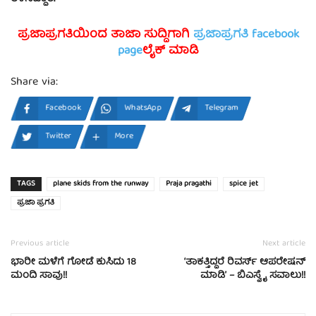
ಪ್ರಜಾಪ್ರಗತಿಯಿಂದ ತಾಜಾ ಸುದ್ದಿಗಾಗಿ
ಪ್ರಜಾಪ್ರಗತಿ facebook
page
ಲೈಕ್ ಮಾಡಿ
Share via:
Facebook
WhatsApp
Telegram
Twitter
More
TAGS
plane skids from the runway
Praja pragathi
spice jet
ಪ್ರಜಾ ಪ್ರಗತಿ
Previous article
Next article
ಭಾರೀ ಮಳೆಗೆ ಗೋಡೆ ಕುಸಿದು 18
‘ತಾಕತ್ತಿದ್ದರೆ ರಿವರ್ಸ್ ಆಪರೇಷನ್
ಮಂದಿ ಸಾವು!!
ಮಾಡಿ’ – ಬಿಎಸ್ವೈ ಸವಾಲು!!