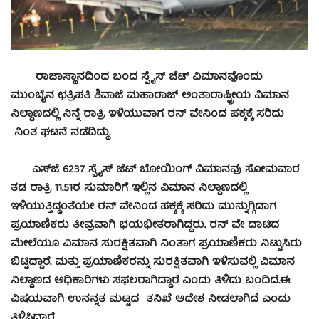
ರಾಜಾಸ್ಥಾನದಿಂದ ಬಂದ ಸ್ಪೈಸ್‌ ಜೆಟ್‌ ವಿಮಾನವೊಂದು
ಮುಂಬೈನ ಛತ್ರಿಪತಿ ಶಿವಾಜಿ ಮಹಾರಾಜ್‌ ಅಂತಾರಾಷ್ಟ್ರೀಯ ವಿಮಾನ
ನಿಲ್ದಾಣದಲ್ಲಿ ನಿನ್ನೆ ರಾತ್ರಿ ಇಳಿಯುವಾಗ ರನ್‌ ವೇನಿಂದ ಪಕ್ಕಕ್ಕೆ ಸರಿದು
ನಿಂತ ಘಟನೆ ನಡೆದಿದ್ದು.
ಎಸ್‌ಜಿ 6237 ಸ್ಪೈಸ್‌ ಜೆಟ್‌ ಬೋಯಿಂಗ್‌ ವಿಮಾನವು ಸೋಮವಾರ
ತಡ ರಾತ್ರಿ 11.51ರ ಸುಮಾರಿಗೆ ಇಲ್ಲಿನ ವಿಮಾನ ನಿಲ್ದಾಣದಲ್ಲಿ
ಇಳಿಯುತ್ತಿದ್ದಂತೆಯೇ ರನ್‌ ವೇನಿಂದ ಪಕ್ಕಕ್ಕೆ ಸರಿದು ಮುನ್ನುಗ್ಗಿದಾಗ
ಪ್ರಯಾಣಿಕರು ತೀವ್ರವಾಗಿ ಭಯಭೀತರಾಗಿದ್ದರು. ರನ್‌ ವೇ ದಾಟಿದ
ಮೇಲೆಯೂ ವಿಮಾನ ಸುರಕ್ಷಿತವಾಗಿ ನಿಂತಾಗ ಪ್ರಯಾಣಿಕರು ನಿಟ್ಟುಸಿರು
ಬಿಟ್ಟಿದ್ದಾರೆ. ಮತ್ತು ಪ್ರಯಾಣಿಕರನ್ನು ಸುರಕ್ಷಿತವಾಗಿ ಇಳಿಸುವಲ್ಲಿ ವಿಮಾನ
ನಿಲ್ದಾಣದ ಅಧಿಕಾರಿಗಳು ಸಫಲರಾಗಿದ್ದಾರೆ ಎಂದು ತಿಳಿದು ಬಂದಿದೆ.ಈ
ವಿಷಯವಾಗಿ ಉನನ್ನತ ಮಟ್ಟದ ತನಿಖೆ ಆದೇಶ ನೀಡಲಾಗಿದೆ ಎಂದು
ತಿಳಿಸಿದ್ದಾರೆ.