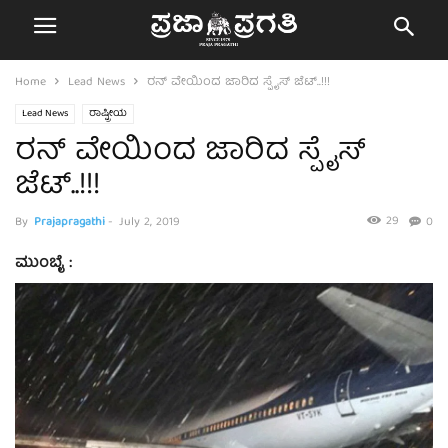
Home
Lead News
ರನ್ ವೇಯಿಂದ ಜಾರಿದ ಸ್ಪೈಸ್ ಜೆಟ್..!!!
Lead News
ರಾಷ್ಟ್ರೀಯ
ರನ್ ವೇಯಿಂದ ಜಾರಿದ ಸ್ಪೈಸ್
ಜೆಟ್..!!!
29
By
Prajapragathi
-
July 2, 2019
0
ಮುಂಬೈ :