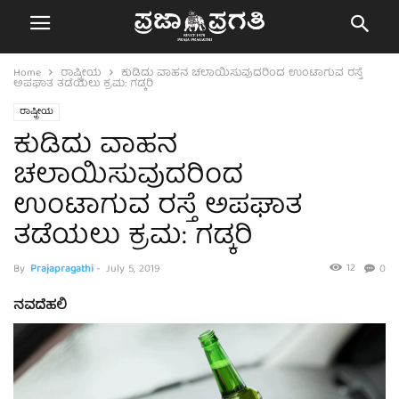
Home
ರಾಷ್ಟ್ರೀಯ
ಕುಡಿದು ವಾಹನ ಚಲಾಯಿಸುವುದರಿಂದ ಉಂಟಾಗುವ ರಸ್ತೆ
ಅಪಘಾತ ತಡೆಯಲು ಕ್ರಮ: ಗಡ್ಕರಿ
ರಾಷ್ಟ್ರೀಯ
ಕುಡಿದು ವಾಹನ
ಚಲಾಯಿಸುವುದರಿಂದ
ಉಂಟಾಗುವ ರಸ್ತೆ ಅಪಘಾತ
ತಡೆಯಲು ಕ್ರಮ: ಗಡ್ಕರಿ
12
By
Prajapragathi
-
July 5, 2019
0
ನವದೆಹಲಿ