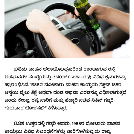
ಕುಡಿದು ವಾಹನ ಚಲಾಯಿಸುವುದರಿಂದ ಉಂಟಾಗುವ ರಸ್ತೆ
ಅಪಘಾತಗಳ ಸಂಖ್ಯೆಯನ್ನು ತಡೆಯಲು ಸರ್ಕಾರವು ವಿವಿಧ ಕ್ರಮಗಳನ್ನು
ಪ್ರಾರಂಭಿಸಿದೆ. 1988ರ ಮೋಟಾರು ವಾಹನ ಕಾಯ್ದೆಯ ಸೆಕ್ಷನ್ 185ರ
ಅನ್ವಯ ಜೈಲು ಶಿಕ್ಷೆ ಅಥವಾ ದಂಡ ಅಥವಾ ಎರಡನ್ನೂ ವಿಧಿಸಲಾಗುತ್ತದೆ
ಎಂದು ಕೇಂದ್ರ ರಸ್ತೆ, ಸಾರಿಗೆ ಮತ್ತು ಹೆದ್ದಾರಿ ಸಚಿವ ನಿತಿನ್ ಗಡ್ಕರಿ
ಗುರುವಾರ ಲೋಕಸಭೆಗೆ ತಿಳಿಸಿದ್ದಾರೆ.
ಲಿಖಿತ ಉತ್ತರದಲ್ಲಿ ಗಡ್ಕರಿ ಅವರು, 1988ರ ಮೋಟಾರು ವಾಹನ
ಕಾಯ್ದೆಯ ವಿವಿಧ ನಿಬಂಧನೆಗಳನ್ನು ಜಾರಿಗೊಳಿಸುವುದು ರಾಜ್ಯ