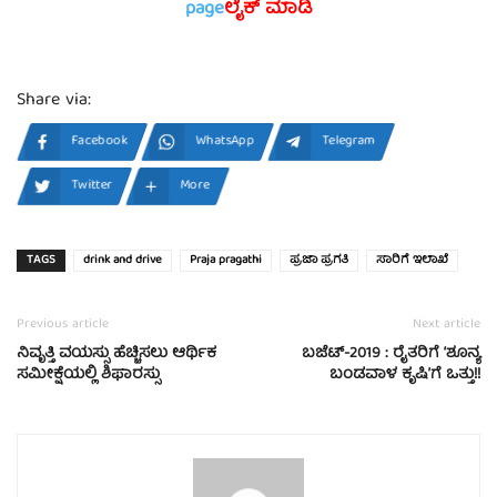
page
ಲೈಕ್ ಮಾಡಿ
Share via:
Facebook
WhatsApp
Telegram
Twitter
More
TAGS
drink and drive
Praja pragathi
ಪ್ರಜಾ ಪ್ರಗತಿ
ಸಾರಿಗೆ ಇಲಾಖೆ
Previous article
Next article
ನಿವೃತ್ತಿ ವಯಸ್ಸು ಹೆಚ್ಚಿಸಲು ಆರ್ಥಿಕ
ಬಜೆಟ್-2019 : ರೈತರಿಗೆ ‘ಶೂನ್ಯ
ಸಮೀಕ್ಷೆಯಲ್ಲಿ ಶಿಫಾರಸ್ಸು
ಬಂಡವಾಳ ಕೃಷಿ’ಗೆ ಒತ್ತು!!