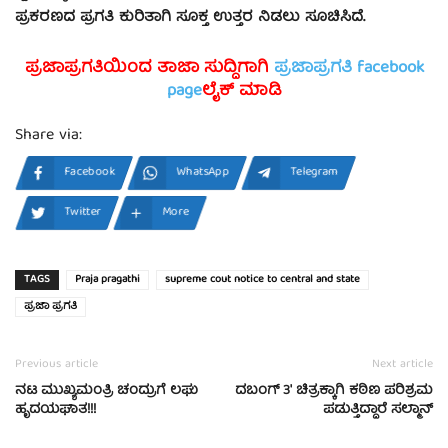
ಪ್ರಕರಣದ ಪ್ರಗತಿ ಕುರಿತಾಗಿ ಸೂಕ್ತ ಉತ್ತರ ನಿಡಲು ಸೂಚಿಸಿದೆ.
ಪ್ರಜಾಪ್ರಗತಿಯಿಂದ ತಾಜಾ ಸುದ್ದಿಗಾಗಿ
ಪ್ರಜಾಪ್ರಗತಿ facebook
page
ಲೈಕ್ ಮಾಡಿ
Share via:
Facebook
WhatsApp
Telegram
Twitter
More
TAGS
Praja pragathi
supreme cout notice to central and state
ಪ್ರಜಾ ಪ್ರಗತಿ
Previous article
Next article
ನಟ ಮುಖ್ಯಮಂತ್ರಿ ಚಂದ್ರುಗೆ ಲಘು
ದಬಂಗ್ 3′ ಚಿತ್ರಕ್ಕಾಗಿ ಕಠಿಣ ಪರಿಶ್ರಮ
ಹೃದಯಘಾತ!!!
ಪಡುತ್ತಿದ್ದಾರೆ ಸಲ್ಮಾನ್