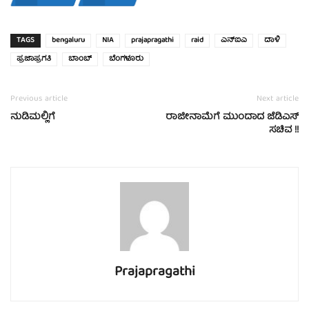
TAGS
bengaluru
NIA
prajapragathi
raid
ಎನ್‍ಐಎ
ದಾಳಿ
ಪ್ರಜಾಪ್ರಗತಿ
ಬಾಂಬ್
ಬೆಂಗಳೂರು
Previous article
Next article
ನುಡಿಮಲ್ಲಿಗೆ
ರಾಜೀನಾಮೆಗೆ ಮುಂದಾದ ಜೆಡಿಎಸ್‌
ಸಚಿವ !!
Prajapragathi