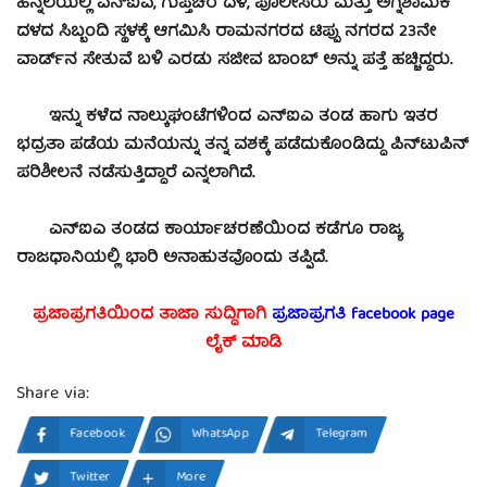
ಹಿನ್ನೆಲೆಯಲ್ಲಿ ಎನ್​ಐಎ, ಗುಪ್ತಚರ ದಳ, ಪೊಲೀಸರು ಮತ್ತು ಅಗ್ನಿಶಾಮಕ
ದಳದ ಸಿಬ್ಬಂದಿ ಸ್ಥಳಕ್ಕೆ ಆಗಮಿಸಿ ರಾಮನಗರದ ಟಿಪ್ಪು ನಗರದ 23ನೇ
ವಾರ್ಡ್​ನ ಸೇತುವೆ ಬಳಿ ಎರಡು ಸಜೀವ ಬಾಂಬ್​ ಅನ್ನು ಪತ್ತೆ ಹಚ್ಚಿದ್ದರು.
ಇನ್ನು ಕಳೆದ ನಾಲ್ಕುಘಂಟೆಗಳಿಂದ ಎನ್‌ಐಎ ತಂಡ ಹಾಗು ಇತರ
ಭದ್ರತಾ ಪಡೆಯ ಮನೆಯನ್ನು ತನ್ನ ವಶಕ್ಕೆ ಪಡೆದುಕೊಂಡಿದ್ದು ಪಿನ್‌ಟುಪಿನ್‌
ಪರಿಶೀಲನೆ ನಡೆಸುತ್ತಿದ್ದಾರೆ ಎನ್ನಲಾಗಿದೆ.
ಎನ್ಐಎ ತಂಡದ ಕಾರ್ಯಾಚರಣೆಯಿಂದ ಕಡೆಗೂ ರಾಜ್ಯ
ರಾಜಧಾನಿಯಲ್ಲಿ ಭಾರಿ ಅನಾಹುತವೊಂದು ತಪ್ಪಿದೆ.
ಪ್ರಜಾಪ್ರಗತಿಯಿಂದ ತಾಜಾ ಸುದ್ದಿಗಾಗಿ
ಪ್ರಜಾಪ್ರಗತಿ facebook
page
ಲೈಕ್ ಮಾಡಿ
Share via:
Facebook
WhatsApp
Telegram
Twitter
More