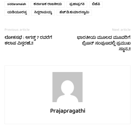
siddaramaiah
ಕರ್ನಾಟಕ ರಾಜಕೀಯ
ಪ್ರಜಾಪ್ರಗತಿ
ಬಿಜೆಪಿ
ಯಡಿಯೂರಪ್ಪ
ಸಿದ್ದರಾಮಯ್ಯ
ಹೆಚ್.ಡಿ.ಕುಮಾರಸ್ವಾಮಿ
Previous article
Next article
ಲೋಕಸಭೆ : ಆಗಸ್ಟ್ 7 ರವರೆಗೆ
ಭಾರತೀಯ ಮೂಲದ ಮೂವರಿಗೆ
ಕಲಾಪ ವಿಸ್ತರಣೆ..!!
ಬ್ರಿಟನ್ ಸಂಪುಟದಲ್ಲಿ ಪ್ರಮುಖ
ಸ್ಥಾನ..!!
Prajapragathi