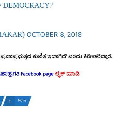
F DEMOCRACY?
OCTOBER 8, 2018
HAKAR)
ರಭುತ್ವದ ಕುಣಿತ ಇದಾಗಿದೆ’ ಎಂದು ಕಿಡಿಕಾರಿದ್ದಾರೆ.
್ರಜಾಪ್ರಗತಿ facebook page
ಲೈಕ್ ಮಾಡಿ
More