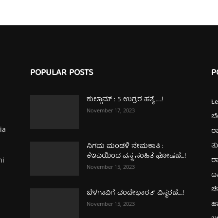
POPULAR POSTS
P
ಕುಲ್ಗಾಮ್‌ : 5 ಉಗ್ರರ ಹತ್ಯೆ …..!
L
November 17, 2023
ಬ
ia
ರಾ
ತ
ನಿಗಮ ಮಂಡಳಿ ನೇಮಕಾತಿ :
ಕೆಇಎಯಿಂದ ವಸ್ತ್ರ ಸಂಹಿತೆ ಘೋಷಣೆ…!
ರಾ
hi
November 15, 2023
ದ
ಚಿ
ಬೆಳಗಾವಿಗೆ ವಂದೇಭಾರತ್‌ ವಿಸ್ಥರಣೆ….!
ಹ
November 15, 2023