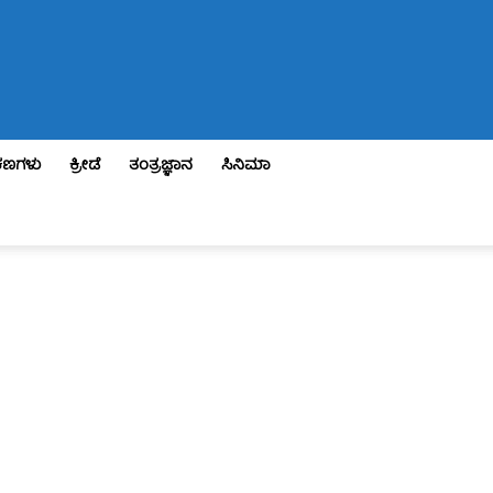
ಣಗಳು
ಕ್ರೀಡೆ
ತಂತ್ರಜ್ಞಾನ
ಸಿನಿಮಾ