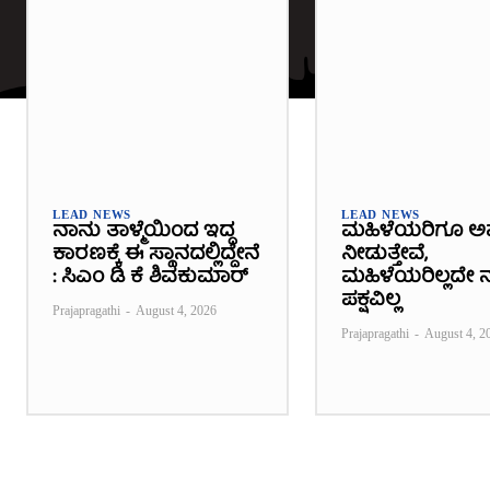
LEAD NEWS
LEAD NEWS
ನಾನು ತಾಳ್ಮೆಯಿಂದ ಇದ್ದ
ಮಹಿಳೆಯರಿಗೂ ಅ
ಕಾರಣಕ್ಕೆ ಈ ಸ್ಥಾನದಲ್ಲಿದ್ದೇನೆ
ನೀಡುತ್ತೇವೆ,
: ಸಿಎಂ ಡಿ ಕೆ ಶಿವಕುಮಾರ್
ಮಹಿಳೆಯರಿಲ್ಲದೇ ನ
ಪಕ್ಷವಿಲ್ಲ
Prajapragathi
-
August 4, 2026
Prajapragathi
-
August 4, 2