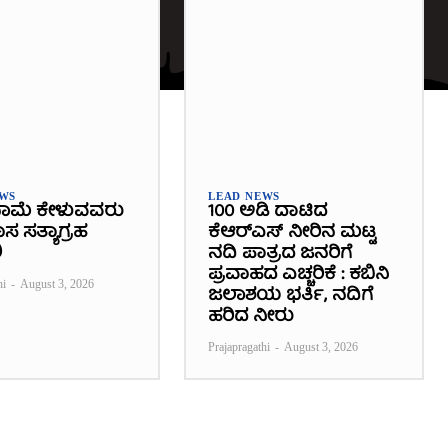
EWS
LEAD NEWS
ಾಮೆ ಕೇಳುವವರು
100 ಅಡಿ ದಾಟಿದ
 ಸತ್ಯಾಗ್ರಹ
ಕೆಆರ್‌ಎಸ್ ನೀರಿನ ಮಟ್ಟ
ಿ
ನದಿ ಪಾತ್ರದ ಜನರಿಗೆ
ಪ್ರವಾಹದ ಎಚ್ಚರಿಕೆ : ಕಬಿನಿ
hi
-
August 3, 2026
ಜಲಾಶಯ ಭರ್ತಿ, ನದಿಗೆ
ಹರಿದ ನೀರು
Prajapragathi
-
August 3, 2026