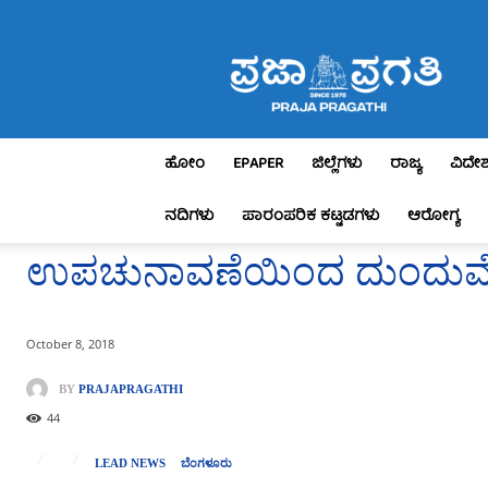
Praja
Pragathi
ಹೋಂ
EPAPER
ಜಿಲ್ಲೆಗಳು
ರಾಜ್ಯ
ವಿದೇ
ನದಿಗಳು
ಪಾರಂಪರಿಕ ಕಟ್ಟಡಗಳು
ಆರೋಗ್ಯ
ಉಪಚುನಾವಣೆಯಿಂದ ದುಂದುವೆಚ್ಚ
October 8, 2018
BY
PRAJAPRAGATHI
44
LEAD NEWS
ಬೆಂಗಳೂರು