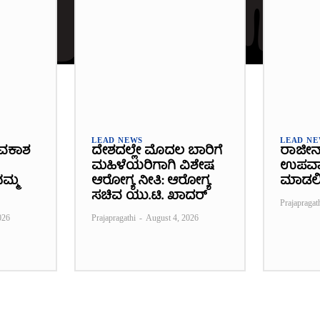
LEAD NEWS
LEAD N
ವಕಾಶ
ದೇಶದಲ್ಲೇ ಮೊದಲ ಬಾರಿಗೆ
ರಾಜೀನ
ಮಹಿಳೆಯರಿಗಾಗಿ ವಿಶೇಷ
ಉಪವಾಸ
ಮ್ಮ
ಆರೋಗ್ಯ ನೀತಿ: ಆರೋಗ್ಯ
ಮಾಡಲ
ಸಚಿವ ಯು.ಟಿ. ಖಾದರ್
Prajapragat
026
Prajapragathi
-
August 4, 2026