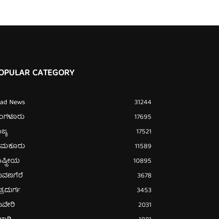
OPULAR CATEGORY
ead News
31244
ೆಂಗಳೂರು
17695
ಜ್ಯ
17521
ುಮಕೂರು
11589
ಷ್ಟ್ರೀಯ
10895
ಾವಣಗೆರೆ
3678
ತ್ರದುರ್ಗ
3453
ಾವೇರಿ
2031