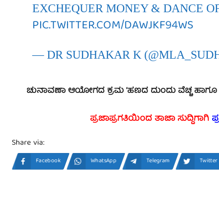
EXCHEQUER MONEY & DANCE O
PIC.TWITTER.COM/DAWJKF94WS
— DR SUDHAKAR K (@MLA_SUD
ಚುನಾವಣಾ ಆಯೋಗದ ಕ್ರಮ ‘ಹಣದ ದುಂದು ವೆಚ್ಚ ಹಾಗೂ ಪ್ರಜಾಪ್
ಪ್ರಜಾಪ್ರಗತಿಯಿಂದ ತಾಜಾ ಸುದ್ದಿಗಾಗಿ
ಪ
Share via:
Facebook
WhatsApp
Telegram
Twitter