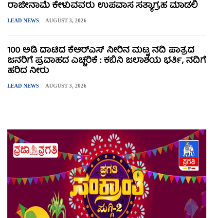
ರಾಜೀನಾಮೆ ಕೇಳುವವರು ಉಪವಾಸ ಸತ್ಯಾಗ್ರಹ ಮಾಡಲಿ
LEAD NEWS
AUGUST 3, 2026
100 ಅಡಿ ದಾಟಿದ ಕೆಆರ್‌ಎಸ್ ನೀರಿನ ಮಟ್ಟ ನದಿ ಪಾತ್ರದ
ಜನರಿಗೆ ಪ್ರವಾಹದ ಎಚ್ಚರಿಕೆ : ಕಬಿನಿ ಜಲಾಶಯ ಭರ್ತಿ, ನದಿಗೆ
ಹರಿದ ನೀರು
LEAD NEWS
AUGUST 3, 2026