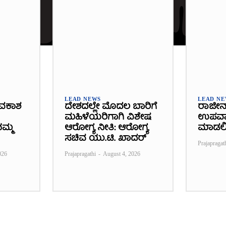
LEAD NEWS
LEAD N
ವಕಾಶ
ದೇಶದಲ್ಲೇ ಮೊದಲ ಬಾರಿಗೆ
ರಾಜೀನ
ಮಹಿಳೆಯರಿಗಾಗಿ ವಿಶೇಷ
ಉಪವಾಸ
ಮ್ಮ
ಆರೋಗ್ಯ ನೀತಿ: ಆರೋಗ್ಯ
ಮಾಡಲ
ಸಚಿವ ಯು.ಟಿ. ಖಾದರ್
Prajapragat
026
Prajapragathi
-
August 4, 2026