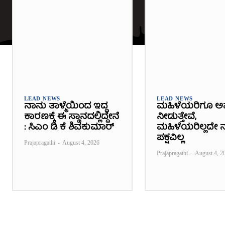
LEAD NEWS
LEAD NEWS
ನಾನು ತಾಳ್ಮೆಯಿಂದ ಇದ್ದ
ಮಹಿಳೆಯರಿಗೂ ಅ
ಕಾರಣಕ್ಕೆ ಈ ಸ್ಥಾನದಲ್ಲಿದ್ದೇನೆ
ನೀಡುತ್ತೇವೆ,
: ಸಿಎಂ ಡಿ ಕೆ ಶಿವಕುಮಾರ್
ಮಹಿಳೆಯರಿಲ್ಲದೇ ನ
ಪಕ್ಷವಿಲ್ಲ
Prajapragathi
-
August 4, 2026
Prajapragathi
-
August 4, 2