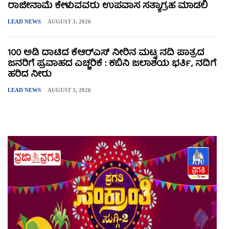
ರಾಜೀನಾಮೆ ಕೇಳುವವರು ಉಪವಾಸ ಸತ್ಯಾಗ್ರಹ ಮಾಡಲಿ
LEAD NEWS
AUGUST 3, 2026
100 ಅಡಿ ದಾಟಿದ ಕೆಆರ್‌ಎಸ್ ನೀರಿನ ಮಟ್ಟ ನದಿ ಪಾತ್ರದ
ಜನರಿಗೆ ಪ್ರವಾಹದ ಎಚ್ಚರಿಕೆ : ಕಬಿನಿ ಜಲಾಶಯ ಭರ್ತಿ, ನದಿಗೆ
ಹರಿದ ನೀರು
LEAD NEWS
AUGUST 3, 2026