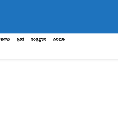
ಣಗಳು
ಕ್ರೀಡೆ
ತಂತ್ರಜ್ಞಾನ
ಸಿನಿಮಾ