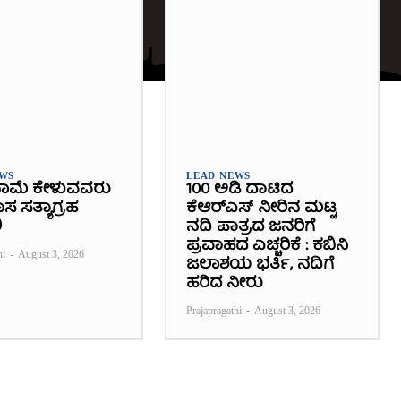
EWS
LEAD NEWS
ಾಮೆ ಕೇಳುವವರು
100 ಅಡಿ ದಾಟಿದ
 ಸತ್ಯಾಗ್ರಹ
ಕೆಆರ್‌ಎಸ್ ನೀರಿನ ಮಟ್ಟ
ಿ
ನದಿ ಪಾತ್ರದ ಜನರಿಗೆ
ಪ್ರವಾಹದ ಎಚ್ಚರಿಕೆ : ಕಬಿನಿ
hi
-
August 3, 2026
ಜಲಾಶಯ ಭರ್ತಿ, ನದಿಗೆ
ಹರಿದ ನೀರು
Prajapragathi
-
August 3, 2026