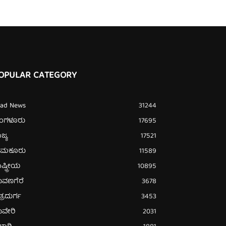
OPULAR CATEGORY
ead News
31244
ೆಂಗಳೂರು
17695
ಜ್ಯ
17521
ುಮಕೂರು
11589
ಷ್ಟ್ರೀಯ
10895
ಾವಣಗೆರೆ
3678
ತ್ರದುರ್ಗ
3453
ಾವೇರಿ
2031