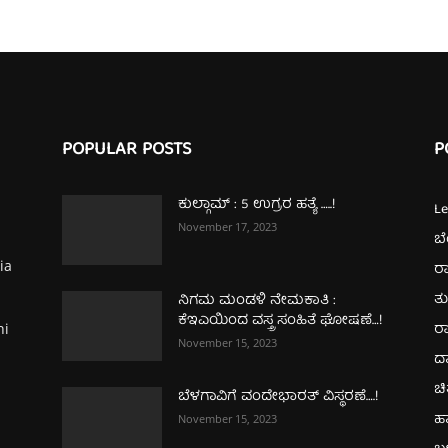
POPULAR POSTS
P
ಕುಲ್ಗಾಮ್‌ : 5 ಉಗ್ರರ ಹತ್ಯೆ …..!
L
November 17, 2023
ಬ
ia
ರಾ
ತ
ನಿಗಮ ಮಂಡಳಿ ನೇಮಕಾತಿ :
ಕೆಇಎಯಿಂದ ವಸ್ತ್ರ ಸಂಹಿತೆ ಘೋಷಣೆ…!
ರಾ
hi
November 15, 2023
ದ
ಚಿ
ಬೆಳಗಾವಿಗೆ ವಂದೇಭಾರತ್‌ ವಿಸ್ಥರಣೆ….!
ಹ
November 15, 2023