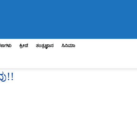
ಣಗಳು
ಕ್ರೀಡೆ
ತಂತ್ರಜ್ಞಾನ
ಸಿನಿಮಾ
ು!!