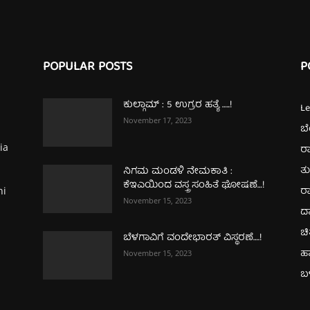
POPULAR POSTS
P
ಕುಲ್ಗಾಮ್‌ : 5 ಉಗ್ರರ ಹತ್ಯೆ …..!
L
November 17, 2023
ಬ
ia
ರಾ
ತ
ನಿಗಮ ಮಂಡಳಿ ನೇಮಕಾತಿ :
ಕೆಇಎಯಿಂದ ವಸ್ತ್ರ ಸಂಹಿತೆ ಘೋಷಣೆ…!
ರಾ
hi
November 15, 2023
ದ
ಚಿ
ಬೆಳಗಾವಿಗೆ ವಂದೇಭಾರತ್‌ ವಿಸ್ಥರಣೆ….!
ಹ
November 15, 2023
ಬಳ