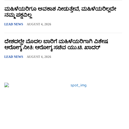
ಮಹಿಳೆಯರಿಗೂ ಅವಕಾಶ ನೀಡುತ್ತೇವೆ, ಮಹಿಳೆಯರಿಲ್ಲದೇ
ನಮ್ಮ ಪಕ್ಷವಿಲ್ಲ
LEAD NEWS
AUGUST 4, 2026
ದೇಶದಲ್ಲೇ ಮೊದಲ ಬಾರಿಗೆ ಮಹಿಳೆಯರಿಗಾಗಿ ವಿಶೇಷ
ಆರೋಗ್ಯ ನೀತಿ: ಆರೋಗ್ಯ ಸಚಿವ ಯು.ಟಿ. ಖಾದರ್
LEAD NEWS
AUGUST 4, 2026