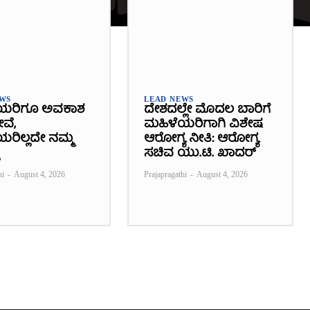
EWS
LEAD NEWS
ಯರಿಗೂ ಅವಕಾಶ
ದೇಶದಲ್ಲೇ ಮೊದಲ ಬಾರಿಗೆ
ೇವೆ,
ಮಹಿಳೆಯರಿಗಾಗಿ ವಿಶೇಷ
ರಿಲ್ಲದೇ ನಮ್ಮ
ಆರೋಗ್ಯ ನೀತಿ: ಆರೋಗ್ಯ
ಸಚಿವ ಯು.ಟಿ. ಖಾದರ್
hi
-
August 4, 2026
Prajapragathi
-
August 4, 2026