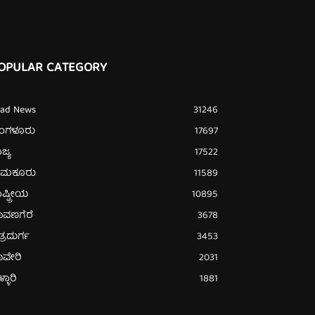
OPULAR CATEGORY
ead News
31246
ೆಂಗಳೂರು
17697
ಜ್ಯ
17522
ುಮಕೂರು
11589
ಷ್ಟ್ರೀಯ
10895
ಾವಣಗೆರೆ
3678
ತ್ರದುರ್ಗ
3453
ಾವೇರಿ
2031
್ಳಾರಿ
1881