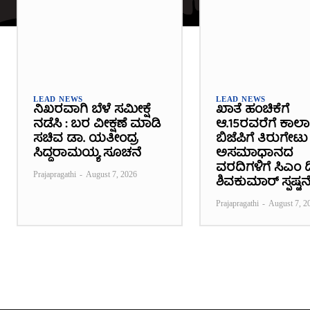
LEAD NEWS
LEAD NEWS
ನಿಖರವಾಗಿ ಬೆಳೆ ಸಮೀಕ್ಷೆ
ಖಾತೆ ಹಂಚಿಕೆಗೆ
ನಡೆಸಿ : ಬರ ವೀಕ್ಷಣೆ ಮಾಡಿ
ಆ.15ರವರೆಗೆ ಕಾಲ
ಸಚಿವ ಡಾ. ಯತೀಂದ್ರ
ಬಿಜೆಪಿಗೆ ತಿರುಗೇಟು 
ಸಿದ್ದರಾಮಯ್ಯ ಸೂಚನೆ
ಅಸಮಾಧಾನದ
ವರದಿಗಳಿಗೆ ಸಿಎಂ ಡಿ
Prajapragathi
-
August 7, 2026
ಶಿವಕುಮಾರ್ ಸ್ಪಷ್ಟನ
Prajapragathi
-
August 7, 2