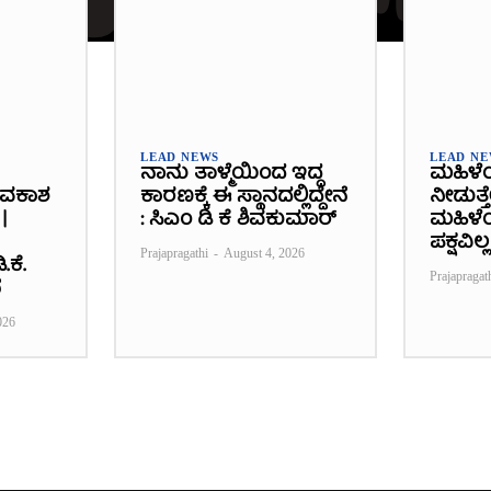
LEAD NEWS
LEAD N
ನಾನು ತಾಳ್ಮೆಯಿಂದ ಇದ್ದ
ಮಹಿಳೆ
ಾವಕಾಶ
ಕಾರಣಕ್ಕೆ ಈ ಸ್ಥಾನದಲ್ಲಿದ್ದೇನೆ
ನೀಡುತ್ತ
|
: ಸಿಎಂ ಡಿ ಕೆ ಶಿವಕುಮಾರ್
ಮಹಿಳೆಯ
ಪಕ್ಷವಿಲ್ಲ
Prajapragathi
-
August 4, 2026
.ಕೆ.
Prajapragat
ೆ
026