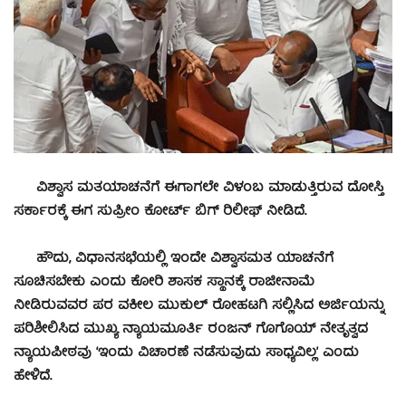
ವಿಶ್ವಾಸ ಮತಯಾಚನೆಗೆ ಈಗಾಗಲೇ ವಿಳಂಬ ಮಾಡುತ್ತಿರುವ ದೋಸ್ತಿ
ಸರ್ಕಾರಕ್ಕೆ ಈಗ ಸುಪ್ರೀಂ ಕೋರ್ಟ್ ಬಿಗ್ ರಿಲೀಫ್ ನೀಡಿದೆ.
ಹೌದು, ವಿಧಾನಸಭೆಯಲ್ಲಿ ಇಂದೇ ವಿಶ್ವಾಸಮತ ಯಾಚನೆಗೆ
ಸೂಚಿಸಬೇಕು ಎಂದು ಕೋರಿ ಶಾಸಕ ಸ್ಥಾನಕ್ಕೆ ರಾಜೀನಾಮೆ
ನೀಡಿರುವವರ ಪರ ವಕೀಲ ಮುಕುಲ್ ರೋಹಟಗಿ ಸಲ್ಲಿಸಿದ ಅರ್ಜಿಯನ್ನು
ಪರಿಶೀಲಿಸಿದ ಮುಖ್ಯ ನ್ಯಾಯಮೂರ್ತಿ ರಂಜನ್ ಗೊಗೊಯ್ ನೇತೃತ್ವದ
ನ್ಯಾಯಪೀಠವು ‘ಇಂದು ವಿಚಾರಣೆ ನಡೆಸುವುದು ಸಾಧ್ಯವಿಲ್ಲ’ ಎಂದು
ಹೇಳಿದೆ.