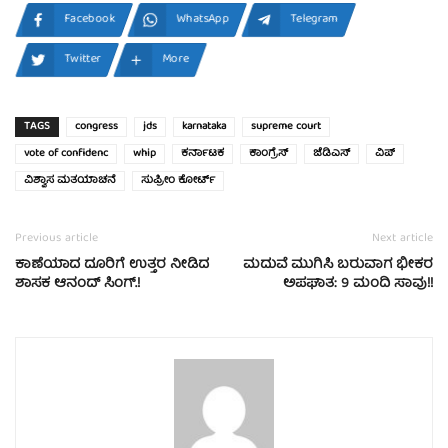
Facebook
WhatsApp
Telegram
Twitter
More
TAGS
congress
jds
karnataka
supreme court
vote of confidenc
whip
ಕರ್ನಾಟಕ
ಕಾಂಗ್ರೆಸ್
ಜೆಡಿಎಸ್
ವಿಪ್
ವಿಶ್ವಾಸ ಮತಯಾಚನೆ
ಸುಪ್ರೀಂ ಕೋರ್ಟ್
Previous article
Next article
ಕಾಣೆಯಾದ ದೂರಿಗೆ ಉತ್ತರ ನೀಡಿದ
ಮದುವೆ ಮುಗಿಸಿ ಬರುವಾಗ ಭೀಕರ
ಶಾಸಕ ಆನಂದ್ ಸಿಂಗ್.!
ಅಪಘಾತ: 9 ಮಂದಿ ಸಾವು!!