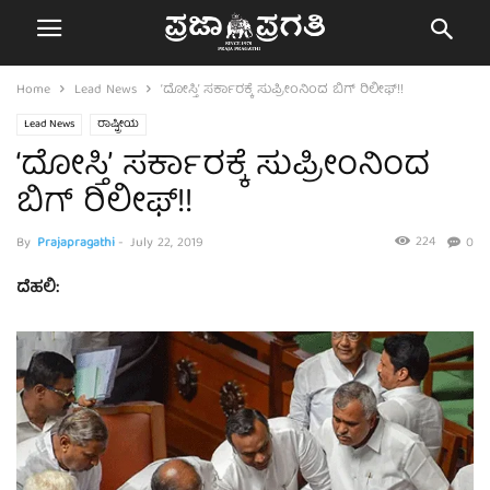
Home
Lead News
‘ದೋಸ್ತಿ’ ಸರ್ಕಾರಕ್ಕೆ ಸುಪ್ರೀಂನಿಂದ ಬಿಗ್ ರಿಲೀಫ್!!
Lead News
ರಾಷ್ಟ್ರೀಯ
‘ದೋಸ್ತಿ’ ಸರ್ಕಾರಕ್ಕೆ ಸುಪ್ರೀಂನಿಂದ
ಬಿಗ್ ರಿಲೀಫ್!!
224
By
Prajapragathi
-
July 22, 2019
0
ದೆಹಲಿ: