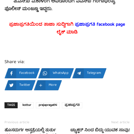
ಪಿ.ಎಸ್.ಐ ಎ.ಕಾಳಿಂಗ ಅವರೊಂದಿಗೆ ಎಎಸ್‍ಐ ಗಂಗಾಧರಪ್ಪ,
ಪೊಲೀಸ್ ಮಂಜಣ್ಣ ಇದ್ದರು.
ಪ್ರಜಾಪ್ರಗತಿಯಿಂದ ತಾಜಾ ಸುದ್ದಿಗಾಗಿ
ಪ್ರಜಾಪ್ರಗತಿ facebook
page
ಲೈಕ್ ಮಾಡಿ
Share via:
Facebook
WhatsApp
Telegram
Twitter
More
TAGS
kottur
prajapragathi
ಪ್ರಜಾಪ್ರಗತಿ
Previous article
Next article
ಹೊಸದುರ್ಗ ಆಸ್ಪತ್ರೆಯಲ್ಲಿ ತುರ್ತು
ಟ್ರ್ಯಾಕ್ಟರ್ ನಿಂದ ಬಿದ್ದು ಯುವಕ ಸಾವು!