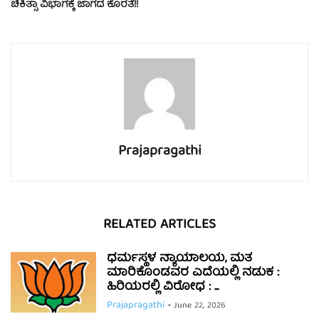
ಚಿಕಿತ್ಸಾ ವಿಭಾಗಕ್ಕೆ ಜಾಗದ ಕೊರತೆ!!
Prajapragathi
RELATED ARTICLES
ಧರ್ಮಸ್ಥಳ ನ್ಯಾಯಾಲಯ, ಮತ
ಮಾರಿಕೊಂಡವರ ಎದೆಯಲ್ಲಿ ನಡುಕ :
ಹಿರಿಯರಲ್ಲಿ ವಿರೋಧ : ...
Prajapragathi
-
June 22, 2026