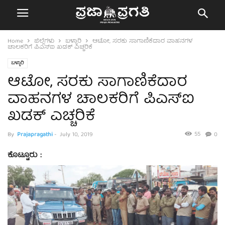
Home
ಜಿಲ್ಲೆಗಳು
ಬಳ್ಳಾರಿ
ಆಟೋ, ಸರಕು ಸಾಗಾಣಿಕೆದಾರ ವಾಹನಗಳ
ಚಾಲಕರಿಗೆ ಪಿಎಸ್‍ಐ ಖಡಕ್ ಎಚ್ಚರಿಕೆ
ಬಳ್ಳಾರಿ
ಆಟೋ, ಸರಕು ಸಾಗಾಣಿಕೆದಾರ
ವಾಹನಗಳ ಚಾಲಕರಿಗೆ ಪಿಎಸ್‍ಐ
ಖಡಕ್ ಎಚ್ಚರಿಕೆ
55
By
Prajapragathi
-
July 10, 2019
0
ಕೊಟ್ಟೂರು :