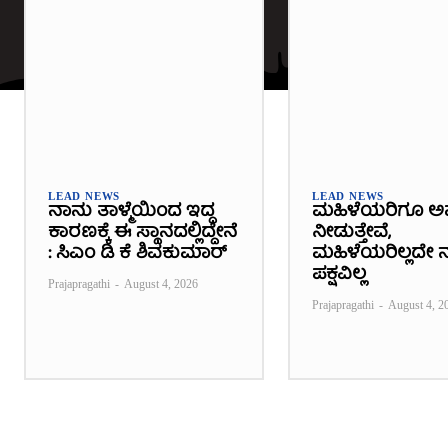
LEAD NEWS
LEAD NEWS
ನಾನು ತಾಳ್ಮೆಯಿಂದ ಇದ್ದ
ಮಹಿಳೆಯರಿಗೂ ಅ
ಕಾರಣಕ್ಕೆ ಈ ಸ್ಥಾನದಲ್ಲಿದ್ದೇನೆ
ನೀಡುತ್ತೇವೆ,
: ಸಿಎಂ ಡಿ ಕೆ ಶಿವಕುಮಾರ್
ಮಹಿಳೆಯರಿಲ್ಲದೇ ನ
ಪಕ್ಷವಿಲ್ಲ
Prajapragathi
-
August 4, 2026
Prajapragathi
-
August 4, 2