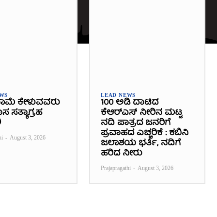
EWS
LEAD NEWS
ಾಮೆ ಕೇಳುವವರು
100 ಅಡಿ ದಾಟಿದ
 ಸತ್ಯಾಗ್ರಹ
ಕೆಆರ್‌ಎಸ್ ನೀರಿನ ಮಟ್ಟ
ಿ
ನದಿ ಪಾತ್ರದ ಜನರಿಗೆ
ಪ್ರವಾಹದ ಎಚ್ಚರಿಕೆ : ಕಬಿನಿ
hi
-
August 3, 2026
ಜಲಾಶಯ ಭರ್ತಿ, ನದಿಗೆ
ಹರಿದ ನೀರು
Prajapragathi
-
August 3, 2026