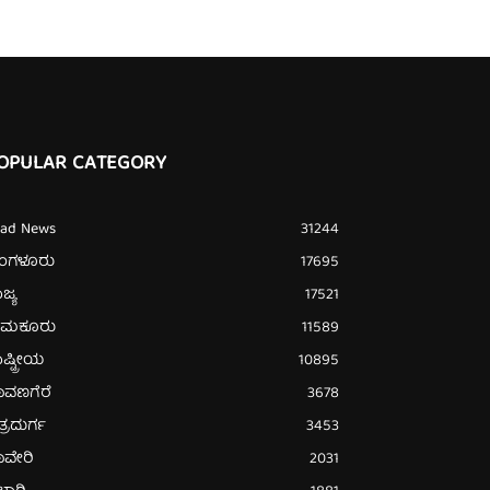
OPULAR CATEGORY
ead News
31244
ೆಂಗಳೂರು
17695
ಜ್ಯ
17521
ುಮಕೂರು
11589
ಷ್ಟ್ರೀಯ
10895
ಾವಣಗೆರೆ
3678
ತ್ರದುರ್ಗ
3453
ಾವೇರಿ
2031