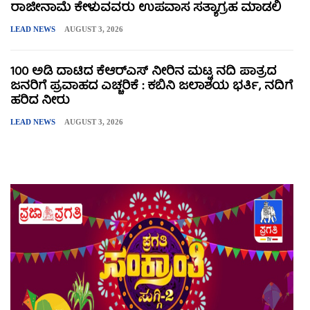
ರಾಜೀನಾಮೆ ಕೇಳುವವರು ಉಪವಾಸ ಸತ್ಯಾಗ್ರಹ ಮಾಡಲಿ
LEAD NEWS
AUGUST 3, 2026
100 ಅಡಿ ದಾಟಿದ ಕೆಆರ್‌ಎಸ್ ನೀರಿನ ಮಟ್ಟ ನದಿ ಪಾತ್ರದ
ಜನರಿಗೆ ಪ್ರವಾಹದ ಎಚ್ಚರಿಕೆ : ಕಬಿನಿ ಜಲಾಶಯ ಭರ್ತಿ, ನದಿಗೆ
ಹರಿದ ನೀರು
LEAD NEWS
AUGUST 3, 2026