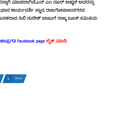
್ನಾಗಿ ಮಾಡಲಾಗಿದೆ.ಎನ್ ಎಂ ನೂರ್ ಅಹ್ಮದ್ ಅವರನ್ನು
 ಪ್ರಧಾನ ಕಾರ್ಯದರ್ಶಿ ಸ್ಥಾನ, ರಾಜಗೋಪಾಲನಗರದ
ಶಾಸಕರಾದ ಸಿಬಿ ಸುರೇಶ್ ಬಾಬುಗೆ ರಾಜ್ಯ ಬೂತ್ ಸಮಿತಿಯ
ರಜಾಪ್ರಗತಿ facebook
page
ಲೈಕ್ ಮಾಡಿ
More