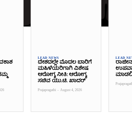
LEAD NEWS
LEAD N
ವಕಾಶ
ದೇಶದಲ್ಲೇ ಮೊದಲ ಬಾರಿಗೆ
ರಾಜೀನ
ಮಹಿಳೆಯರಿಗಾಗಿ ವಿಶೇಷ
ಉಪವಾಸ
ಮ್ಮ
ಆರೋಗ್ಯ ನೀತಿ: ಆರೋಗ್ಯ
ಮಾಡಲ
ಸಚಿವ ಯು.ಟಿ. ಖಾದರ್
Prajapragat
026
Prajapragathi
-
August 4, 2026