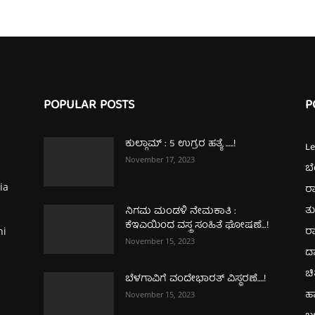
POPULAR POSTS
P
ಕುಲ್ಗಾಮ್‌ : 5 ಉಗ್ರರ ಹತ್ಯೆ …..!
L
November 17, 2023
ಬ
ia
ರಾ
ತ
ನಿಗಮ ಮಂಡಳಿ ನೇಮಕಾತಿ :
ಕೆಇಎಯಿಂದ ವಸ್ತ್ರ ಸಂಹಿತೆ ಘೋಷಣೆ…!
ರಾ
hi
November 15, 2023
ದ
ಚಿ
ಬೆಳಗಾವಿಗೆ ವಂದೇಭಾರತ್‌ ವಿಸ್ಥರಣೆ….!
ಹ
November 15, 2023