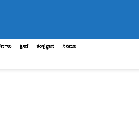
ಣಗಳು
ಕ್ರೀಡೆ
ತಂತ್ರಜ್ಞಾನ
ಸಿನಿಮಾ