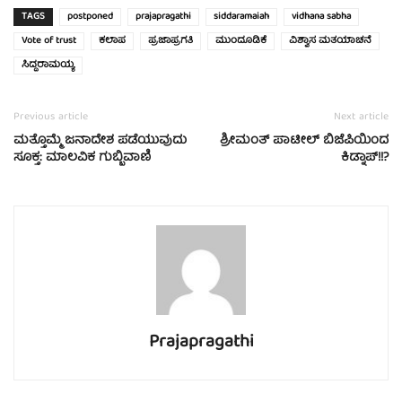
TAGS
postponed
prajapragathi
siddaramaiah
vidhana sabha
Vote of trust
ಕಲಾಪ
ಪ್ರಜಾಪ್ರಗತಿ
ಮುಂದೂಡಿಕೆ
ವಿಶ್ವಾಸ ಮತಯಾಚನೆ
ಸಿದ್ದರಾಮಯ್ಯ
Previous article
Next article
ಮತ್ತೊಮ್ಮೆ ಜನಾದೇಶ ಪಡೆಯುವುದು
ಶ್ರೀಮಂತ್ ಪಾಟೀಲ್ ಬಿಜೆಪಿಯಿಂದ
ಸೂಕ್ತ: ಮಾಲವಿಕ ಗುಬ್ಬಿವಾಣಿ
ಕಿಡ್ನಾಪ್!!?
Prajapragathi