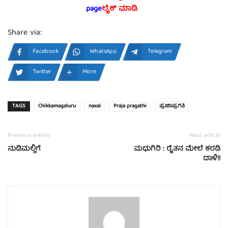
page
ಲೈಕ್ ಮಾಡಿ
Share via:
Facebook
WhatsApp
Telegram
Twitter
More
TAGS
Chikkamagaluru
naxal
Praja pragathi
ಪ್ರಜಾಪ್ರಗತಿ
Previous article
Next article
ನುಡಿಮಲ್ಲಿಗೆ
ಮಧುಗಿರಿ : ರೈತನ ಮೇಲೆ ಕರಡಿ
ದಾಳಿ!!