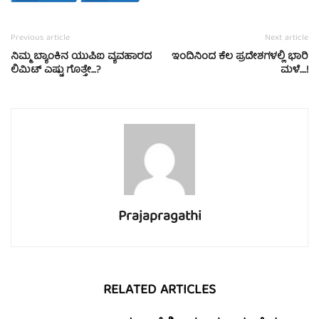
Previous article
Next article
ನಿಮ್ಮ ಬ್ಯಾಂಕಿನ ಯುಪಿಐ ವ್ಯವಹಾರದ
ಇಂದಿನಿಂದ ಕೆಲ ಪ್ರದೇಶಗಳಲ್ಲಿ ಭಾರಿ
ಲಿಮಿಟ್‌ ಎಷ್ಟು ಗೊತ್ತೇ…?
ಮಳೆ….!
Prajapragathi
RELATED ARTICLES