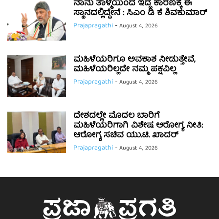
ನಾನು ತಾಳ್ಮೆಯಿಂದ ಇದ್ದ ಕಾರಣಕ್ಕೆ ಈ
ಸ್ಥಾನದಲ್ಲಿದ್ದೇನೆ : ಸಿಎಂ ಡಿ ಕೆ ಶಿವಕುಮಾರ್
Prajapragathi
-
August 4, 2026
ಮಹಿಳೆಯರಿಗೂ ಅವಕಾಶ ನೀಡುತ್ತೇವೆ,
ಮಹಿಳೆಯರಿಲ್ಲದೇ ನಮ್ಮ ಪಕ್ಷವಿಲ್ಲ
Prajapragathi
-
August 4, 2026
ದೇಶದಲ್ಲೇ ಮೊದಲ ಬಾರಿಗೆ
ಮಹಿಳೆಯರಿಗಾಗಿ ವಿಶೇಷ ಆರೋಗ್ಯ ನೀತಿ:
ಆರೋಗ್ಯ ಸಚಿವ ಯು.ಟಿ. ಖಾದರ್
Prajapragathi
-
August 4, 2026