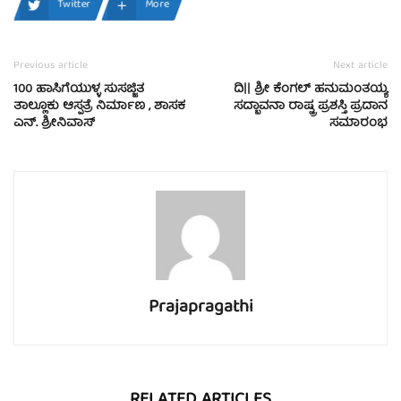
Twitter
More
Previous article
Next article
100 ಹಾಸಿಗೆಯುಳ್ಳ ಸುಸಜ್ಜಿತ
ದಿ|| ಶ್ರೀ ಕೆಂಗಲ್ ಹನುಮಂತಯ್ಯ
ತಾಲ್ಲೂಕು ಆಸ್ಪತ್ರೆ ನಿರ್ಮಾಣ , ಶಾಸಕ
ಸದ್ಭಾವನಾ ರಾಷ್ಟ್ರ ಪ್ರಶಸ್ತಿ ಪ್ರದಾನ
ಎನ್. ಶ್ರೀನಿವಾಸ್
ಸಮಾರಂಭ
Prajapragathi
RELATED ARTICLES