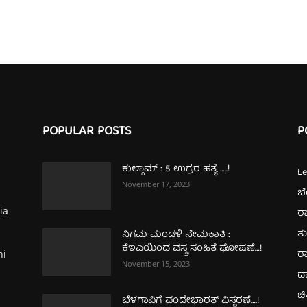
POPULAR POSTS
P
ಕುಲ್ಗಾಮ್‌ : 5 ಉಗ್ರರ ಹತ್ಯೆ …..!
L
November 17, 2023
ಬ
ia
ರಾ
ತ
ನಿಗಮ ಮಂಡಳಿ ನೇಮಕಾತಿ :
ಕೆಇಎಯಿಂದ ವಸ್ತ್ರ ಸಂಹಿತೆ ಘೋಷಣೆ…!
ರಾ
hi
November 15, 2023
ದ
ಚಿ
ಬೆಳಗಾವಿಗೆ ವಂದೇಭಾರತ್‌ ವಿಸ್ಥರಣೆ….!