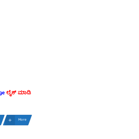
ge
ಲೈಕ್ ಮಾಡಿ
More