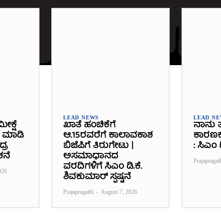
LEAD NEWS
LEAD N
ೀಕ್ಷೆ
ಖಾತೆ ಹಂಚಿಕೆಗೆ
ನಾನು ತ
ೆ ಮಾಡಿ
ಆ.15ರವರೆಗೆ ಕಾಲಾವಕಾಶ
ಕಾರಣಕ್ಕೆ
್ರ
ಬಿಜೆಪಿಗೆ ತಿರುಗೇಟು |
: ಸಿಎಂ
ಚನೆ
ಅಸಮಾಧಾನದ
Prajapragat
ವರದಿಗಳಿಗೆ ಸಿಎಂ ಡಿ.ಕೆ.
026
ಶಿವಕುಮಾರ್ ಸ್ಪಷ್ಟನೆ
Prajapragathi
-
August 7, 2026