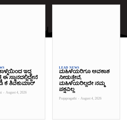
EWS
LEAD NEWS
ಾಳ್ಮೆಯಿಂದ ಇದ್ದ
ಮಹಿಳೆಯರಿಗೂ ಅವಕಾಶ
 ಈ ಸ್ಥಾನದಲ್ಲಿದ್ದೇನೆ
ನೀಡುತ್ತೇವೆ,
 ಡಿ ಕೆ ಶಿವಕುಮಾರ್
ಮಹಿಳೆಯರಿಲ್ಲದೇ ನಮ್ಮ
ಪಕ್ಷವಿಲ್ಲ
hi
-
August 4, 2026
Prajapragathi
-
August 4, 2026