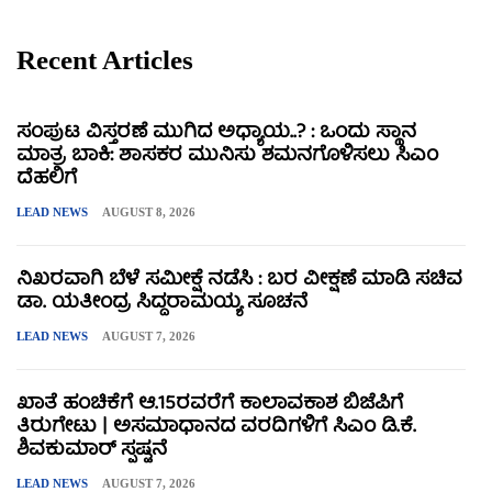
Recent Articles
ಸಂಪುಟ ವಿಸ್ತರಣೆ ಮುಗಿದ ಅಧ್ಯಾಯ..? : ಒಂದು ಸ್ಥಾನ
ಮಾತ್ರ ಬಾಕಿ: ಶಾಸಕರ ಮುನಿಸು ಶಮನಗೊಳಿಸಲು ಸಿಎಂ
ದೆಹಲಿಗೆ
LEAD NEWS
AUGUST 8, 2026
ನಿಖರವಾಗಿ ಬೆಳೆ ಸಮೀಕ್ಷೆ ನಡೆಸಿ : ಬರ ವೀಕ್ಷಣೆ ಮಾಡಿ ಸಚಿವ
ಡಾ. ಯತೀಂದ್ರ ಸಿದ್ದರಾಮಯ್ಯ ಸೂಚನೆ
LEAD NEWS
AUGUST 7, 2026
ಖಾತೆ ಹಂಚಿಕೆಗೆ ಆ.15ರವರೆಗೆ ಕಾಲಾವಕಾಶ ಬಿಜೆಪಿಗೆ
ತಿರುಗೇಟು | ಅಸಮಾಧಾನದ ವರದಿಗಳಿಗೆ ಸಿಎಂ ಡಿ.ಕೆ.
ಶಿವಕುಮಾರ್ ಸ್ಪಷ್ಟನೆ
LEAD NEWS
AUGUST 7, 2026