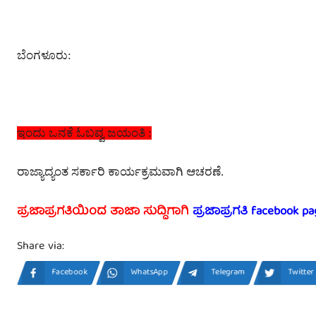
ಬೆಂಗಳೂರು:
ಇಂದು ಒನಕೆ ಓಬವ್ವ ಜಯಂತಿ :
ರಾಜ್ಯಾದ್ಯಂತ ಸರ್ಕಾರಿ ಕಾರ್ಯಕ್ರಮವಾಗಿ ಆಚರಣೆ.
ಪ್ರಜಾಪ್ರಗತಿಯಿಂದ ತಾಜಾ ಸುದ್ದಿಗಾಗಿ
ಪ್ರಜಾಪ್ರಗತಿ facebook pa
Share via:
Facebook
WhatsApp
Telegram
Twitter