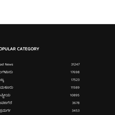
OPULAR CATEGORY
ead News
31247
ೆಂಗಳೂರು
17698
ಜ್ಯ
17523
ುಮಕೂರು
11589
ಷ್ಟ್ರೀಯ
10895
ಾವಣಗೆರೆ
3678
ತ್ರದುರ್ಗ
3453