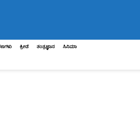
ಣಗಳು
ಕ್ರೀಡೆ
ತಂತ್ರಜ್ಞಾನ
ಸಿನಿಮಾ