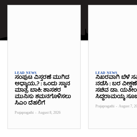
LEAD NEWS
LEAD NEWS
ಸಂಪುಟ ವಿಸ್ತರಣೆ ಮುಗಿದ
ನಿಖರವಾಗಿ ಬೆಳೆ ಸಮ
ಅಧ್ಯಾಯ..? : ಒಂದು ಸ್ಥಾನ
ನಡೆಸಿ : ಬರ ವೀಕ್ಷಣ
ಮಾತ್ರ ಬಾಕಿ: ಶಾಸಕರ
ಸಚಿವ ಡಾ. ಯತೀಂದ
ಮುನಿಸು ಶಮನಗೊಳಿಸಲು
ಸಿದ್ದರಾಮಯ್ಯ ಸೂ
ಸಿಎಂ ದೆಹಲಿಗೆ
Prajapragathi
-
August 7, 2
Prajapragathi
-
August 8, 2026