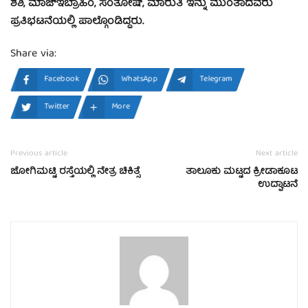
ಶಶಿ, ಮಾಜ್‍ಇಬ್ರಾಹಿಂ, ಸಂತೋಷ್, ಮಾರುತಿ ಇನ್ನು ಮುಂತಾದವರು
ಪ್ರತಿಭಟನೆಯಲ್ಲಿ ಪಾಲ್ಗೊಂಡಿದ್ದರು.
Share via:
Facebook
WhatsApp
Telegram
Twitter
More
Previous article
Next article
ಜೋಗಿಮಟ್ಟಿ ರಸ್ತೆಯಲ್ಲಿ ನೇತ್ರ ಚಿಕಿತ್ಸೆ
ತಾಲೂಕು ಮಟ್ಟದ ಕ್ರೀಡಾಕೂಟ
ಉದ್ಘಾಟನೆ