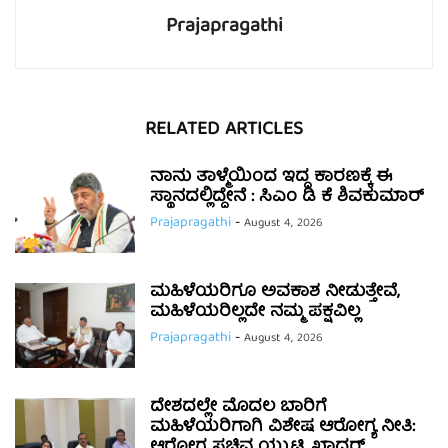
Prajapragathi
RELATED ARTICLES
ನಾನು ತಾಳ್ಮೆಯಿಂದ ಇದ್ದ ಕಾರಣಕ್ಕೆ ಈ
ಸ್ಥಾನದಲ್ಲಿದ್ದೇನೆ : ಸಿಎಂ ಡಿ ಕೆ ಶಿವಕುಮಾರ್
Prajapragathi
-
August 4, 2026
ಮಹಿಳೆಯರಿಗೂ ಅವಕಾಶ ನೀಡುತ್ತೇವೆ,
ಮಹಿಳೆಯರಿಲ್ಲದೇ ನಮ್ಮ ಪಕ್ಷವಿಲ್ಲ
Prajapragathi
-
August 4, 2026
ದೇಶದಲ್ಲೇ ಮೊದಲ ಬಾರಿಗೆ
ಮಹಿಳೆಯರಿಗಾಗಿ ವಿಶೇಷ ಆರೋಗ್ಯ ನೀತಿ:
ಆರೋಗ್ಯ ಸಚಿವ ಯು.ಟಿ. ಖಾದರ್