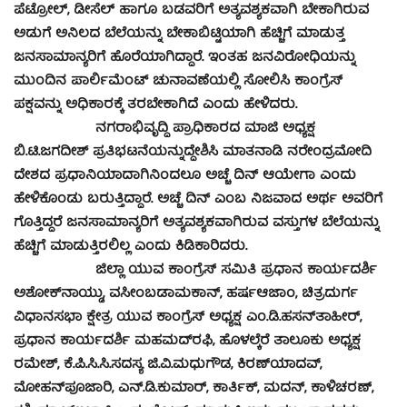
ಪೆಟ್ರೋಲ್, ಡೀಸೆಲ್ ಹಾಗೂ ಬಡವರಿಗೆ ಅತ್ಯವಶ್ಯಕವಾಗಿ ಬೇಕಾಗಿರುವ
ಅಡುಗೆ ಅನಿಲದ ಬೆಲೆಯನ್ನು ಬೇಕಾಬಿಟ್ಟಿಯಾಗಿ ಹೆಚ್ಚಿಗೆ ಮಾಡುತ್ತ
ಜನಸಾಮಾನ್ಯರಿಗೆ ಹೊರೆಯಾಗಿದ್ದಾರೆ. ಇಂತಹ ಜನವಿರೋಧಿಯನ್ನು
ಮುಂದಿನ ಪಾರ್ಲಿಮೆಂಟ್ ಚುನಾವಣೆಯಲ್ಲಿ ಸೋಲಿಸಿ ಕಾಂಗ್ರೆಸ್
ಪಕ್ಷವನ್ನು ಅಧಿಕಾರಕ್ಕೆ ತರಬೇಕಾಗಿದೆ ಎಂದು ಹೇಳಿದರು.
ನಗರಾಭಿವೃದ್ದಿ ಪ್ರಾಧಿಕಾರದ ಮಾಜಿ ಅಧ್ಯಕ್ಷ
ಬಿ.ಟಿ.ಜಗದೀಶ್ ಪ್ರತಿಭಟನೆಯನ್ನುದ್ದೇಶಿಸಿ ಮಾತನಾಡಿ ನರೇಂದ್ರಮೋದಿ
ದೇಶದ ಪ್ರಧಾನಿಯಾದಾಗಿನಿಂದಲೂ ಅಚ್ಚೆ ದಿನ್ ಆಯೇಗಾ ಎಂದು
ಹೇಳಿಕೊಂಡು ಬರುತ್ತಿದ್ದಾರೆ. ಅಚ್ಚೆ ದಿನ್ ಎಂಬ ನಿಜವಾದ ಅರ್ಥ ಅವರಿಗೆ
ಗೊತ್ತಿದ್ದರೆ ಜನಸಾಮಾನ್ಯರಿಗೆ ಅತ್ಯವಶ್ಯಕವಾಗಿರುವ ವಸ್ತುಗಳ ಬೆಲೆಯನ್ನು
ಹೆಚ್ಚಿಗೆ ಮಾಡುತ್ತಿರಲಿಲ್ಲ ಎಂದು ಕಿಡಿಕಾರಿದರು.
ಜಿಲ್ಲಾ ಯುವ ಕಾಂಗ್ರೆಸ್ ಸಮಿತಿ ಪ್ರಧಾನ ಕಾರ್ಯದರ್ಶಿ
ಅಶೋಕ್‍ನಾಯ್ಡು, ವಸೀಂಬಡಾಮಕಾನ್, ಹರ್ಷಆಜಾಂ, ಚಿತ್ರದುರ್ಗ
ವಿಧಾನಸಭಾ ಕ್ಷೇತ್ರ ಯುವ ಕಾಂಗ್ರೆಸ್ ಅಧ್ಯಕ್ಷ ಎಂ.ಡಿ.ಹಸನ್‍ತಾಹೀರ್,
ಪ್ರಧಾನ ಕಾರ್ಯದರ್ಶಿ ಮಹಮದ್‍ರಫಿ, ಹೊಳಲ್ಕೆರೆ ತಾಲೂಕು ಅಧ್ಯಕ್ಷ
ರಮೇಶ್, ಕೆ.ಪಿ.ಸಿ.ಸಿ.ಸದಸ್ಯ ಜಿ.ವಿ.ಮಧುಗೌಡ, ಕಿರಣ್‍ಯಾದವ್,
ಮೋಹನ್‍ಪೂಜಾರಿ, ಎನ್.ಡಿ.ಕುಮಾರ್, ಕಾರ್ತಿಕ್, ಮದನ್, ಕಾಳಿಚರಣ್,