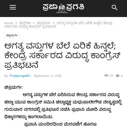
Home
ಜಿಲ್ಲೆಗಳು
ಚಿತ್ರದುರ್ಗ
ಅಗತ್ಯ ವಸ್ತುಗಳ ಬೆಲೆ ಏರಿಕೆ ಹಿನ್ನಲೆ; ಕೇಂದ್ರ
ಸರ್ಕಾರದ ವಿರುದ್ಧ ಕಾಂಗ್ರೆಸ್ ಪ್ರತಿಭಟನೆ
ಚಿತ್ರದುರ್ಗ
ಅಗತ್ಯ ವಸ್ತುಗಳ ಬೆಲೆ ಏರಿಕೆ ಹಿನ್ನಲೆ;
ಕೇಂದ್ರ ಸರ್ಕಾರದ ವಿರುದ್ಧ ಕಾಂಗ್ರೆಸ್
ಪ್ರತಿಭಟನೆ
53
By
Prajapragathi
-
September 6, 2018
0
ಚಿತ್ರದುರ್ಗ:
ಅಗತ್ಯ ವಸ್ತುಗಳ ಬೆಲೆ ಏರಿಸಿರುವ ಕೇಂದ್ರ ಸರ್ಕಾರದ ವಿರುದ್ದ
ಜಿಲ್ಲಾ ಯುವ ಕಾಂಗ್ರೆಸ್ ಸಮಿತಿ ಜಿಲ್ಲಾಧ್ಯಕ್ಷ ಮಧುಪಾಲೇಗೌಡ ನೇತೃತ್ವದಲ್ಲಿ
ಗುರುವಾರ ನಗರದಲ್ಲಿ ಪ್ರತಿಭಟನೆ ನಡೆಸಿ ಪ್ರಧಾನಿ ಮೋದಿ ವಿರುದ್ದ
ಧಿಕ್ಕಾರಗಳನ್ನು ಕೂಗಲಾಯಿತು.
ಪ್ರವಾಸಿ ಮಂದಿರದಿಂದ ಮೆರವಣಿಗೆ ಹೊರಟ