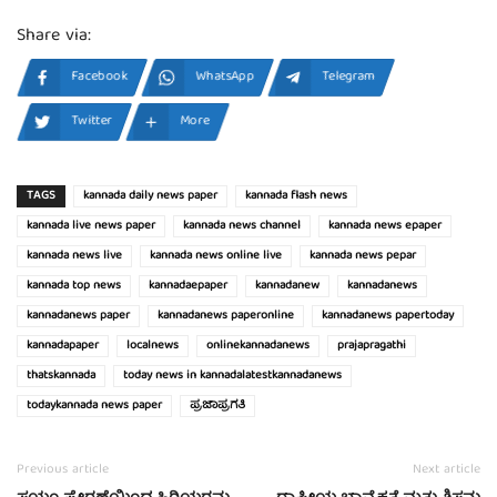
Share via:
Facebook
WhatsApp
Telegram
Twitter
More
TAGS
kannada daily news paper
kannada flash news
kannada live news paper
kannada news channel
kannada news epaper
kannada news live
kannada news online live
kannada news pepar
kannada top news
kannadaepaper
kannadanew
kannadanews
kannadanews paper
kannadanews paperonline
kannadanews papertoday
kannadapaper
localnews
onlinekannadanews
prajapragathi
thatskannada
today news in kannadalatestkannadanews
todaykannada news paper
ಪ್ರಜಾಪ್ರಗತಿ
Previous article
Next article