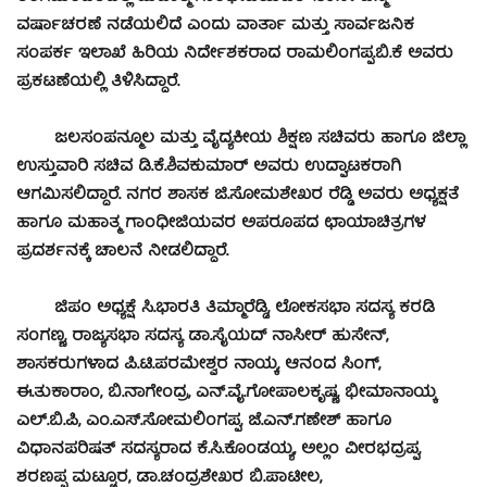
ವರ್ಷಾಚರಣೆ ನಡೆಯಲಿದೆ ಎಂದು ವಾರ್ತಾ ಮತ್ತು ಸಾರ್ವಜನಿಕ
ಸಂಪರ್ಕ ಇಲಾಖೆ ಹಿರಿಯ ನಿರ್ದೇಶಕರಾದ ರಾಮಲಿಂಗಪ್ಪ.ಬಿ.ಕೆ ಅವರು
ಪ್ರಕಟಣೆಯಲ್ಲಿ ತಿಳಿಸಿದ್ದಾರೆ.
ಜಲಸಂಪನ್ಮೂಲ ಮತ್ತು ವೈದ್ಯಕೀಯ ಶಿಕ್ಷಣ ಸಚಿವರು ಹಾಗೂ ಜಿಲ್ಲಾ
ಉಸ್ತುವಾರಿ ಸಚಿವ ಡಿ.ಕೆ.ಶಿವಕುಮಾರ್ ಅವರು ಉದ್ಘಾಟಕರಾಗಿ
ಆಗಮಿಸಲಿದ್ದಾರೆ. ನಗರ ಶಾಸಕ ಜಿ.ಸೋಮಶೇಖರ ರೆಡ್ಡಿ ಅವರು ಅಧ್ಯಕ್ಷತೆ
ಹಾಗೂ ಮಹಾತ್ಮ ಗಾಂಧೀಜಿಯವರ ಅಪರೂಪದ ಛಾಯಾಚಿತ್ರಗಳ
ಪ್ರದರ್ಶನಕ್ಕೆ ಚಾಲನೆ ನೀಡಲಿದ್ದಾರೆ.
ಜಿಪಂ ಅಧ್ಯಕ್ಷೆ ಸಿ.ಭಾರತಿ ತಿಮ್ಮಾರೆಡ್ಡಿ, ಲೋಕಸಭಾ ಸದಸ್ಯ ಕರಡಿ
ಸಂಗಣ್ಣ, ರಾಜ್ಯಸಭಾ ಸದಸ್ಯ ಡಾ.ಸೈಯದ್ ನಾಸೀರ್ ಹುಸೇನ್,
ಶಾಸಕರುಗಳಾದ ಪಿ.ಟಿ.ಪರಮೇಶ್ವರ ನಾಯ್ಕ, ಆನಂದ ಸಿಂಗ್,
ಈ.ತುಕಾರಾಂ, ಬಿ.ನಾಗೇಂದ್ರ, ಎನ್.ವೈ.ಗೋಪಾಲಕೃಷ್ಣ, ಭೀಮಾನಾಯ್ಕ
ಎಲ್.ಬಿ.ಪಿ, ಎಂ.ಎಸ್.ಸೋಮಲಿಂಗಪ್ಪ, ಜೆ.ಎನ್.ಗಣೇಶ್ ಹಾಗೂ
ವಿಧಾನಪರಿಷತ್ ಸದಸ್ಯರಾದ ಕೆ.ಸಿ.ಕೊಂಡಯ್ಯ, ಅಲ್ಲಂ ವೀರಭದ್ರಪ್ಪ,
ಶರಣಪ್ಪ ಮಟ್ಟೂರ, ಡಾ.ಚಂದ್ರಶೇಖರ ಬಿ.ಪಾಟೀಲ,