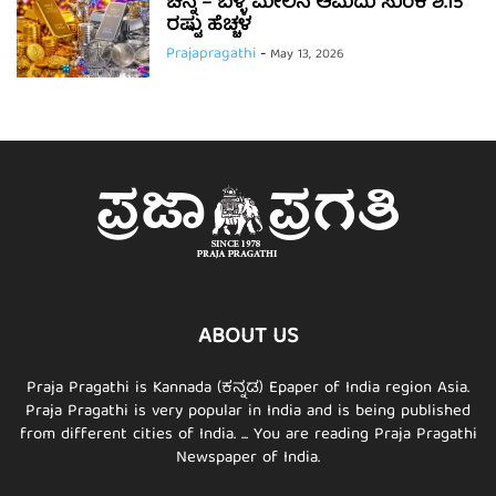
ಚಿನ್ನ – ಬೆಳ್ಳಿ ಮೇಲಿನ ಆಮದು ಸುಂಕ ಶೆ.15
ರಷ್ಟು ಹೆಚ್ಚಳ
Prajapragathi
-
May 13, 2026
ABOUT US
Praja Pragathi is Kannada (ಕನ್ನಡ) Epaper of India region Asia.
Praja Pragathi is very popular in India and is being published
from different cities of India. ... You are reading Praja Pragathi
Newspaper of India.