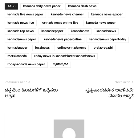
TAGS
kannada daily news paper
kannada flash news
kannada live news paper
kannada news channel
kannada news epaper
kannada news live
kannada news online live
kannada news pepar
kannada top news
kannadaepaper
kannadanew
kannadanews
kannadanews paper
kannadanews paperonline
kannadanews papertoday
kannadapaper
localnews
onlinekannadanews
prajapragathi
thatskannada
today news in kannadalatestkannadanews
todaykannada news paper
ಪ್ರಜಾಪ್ರಗತಿ
Previous article
Next article
ದತ್ತ ಪೀಠ ಹಿಂದುಗಳಿಗೆ ಒಪ್ಪಿಸಲು
ಸ್ವಚ್ಛ-ಪಾರದರ್ಶಕ ಆಡಳಿತವೇ
ಆಗ್ರಹ
ಮೊದಲ ಆದ್ಯತೆ