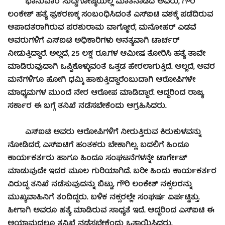
ಭಾನುವಾರ ಸುದ್ದಿಗೋಷ್ಠಿಯಲ್ಲಿ ಮಾತನಾಡಿದ ಅವರು, ಗೌರಿ
ಲಂಕೇಶ್ ಹತ್ಯೆ ಪ್ರಕರಣಕ್ಕ ಸಂಬಂಧಿಸಿದಂತೆ ಎಸ್‍ಐಟಿ ವಶಕ್ಕೆ ಪಡೆದಿರುವ
ಆಪಾದತರಾಗಿರುವ ಪರಶುರಾಮ ವಾಗ್ಮೋರೆ, ಮನೋಹರ್ ಎಡವೆ
ಅವರುಗಳಿಗೆ ಎಸ್‍ಐಟಿ ಅಧಿಕಾರಿಗಳು ಅನತ್ಯವಾಗಿ ಟಾರ್ಚರ್
ನೀಡುತ್ತಿದ್ದಾರೆ. ಅಲ್ಲದೆ, 25 ಲಕ್ಷ ರೂ.ಗಳ ಆಮೀಷ ತೋರಿಸಿ ಹತ್ಯೆ ತಾವೇ
ಮಾಡಿರುವುದಾಗಿ ಒಪ್ಪಿಕೊಳ್ಳುವಂತೆ ಒತ್ತಡ ಹೇರಲಾಗುತ್ತಿದೆ. ಅಲ್ಲದೆ, ಅವರ
ಮನೆಗಳಿಗೂ ಹೋಗಿ ಧಮ್ಕಿ ಹಾಕುತ್ತಿದ್ದಾರೆಂಬುದಾಗಿ ಆರೋಪಿಗಳೇ
ಮಾಧ್ಯಮಗಳ ಮುಂದೆ ನೇರ ಆರೋಪ ಮಾಡಿದ್ದಾರೆ. ಆದ್ದರಿಂದ ರಾಜ್ಯ
ಸರ್ಕಾರ ಈ ಬಗ್ಗೆ ತನಿಖೆ ನಡೆಸಬೇಕೆಂದು ಆಗ್ರಹಿಸಿದರು.
ಎಸ್‍ಐಟಿ ಅವರು ಆರೋಪಿಗಳಿಗೆ ನೀರುತ್ತಿರುವ ಕಿರುಕುಳವನ್ನು
ನೋಡಿದರೆ, ಎಸ್‍ಐಟಿಗೆ ಹಂತಕರು ಬೇಕಾಗಿಲ್ಲ. ಬದಲಿಗೆ ಹಿಂದೂ
ಕಾರ್ಯಕರ್ತರು ಹಾಗೂ ಹಿಂದೂ ಸಂಘಟನೆಗಳನ್ನೇ ಟಾರ್ಗೇಟ್
ಮಾಡುವುದೇ ಇದರ ಮೂಲ ಗುರಿಯಾಗಿದೆ. ಬರೀ ಹಿಂದು ಕಾರ್ಯಕರ್ತರ
ವಿರುದ್ಧ ತನಿಖೆ ನಡೆಸುವುದನ್ನು ಬಿಟ್ಟು, ಗೌರಿ ಲಂಕೇಶ್ ನಕ್ಸಲರನ್ನು
ಮುಖ್ಯವಾಹಿನಿಗೆ ತಂದಿದ್ದರು. ಬಳಿಕ ನಕ್ಸರಲ್ಲೇ ಸಂಘರ್ಷ ಏರ್ಪಟ್ಟಿತ್ತು.
ಹೀಗಾಗಿ ಅವರೂ ಹತ್ಯೆ ಮಾಡಿರುವ ಸಾಧ್ಯತೆ ಇದೆ. ಆದ್ದರಿಂದ ಎಸ್‍ಐಟಿ ಈ
ಅಯಾಮದಲ್ಲೂ ತನಿಖೆ ನಡೆಸಬೇಕೆಂದು ಒತ್ತಾಯಿಸಿದರು.