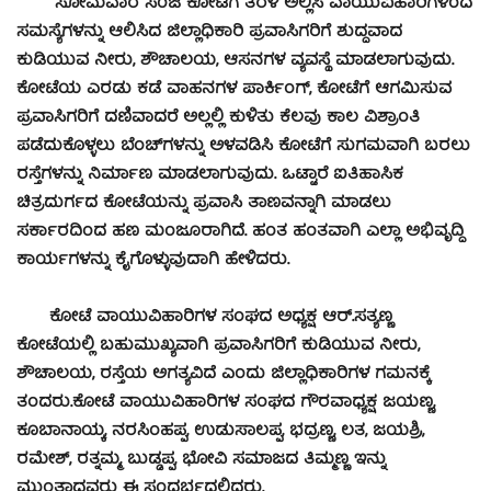
ಸೋಮವಾರ ಸಂಜೆ ಕೋಟೆಗೆ ತೆರಳಿ ಅಲ್ಲಿಸಿ ವಾಯುವಿಹಾರಿಗಳಿಂದ
ಸಮಸ್ಯೆಗಳನ್ನು ಆಲಿಸಿದ ಜಿಲ್ಲಾಧಿಕಾರಿ ಪ್ರವಾಸಿಗರಿಗೆ ಶುದ್ದವಾದ
ಕುಡಿಯುವ ನೀರು, ಶೌಚಾಲಯ, ಆಸನಗಳ ವ್ಯವಸ್ಥೆ ಮಾಡಲಾಗುವುದು.
ಕೋಟೆಯ ಎರಡು ಕಡೆ ವಾಹನಗಳ ಪಾರ್ಕಿಂಗ್, ಕೋಟೆಗೆ ಆಗಮಿಸುವ
ಪ್ರವಾಸಿಗರಿಗೆ ದಣಿವಾದರೆ ಅಲ್ಲಲ್ಲಿ ಕುಳಿತು ಕೆಲವು ಕಾಲ ವಿಶ್ರಾಂತಿ
ಪಡೆದುಕೊಳ್ಳಲು ಬೆಂಚ್‍ಗಳನ್ನು ಅಳವಡಿಸಿ ಕೋಟೆಗೆ ಸುಗಮವಾಗಿ ಬರಲು
ರಸ್ತೆಗಳನ್ನು ನಿರ್ಮಾಣ ಮಾಡಲಾಗುವುದು. ಒಟ್ಟಾರೆ ಐತಿಹಾಸಿಕ
ಚಿತ್ರದುರ್ಗದ ಕೋಟೆಯನ್ನು ಪ್ರವಾಸಿ ತಾಣವನ್ನಾಗಿ ಮಾಡಲು
ಸರ್ಕಾರದಿಂದ ಹಣ ಮಂಜೂರಾಗಿದೆ. ಹಂತ ಹಂತವಾಗಿ ಎಲ್ಲಾ ಅಭಿವೃದ್ದಿ
ಕಾರ್ಯಗಳನ್ನು ಕೈಗೊಳ್ಳುವುದಾಗಿ ಹೇಳಿದರು.
ಕೋಟೆ ವಾಯುವಿಹಾರಿಗಳ ಸಂಘದ ಅಧ್ಯಕ್ಷ ಆರ್.ಸತ್ಯಣ್ಣ
ಕೋಟೆಯಲ್ಲಿ ಬಹುಮುಖ್ಯವಾಗಿ ಪ್ರವಾಸಿಗರಿಗೆ ಕುಡಿಯುವ ನೀರು,
ಶೌಚಾಲಯ, ರಸ್ತೆಯ ಅಗತ್ಯವಿದೆ ಎಂದು ಜಿಲ್ಲಾಧಿಕಾರಿಗಳ ಗಮನಕ್ಕೆ
ತಂದರು.
ಕೋಟೆ ವಾಯುವಿಹಾರಿಗಳ ಸಂಘದ ಗೌರವಾಧ್ಯಕ್ಷ ಜಯಣ್ಣ,
ಕೂಬಾನಾಯ್ಕ, ನರಸಿಂಹಪ್ಪ, ಉಡುಸಾಲಪ್ಪ, ಭದ್ರಣ್ಣ, ಲತ, ಜಯಶ್ರಿ,
ರಮೇಶ್, ರತ್ನಮ್ಮ, ಬುಡ್ಡಪ್ಪ, ಭೋವಿ ಸಮಾಜದ ತಿಮ್ಮಣ್ಣ ಇನ್ನು
ಮುಂತಾದವರು ಈ ಸಂದರ್ಭದಲ್ಲಿದ್ದರು.