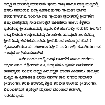
ಅಧ್ಯಕ್ಷ ಜಿ.ಬಾಲರೆಡ್ಡಿ ಮಾತನಾಡಿ, ಇಂದು ರಾಜ್ಯ ಹಾಗೂ ರಾಷ್ಟ್ರ ಮಟ್ಟದಲ್ಲಿ
ಹೆಸರು ಪಡೆದಿರುವ ಎಲ್ಲಾ ಕ್ರೀಡಾಪಟುಗಳು ಗ್ರಾಮೀಣ ಭಾಗದ
ಕೊಡುಗೆಗಳಾಗಿವೆ. ಇಂದಿಗೂ ಸಹ ಗ್ರಾಮೀಣ ಪ್ರದೇಶದಲ್ಲಿ ಕ್ರೀಡೆಗಳಿಗೆ
ಹೆಚ್ಚು ಮಹತ್ವವನ್ನು ನೀಡಲಾಗುತ್ತದೆ. ಪೋಷಕರು ಹಾಗೂ ಶಿಕ್ಷಕರು
ಪ್ರತಿಯೊಬ್ಬ ಕ್ರೀಡಾಪಟುವನ್ನು ಪ್ರಾರಂಭಿಕ ಹಂತದಲ್ಲೇ ಗುರುತಿಸಿ ಅವನಿಗೆ
ಎಲ್ಲಾ ರೀತಿಯ ಉತ್ತೇಜನವನ್ನು ನೀಡಬೇಕು. ಯಾವುದೇ ಹಂತದಲ್ಲೂ
ಕ್ರೀಡೆಗಳನ್ನು ಕಡೆಗಣಿಸಬಾರದು. ಕ್ರೀಡೆಯಿಂದ ಆರೋಗ್ಯದ ಜೊತೆಗೆ
ದೈಹಿಕವಾಗಿಯೂ ಸಹ ಸಬಲರಾಗುತ್ತೇವೆ ಹಾಗೂ ಆರ್ಥಿಕವಾಗಿಯೂ ಸಹ
ಮುನ್ನಡೆ ಸಾಧಿಸಬಹುದಾಗಿದೆ.
ಇದೇ ಸಂದರ್ಭದಲ್ಲಿ ವಿವಿಧ ಆಟಗಳಿಗೆ ವಾಸವಿ ಕಾಲೇಜು
ಪ್ರಾಂಶುಪಾಲ ಜೆ.ಶ್ರೀರಾಮುಲು, ಜಿಲ್ಲಾ ಪದವಿ ಪೂರ್ವ ಕಾಲೇಜುಗಳ
ಉಪನ್ಯಾಸಕ ಸಂಘಸ ಅಧ್ಯಕ್ಷ ಎಸ್.ಲಕ್ಷ್ಮಣ್ ಚಾಲನೆ ನೀಡಿದರು. ತಾಲ್ಲೂಕು
ಮಟ್ಟದ ಈ ಕ್ರೀಡಾಕೂಟ ಎರಡು ದಿನಗಳ ಕಾಲ ನಗರದ ಸುಧಾಕರ
ಕ್ರೀಡಾಂಗಣ, ಶರಣ ಹರಳಯ್ಯ ಶಿಕ್ಷಣ ತರಬೇತಿ ಕಾಲೇಜು ಕ್ರೀಡಾಂಗಣ,
ಬಿಎಂಎಚ್‍ಎಸ್ ಹೈಸ್ಕೂಲ್ ಮೈದಾನ ಮುಂತಾದ ಕಡೆಗಳಲ್ಲಿ
ನಡೆಯುವುದು.