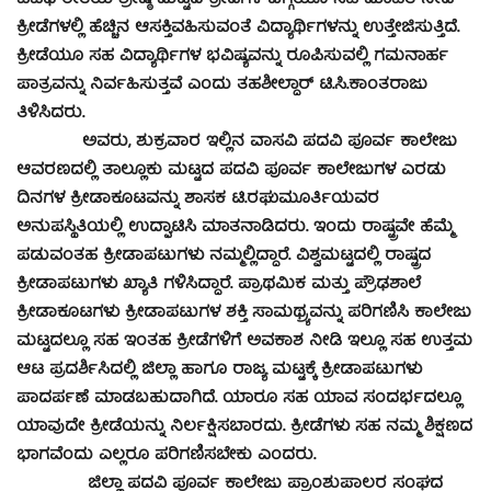
ವಿವಿಧ ರೀತಿಯ ಶ್ರೇಷ್ಠ ಮಟ್ಟದ ಕ್ರೀಡೆಗಳ ಬಗ್ಗೆಯೂ ಸಹ ಮಾಹಿತಿ ನೀಡಿ
ಕ್ರೀಡೆಗಳಲ್ಲಿ ಹೆಚ್ಚಿನ ಆಸಕ್ತಿವಹಿಸುವಂತೆ ವಿದ್ಯಾರ್ಥಿಗಳನ್ನು ಉತ್ತೇಜಿಸುತ್ತಿದೆ.
ಕ್ರೀಡೆಯೂ ಸಹ ವಿದ್ಯಾರ್ಥಿಗಳ ಭವಿಷ್ಯವನ್ನು ರೂಪಿಸುವಲ್ಲಿ ಗಮನಾರ್ಹ
ಪಾತ್ರವನ್ನು ನಿರ್ವಹಿಸುತ್ತವೆ ಎಂದು ತಹಶೀಲ್ದಾರ್ ಟಿ.ಸಿ.ಕಾಂತರಾಜು
ತಿಳಿಸಿದರು.
ಅವರು, ಶುಕ್ರವಾರ ಇಲ್ಲಿನ ವಾಸವಿ ಪದವಿ ಪೂರ್ವ ಕಾಲೇಜು
ಆವರಣದಲ್ಲಿ ತಾಲ್ಲೂಕು ಮಟ್ಟದ ಪದವಿ ಪೂರ್ವ ಕಾಲೇಜುಗಳ ಎರಡು
ದಿನಗಳ ಕ್ರೀಡಾಕೂಟವನ್ನು ಶಾಸಕ ಟಿ.ರಘುಮೂರ್ತಿಯವರ
ಅನುಪಸ್ಥಿತಿಯಲ್ಲಿ ಉದ್ಘಾಟಿಸಿ ಮಾತನಾಡಿದರು. ಇಂದು ರಾಷ್ಟ್ರವೇ ಹೆಮ್ಮೆ
ಪಡುವಂತಹ ಕ್ರೀಡಾಪಟುಗಳು ನಮ್ಮಲ್ಲಿದ್ದಾರೆ. ವಿಶ್ವಮಟ್ಟದಲ್ಲಿ ರಾಷ್ಟ್ರದ
ಕ್ರೀಡಾಪಟುಗಳು ಖ್ಯಾತಿ ಗಳಿಸಿದ್ಧಾರೆ. ಪ್ರಾಥಮಿಕ ಮತ್ತು ಪ್ರೌಢಶಾಲೆ
ಕ್ರೀಡಾಕೂಟಗಳು ಕ್ರೀಡಾಪಟುಗಳ ಶಕ್ತಿ ಸಾಮಥ್ರ್ಯವನ್ನು ಪರಿಗಣಿಸಿ ಕಾಲೇಜು
ಮಟ್ಟದಲ್ಲೂ ಸಹ ಇಂತಹ ಕ್ರೀಡೆಗಳಿಗೆ ಅವಕಾಶ ನೀಡಿ ಇಲ್ಲೂ ಸಹ ಉತ್ತಮ
ಆಟ ಪ್ರದರ್ಶಿಸಿದಲ್ಲಿ ಜಿಲ್ಲಾ ಹಾಗೂ ರಾಜ್ಯ ಮಟ್ಟಕ್ಕೆ ಕ್ರೀಡಾಪಟುಗಳು
ಪಾದರ್ಪಣೆ ಮಾಡಬಹುದಾಗಿದೆ. ಯಾರೂ ಸಹ ಯಾವ ಸಂದರ್ಭದಲ್ಲೂ
ಯಾವುದೇ ಕ್ರೀಡೆಯನ್ನು ನಿರ್ಲಕ್ಷಿಸಬಾರದು. ಕ್ರೀಡೆಗಳು ಸಹ ನಮ್ಮ ಶಿಕ್ಷಣದ
ಭಾಗವೆಂದು ಎಲ್ಲರೂ ಪರಿಗಣಿಸಬೇಕು ಎಂದರು.
ಜಿಲ್ಲಾ ಪದವಿ ಪೂರ್ವ ಕಾಲೇಜು ಪ್ರಾಂಶುಪಾಲರ ಸಂಘದ